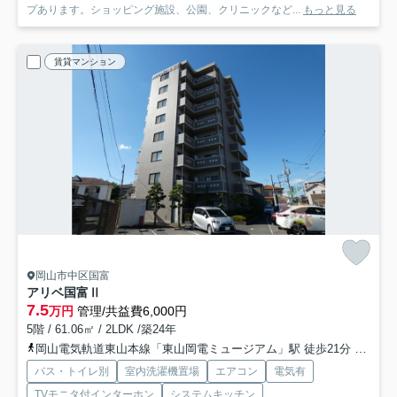
プあります。ショッピング施設、公園、クリニックなど...
もっと見る
賃貸マンション
岡山市中区国富
アリベ国富Ⅱ
7.5
万円
管理/共益費6,000円
5階 / 61.06㎡ / 2LDK /築24年
岡山電気軌道東山本線「東山岡電ミュージアム」駅 徒歩21分
岡山電
バス・トイレ別
室内洗濯機置場
エアコン
電気有
TVモニタ付インターホン
システムキッチン