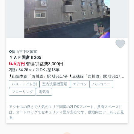
岡山市中区国富
ＹＡＦ国富Ⅱ
205
6.5
万円
管理/共益費3,000円
2階 / 54.26㎡ / 2LDK /築18年
山陽本線「西川原」駅 徒歩17分
赤穂線「西川原」駅 徒歩17分
岡
バス・トイレ別
室内洗濯機置場
エアコン
バルコニー
フローリング
電気有
アクセスの良さで人気のエリア国富の2LDKアパート。共有スペースに
は、オートロックでセキュリティ面が安心です。敷地内にア...
もっと見
る