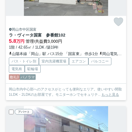
岡山市中区国富
ラ・ヴィータ国富 参番館
102
5.8
万円
管理/共益費3,000円
1階 / 42.65㎡ / 1LDK /築19年
山陽本線「岡山」駅 バス15分 「国富東」 停歩1分
岡山電気軌道東山本線「東山岡電ミュージアム」駅 徒歩21分
バス・トイレ別
室内洗濯機置場
エアコン
バルコニー
電気有
駐輪場
敷礼0
パノラマ
岡山市内中心部へのアクセスがとっても便利なエリア。使いやすい間取
1LDK・2LDKのお部屋です。モニターホンでセキュリテ...
もっと見る
アパート