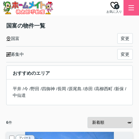
0
お気に入り
国富の物件一覧
国富
変更
募集中
変更
おすすめのエリア
平井
/
今
/
野田
/
四御神
/
長岡
/
原尾島
/
赤田
/
高柳西町
/
新保
/
中仙道
6
件
アパート