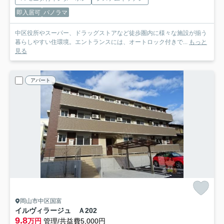
即入居可
パノラマ
中区役所やスーパー、ドラッグストアなど徒歩圏内に様々な施設が揃う
暮らしやすい住環境。エントランスには、オートロック付きで...
もっと
見る
アパート
岡山市中区国富
イルヴィラージュ Ａ
202
9.8
万円
管理/共益費5,000円