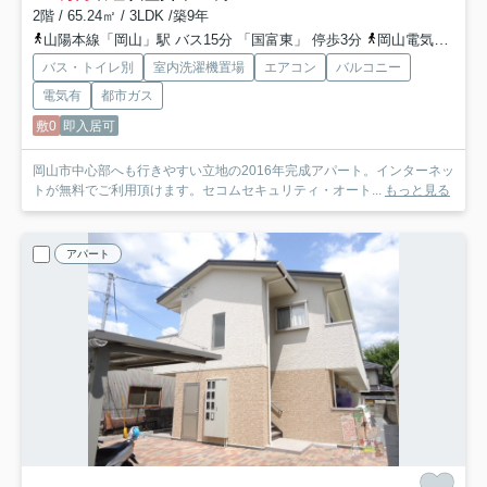
2階 / 65.24㎡ / 3LDK /築9年
山陽本線「岡山」駅 バス15分 「国富東」 停歩3分
岡山電気軌道東山本線「中納言」駅 徒歩16分
バス・トイレ別
室内洗濯機置場
エアコン
バルコニー
電気有
都市ガス
敷0
即入居可
岡山市中心部へも行きやすい立地の2016年完成アパート。インターネッ
トが無料でご利用頂けます。セコムセキュリティ・オート...
もっと見る
アパート