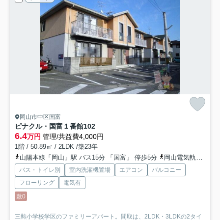
岡山市中区国富
ピナクル・国富１番館
102
6.4
万円
管理/共益費4,000円
1階 / 50.89㎡ / 2LDK /築23年
山陽本線「岡山」駅 バス15分 「国富」 停歩5分
岡山電気軌道東山本線「中納言」駅 徒歩15分
バス・トイレ別
室内洗濯機置場
エアコン
バルコニー
フローリング
電気有
敷0
三勲小学校学区のファミリーアパート。間取は、2LDK・3LDKの2タイ