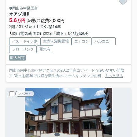
岡山市中区国富
オアゾ旭川
5.6
万円
管理/共益費3,000円
2階 / 31.61㎡ / 1LDK /築14年
岡山電気軌道東山本線「城下」駅 徒歩20分
バス・トイレ別
室内洗濯機置場
エアコン
バルコニー
フローリング
電気有
即入居可
岡山市内中心部へ好アクセスの2012年完成アパート☆使いやすい間取
1LDKのお部屋で快適な新生活♪システムキッチンでお料...
もっと見る
アパート