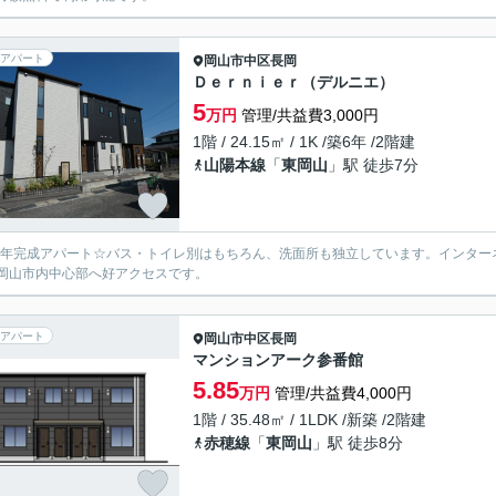
アパート
岡山市中区
長岡
Ｄｅｒｎｉｅｒ（デルニエ）
5
万円
管理/共益費3,000円
1階 / 24.15㎡ / 1K /築6年 /2階建
山陽本線
「
東岡山
」駅 徒歩7分
19年完成アパート☆バス・トイレ別はもちろん、洗面所も独立しています。インタ
岡山市内中心部へ好アクセスです。
アパート
岡山市中区
長岡
マンションアーク参番館
5.85
万円
管理/共益費4,000円
1階 / 35.48㎡ / 1LDK /新築 /2階建
赤穂線
「
東岡山
」駅 徒歩8分