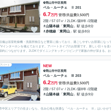
岡山市中区
長岡
ベル・ルーチェ Ⅱ 201
6.7
万円
管理/共益費3,500円
2階 / 57.07㎡ / 2LDK /築8年 /2階建
山陽本線
「
東岡山
」駅 徒歩8分
赤穂線
「
東岡山
」駅 徒歩8分
設備は浴室乾燥機・洗面所独立など豊富に揃っており、過ごしやすいお部屋になっ
TVインターホンを備えております。アパートタイプのお部屋です。新しい日々を送
節約につながります。2LDKでダイニングキッチンリビングで家族の仲が深まる。お
アパート
NEW
岡山市中区
長岡
ベル・ルーチェ Ⅲ 203
6.2
万円
管理/共益費3,500円
2階 / 57.07㎡ / 2LDK /築8年 /2階建
山陽本線
「
東岡山
」駅 徒歩9分
市中区エリアでの住まいなら、住み心地も快適な「ベル・ルーチェ Ⅲ」はいかが