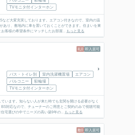
バルコニー
駐輪場
TVモニタ付インターホン
Sなど大変充実しております。エアコン付きなので、室内の温
場があり、敷地内に車を置いておくことができます。住まいを東
客様の希望条件にマッチしたお部屋...
もっと見る
礼0
即入居可
バス・トイレ別
室内洗濯機置場
エアコン
バルコニー
駐輪場
TVモニタ付インターホン
しています。知らない人が来た時でも玄関を開ける必要がなく
BS対応なので、チューナーのご用意とご契約のみで視聴可能
住宅選びの中でニーズの高い築9年の...
もっと見る
敷0
即入居可