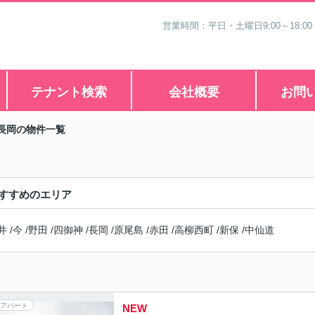
営業時間：平日・土曜日9:00～18:00
テナント検索
会社概要
お問
長岡の物件一覧
すすめのエリア
井
/
今
/
野田
/
四御神
/
長岡
/
原尾島
/
赤田
/
高柳西町
/
新保
/
中仙道
アパート
NEW