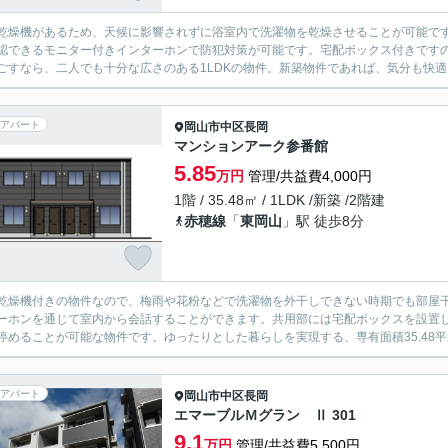
乾燥機があるため、天候に影響されずに浴室内で洗濯物を乾燥させることが可能で
認できるモニター付きインターホンで防犯対策が可能です。宅配ボックス付きです
ごすなら、二人でも十分な広さのある1LDKの物件。新築物件であれば、気分も快適
アパート
岡山市中区
長岡
マンションアーク参番館
5.85
万円
管理/共益費4,000円
1階 / 35.48㎡ / 1LDK /新築 /2階建
赤穂線
「
東岡山
」駅 徒歩8分
乾燥機付きの物件なので、梅雨や花粉などで洗濯物を外干しできない時期でも部屋
ーホンを通じて室内から会話することができます。共用部には宅配ボックスを設置
停めることが可能な物件です。ゆったりとした暮らしを実現する、専有面積35.48平
アパート
岡山市中区
長岡
エマーブルＭグラン Ⅱ 301
9.1
万円
管理/共益費5,500円