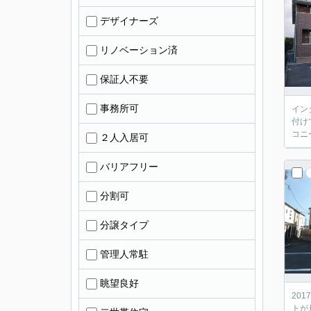
デザイナーズ
リノベーション済
保証人不要
事務所可
イン
付け
コニ
２人入居可
バリアフリー
分割可
分譲タイプ
管理人常駐
眺望良好
20
トが