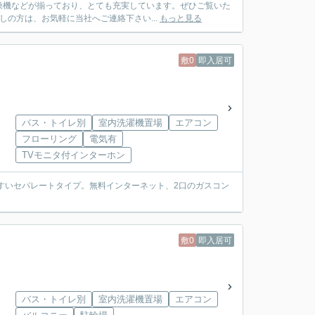
燥機などが揃っており、とても充実しています。ぜひご覧いた
しの方は、お気軽に当社へご連絡下さい...
もっと見る
敷0
即入居可
バス・トイレ別
室内洗濯機置場
エアコン
フローリング
電気有
TVモニタ付インターホン
すいセパレートタイプ。無料インターネット、2口のガスコン
敷0
即入居可
バス・トイレ別
室内洗濯機置場
エアコン