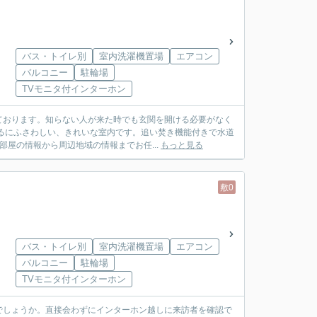
バス・トイレ別
室内洗濯機置場
エアコン
バルコニー
駐輪場
TVモニタ付インターホン
ております。知らない人が来た時でも玄関を開ける必要がなく
るにふさわしい、きれいな室内です。追い焚き機能付きで水道
部屋の情報から周辺地域の情報までお任...
もっと見る
敷0
バス・トイレ別
室内洗濯機置場
エアコン
バルコニー
駐輪場
TVモニタ付インターホン
でしょうか。直接会わずにインターホン越しに来訪者を確認で