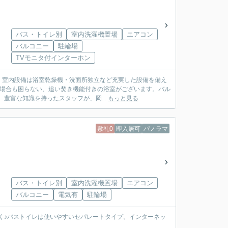
バス・トイレ別
室内洗濯機置場
エアコン
バルコニー
駐輪場
TVモニタ付インターホン
。室内設備は浴室乾燥機・洗面所独立など充実した設備を備え
う場合も困らない、追い焚き機能付きの浴室がございます。バル
豊富な知識を持ったスタッフが、岡...
もっと見る
敷礼0
即入居可
パノラマ
バス・トイレ別
室内洗濯機置場
エアコン
バルコニー
電気有
駐輪場
らく♪バストイレは使いやすいセパレートタイプ。インターネッ