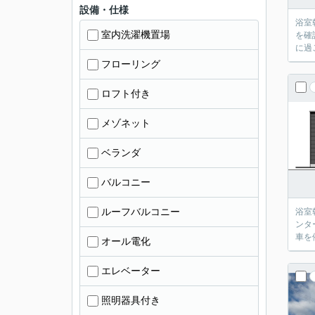
設備・仕様
浴室
室内洗濯機置場
を確
に過
フローリング
ロフト付き
メゾネット
ベランダ
バルコニー
ルーフバルコニー
浴室
ンタ
車を
オール電化
エレベーター
照明器具付き