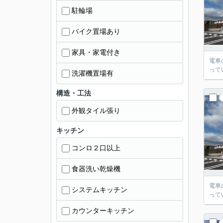
駐輪場
バイク置場あり
家具・家電付き
電車
って
洗濯機置場有
構造・工法
外観タイル張り
キッチン
コンロ２口以上
食器洗い乾燥機
電車
システムキッチン
って
カウンターキッチン