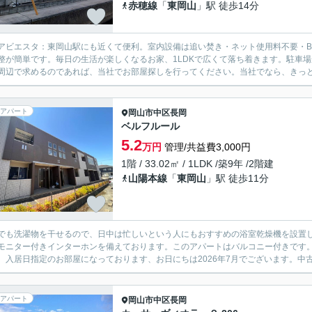
赤穂線
「
東岡山
」駅 徒歩14分
アビエスタ：東岡山駅にも近くて便利。室内設備は追い焚き・ネット使用料不要・B
整が簡単です。毎日の生活が楽しくなるお家、1LDKで広くて落ち着きます。駐車
周辺で求めるのであれば、当社でお部屋探しを行ってください。当社でなら、きっとお
アパート
岡山市中区
長岡
ベルフルール
5.2
万円
管理/共益費3,000円
1階 / 33.02㎡ / 1LDK /築9年 /2階建
山陽本線
「
東岡山
」駅 徒歩11分
でも洗濯物を干せるので、日中は忙しいという人にもおすすめの浴室乾燥機を設置
モニター付きインターホンを備えております。このアパートはバルコニー付きです。
。入居日指定のお部屋になっております、お日にちは2026年7月でございます。中古
アパート
岡山市中区
長岡