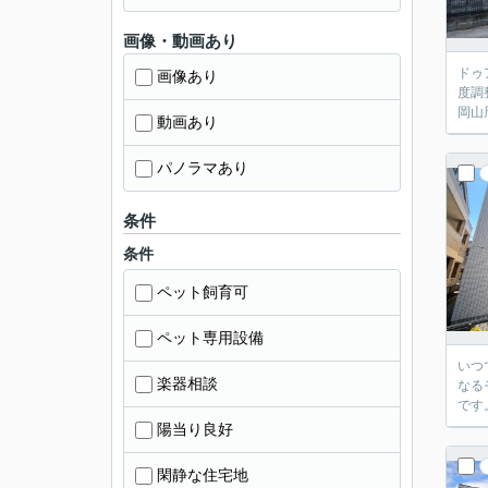
画像・動画あり
ドゥ
画像あり
度調
岡山
動画あり
パノラマあり
条件
条件
ペット飼育可
ペット専用設備
いつ
楽器相談
なる
です
陽当り良好
閑静な住宅地