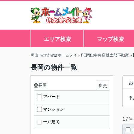
エリア検索
マップ検索
岡山市の賃貸はホームメイトFC岡山中央店桃太郎不動産
長岡の物件一覧
お
長岡
変更
アパート
平
マンション
17
件
一戸建て