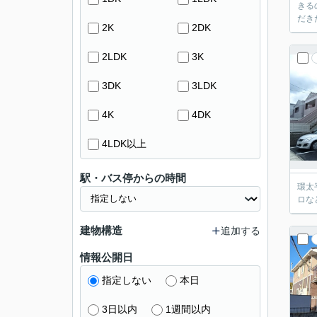
きる
だき
2K
2DK
2LDK
3K
3DK
3LDK
4K
4DK
4LDK以上
駅・バス停からの時間
環太
ロな
建物構造
追加する
情報公開日
指定しない
本日
3日以内
1週間以内