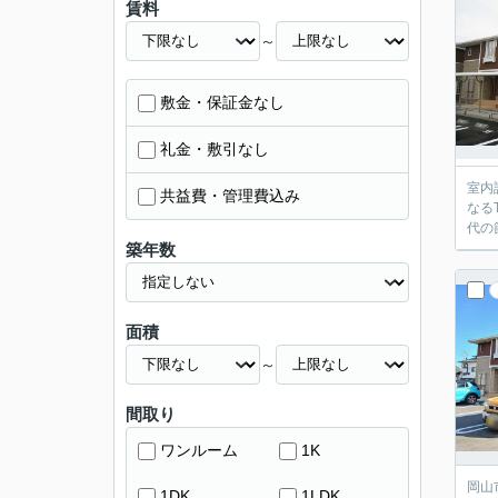
賃料
～
敷金・保証金なし
礼金・敷引なし
室内
共益費・管理費込み
なる
代の
築年数
面積
～
間取り
ワンルーム
1K
岡山
1DK
1LDK