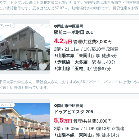
ので、トラブル回避にも防犯対策にも繋がります。室内設備は洗面所独立・浴室乾
たい賃貸物件です。広さはなんと57.07㎡。駐輪場付きの物件です。賃貸住宅をお探
アパート
岡山市中区
長岡
駅前コーポ財田 201
4.2
万円
管理/共益費3,000円
2階 / 21.11㎡ / 1K /築10年 /2階建
山陽本線
「
東岡山
」駅 徒歩5分
赤穂線
「
大多羅
」駅 徒歩40分
津山線
「
玉柏
」駅 徒歩67分
平洋大学の学生さん、新社会人さんにおすすめの1Kアパート。バストイレは使いや
ど嬉しい設備も揃っています。
アパート
岡山市中区
長岡
ドゥアビエスタ 205
5.5
万円
管理/共益費3,000円
2階 / 46.09㎡ / 1LDK /築13年 /2階建
山陽本線
「
東岡山
」駅 徒歩14分