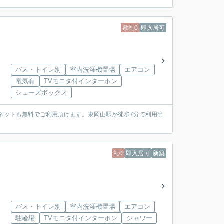
敷礼0
即入居可
バス・トイレ別
室内洗濯機置場
エアコン
電気有
TVモニタ付インターホン
シューズボックス
ーネットも無料でご利用頂けます。東岡山駅が徒歩7分で利用出
礼0
即入居可
新築
バス・トイレ別
室内洗濯機置場
エアコン
駐輪場
TVモニタ付インターホン
シャワー