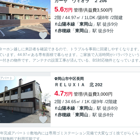
カーサ ヴィオラ ２ 206
5.6
万円
管理/共益費3,500円
2階 / 44.97㎡ / 1LDK /築8年 /2階建
山陽本線
「
東岡山
」駅 徒歩9分
赤穂線
「
東岡山
」駅 徒歩9分
ターホン越しに来訪者を確認できるので、トラブルを事前に回避しやすくなります
ています。44.97㎡ある専有面積で暮らせます。ご家族で入浴時間がバラバラとい
ー付きの物件です。アンテナの設置工事が済んでいる、BS対応物件となっています。
アパート
岡山市中区
長岡
ＲＥＬＵＸＩＡ 北 202
4.7
万円
管理/共益費3,000円
2階 / 34.65㎡ / 1K /築9年 /2階建
山陽本線
「
東岡山
」駅 徒歩8分
赤穂線
「
東岡山
」駅 徒歩8分
17年完成アパート☆敷地内には専用ゴミステーション完備で大変なゴミ捨てがらく
月額無料で利用可能です。