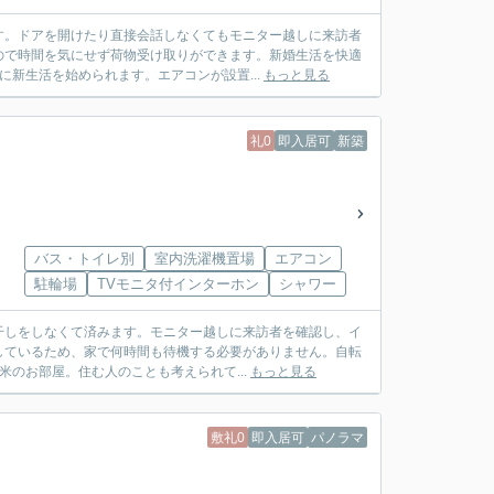
す。ドアを開けたり直接会話しなくてもモニター越しに来訪者
ので時間を気にせず荷物受け取りができます。新婚生活を快適
に新生活を始められます。エアコンが設置...
もっと見る
礼0
即入居可
新築
バス・トイレ別
室内洗濯機置場
エアコン
駐輪場
TVモニタ付インターホン
シャワー
干しをしなくて済みます。モニター越しに来訪者を確認し、イ
しているため、家で何時間も待機する必要がありません。自転
米のお部屋。住む人のことも考えられて...
もっと見る
敷礼0
即入居可
パノラマ