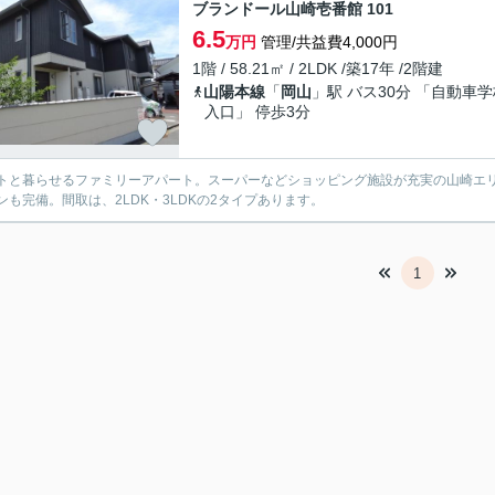
ブランドール山崎壱番館 101
6.5
万円
管理/共益費4,000円
1階 / 58.21㎡ / 2LDK /築17年 /2階建
山陽本線
「
岡山
」駅 バス30分 「自動車
入口」 停歩3分
トと暮らせるファミリーアパート。スーパーなどショッピング施設が充実の山崎エ
ンも完備。間取は、2LDK・3LDKの2タイプあります。
1