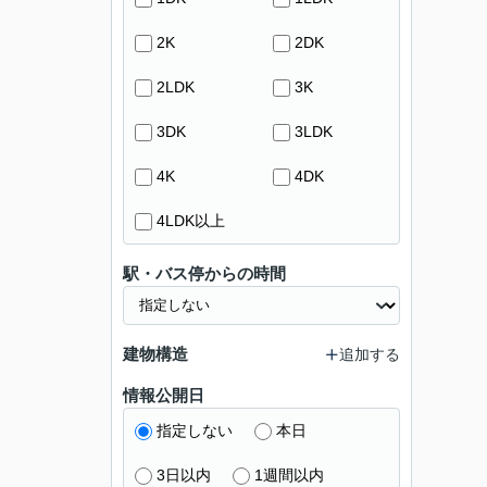
2K
2DK
2LDK
3K
3DK
3LDK
4K
4DK
4LDK以上
駅・バス停からの時間
建物構造
追加する
情報公開日
指定しない
本日
3日以内
1週間以内