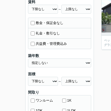
賃料
～
敷金・保証金なし
礼金・敷引なし
ペッ
共益費・管理費込み
グラ
築年数
面積
～
間取り
ワンルーム
1K
1DK
1LDK