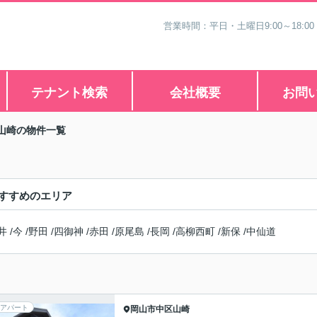
営業時間：平日・土曜日9:00～18:00
テナント検索
会社概要
お問
山崎の物件一覧
すすめのエリア
井
/
今
/
野田
/
四御神
/
赤田
/
原尾島
/
長岡
/
高柳西町
/
新保
/
中仙道
アパート
岡山市中区
山崎