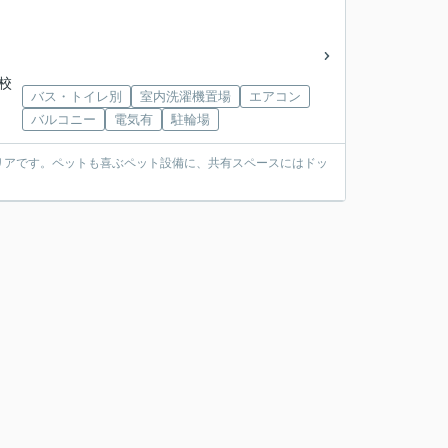
学校
バス・トイレ別
室内洗濯機置場
エアコン
バルコニー
電気有
駐輪場
リアです。ペットも喜ぶペット設備に、共有スペースにはドッ