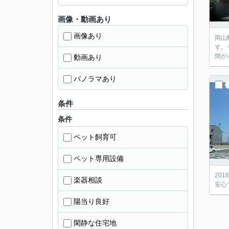
画像・動画あり
画像あり
岡山
す。
間が
動画あり
パノラマあり
条件
条件
ペット飼育可
ペット専用設備
20
楽器相談
安心
陽当り良好
閑静な住宅地