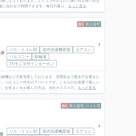
部屋になっております。エアコン付きなので暑い日も寒い日も
に合わせて利用できます。毎日の暮ら...
もっと見る
敷0
即入居可
バス・トイレ別
室内洗濯機置場
エアコン
停歩
バルコニー
駐輪場
TVモニタ付インターホン
乾燥機など大変充実しております。玄関先まで覗き穴を覗きに
す。バルコニー付きのアパートです。こちらのお部屋で新しい
。お住まいをお探しの方は、当社オススメの...
もっと見る
敷0
即入居可
ペット可
バス・トイレ別
室内洗濯機置場
エアコン
ま市