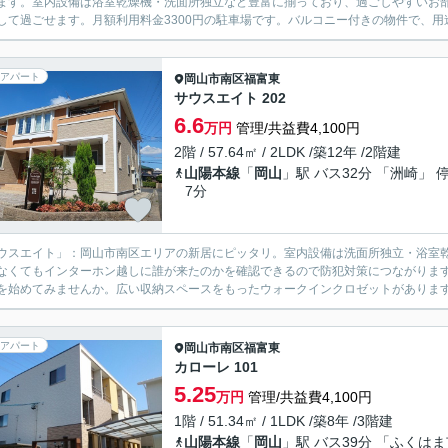
ます。室内設備は浴室乾燥機・洗面所独立など豊富に揃っており、過ごしやすいお
して過ごせます。月額利用料金3300円の駐車場です。バルコニー付きの物件で、用途
アパート
岡山市南区
福富東
サウスエイト 202
6.6
万円
管理/共益費4,100円
2階 / 57.64㎡ / 2LDK /築12年 /2階建
山陽本線
「
岡山
」駅 バス32分 「洲崎」 
7分
ウスエイト」：岡山市南区エリアの新居にピッタリ。室内設備は洗面所独立・浴室
なくてもインターホン越しに誰が来たのかを確認できるので防犯対策につながりま
を始めてみませんか。広い収納スペースをもったウォークインクロゼットがあります
アパート
岡山市南区
福富東
カローレ 101
5.25
万円
管理/共益費4,100円
1階 / 51.34㎡ / 1LDK /築8年 /3階建
山陽本線
「
岡山
」駅 バス39分 「ふくは