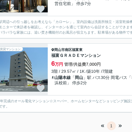
営住宅前」 停歩7分
駅周辺への引っ越しをお考えなら「カローレ」。室内設備は洗面所独立・浴室乾燥
モニターで来訪者を確認し、インターホンを通じて室内から会話することができま
バラバラな家族には、追い焚き機能付のお風呂が役立ちます。駐車場がある物件です
賃貸マンション
岡山市南区
福富東
福富ＧＲＡＤＥマンション
6
万円
管理/共益費7,000円
3階 / 29.57㎡ / 1K /築10年 /7階建
山陽本線
「
岡山
」駅 バス30分 岡電バス
浜校前」 停歩2分
16年完成のオール電化マンション☆スーパー、ホームセンターなどショッピング施
です。
1