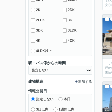
てい
安心
2K
2DK
2LDK
3K
3DK
3LDK
4K
4DK
4LDK以上
駅・バス停からの時間
「サ
行か
生活
建物構造
追加する
情報公開日
指定しない
本日
3日以内
1週間以内