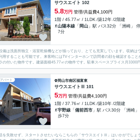
サウスエイト 102
5.8
万円
管理/共益費4,100円
1階 / 45.77㎡ / 1LDK /築12年 /2階建
山陽本線
「
岡山
」駅 バス32分 「洲崎」 
7分
設備は洗面所独立・浴室乾燥機などが揃っており、とても充実しています。収納は
利用することも可能です。来客時にはTVインターホンで訪問者の顔を確認すること
ラの付いた物件です。建築面積45.77㎡の物件です。駐車スペースプライス月3300円。
アパート
岡山市南区
福富東
サウスエイトⅢ 101
5
万円
管理/共益費4,100円
1階 / 37.76㎡ / 1LDK /築10年 /2階建
宇野線
「
備前西市
」駅 バス30分 「洲崎」
歩7分
活を失敗せず、スタートさせたいならこちらの「サウスエイトⅢ」はいかがでしょう