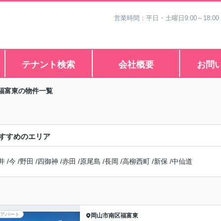
営業時間：平日・土曜日9:00～18:00
テナント検索
会社概要
お問
福富東の物件一覧
すすめのエリア
井
/
今
/
野田
/
四御神
/
赤田
/
原尾島
/
長岡
/
高柳西町
/
新保
/
中仙道
アパート
岡山市南区
福富東