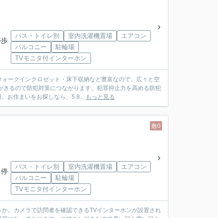
バス・トイレ別
室内洗濯機置場
エアコン
停歩
バルコニー
駐輪場
TVモニタ付インターホン
ウォークインクロゼット・床下収納など豊富なので、広々と空
がきるので防犯対策につながります。犯罪抑止力を高める防犯
お住まいをお探しなら、5.8...
もっと見る
敷0
バス・トイレ別
室内洗濯機置場
エアコン
 停
バルコニー
駐輪場
TVモニタ付インターホン
か。カメラで訪問者を確認できるTVインターホンが設置され