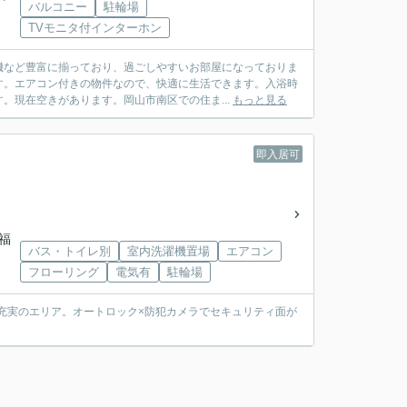
バルコニー
駐輪場
TVモニタ付インターホン
機など豊富に揃っており、過ごしやすいお部屋になっておりま
す。エアコン付きの物件なので、快適に生活できます。入浴時
。現在空きがあります。岡山市南区での住ま...
もっと見る
即入居可
「福
バス・トイレ別
室内洗濯機置場
エアコン
フローリング
電気有
駐輪場
設充実のエリア。オートロック×防犯カメラでセキュリティ面が