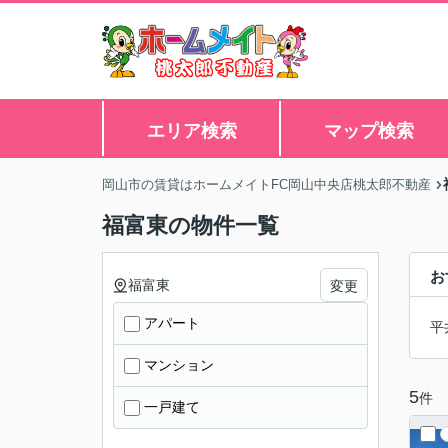
エリア検索
マップ検索
岡山市の賃貸はホームメイトFC岡山中央店桃太郎不動産
福富東の物件一覧
お
福富東
変更
アパート
平
マンション
5
件
一戸建て