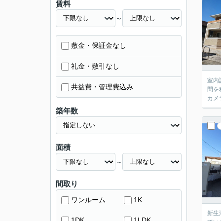
賃料
～
敷金・保証金なし
礼金・敷引なし
室内
共益費・管理費込み
間を
カメ
築年数
面積
～
間取り
ワンルーム
1K
新生
1DK
1LDK