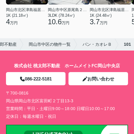
岡山市北区津島福居１丁目
岡山市中区原尾島２丁目
岡山市北区津島福居１丁目
1K (21.18㎡)
3LDK (78.24㎡)
1K (24.48㎡)
1
4
10.6
3.7
万円
万円
万円
太郎不動産
岡山市中区の物件一覧
パン・カオレＢ
101
株式会社 桃太郎不動産 ホームメイトFC岡山中央店
086-222-5181
お問い合わせ
〒700-0816
岡山県岡山市北区富田町２丁目13-3
営業時間：
平日・土曜日9:00～18:00 日曜日10:00～17:00
定休日：
毎週水曜日・祝日