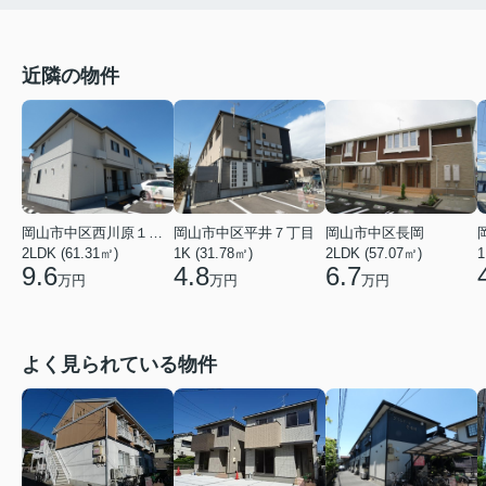
近隣の物件
岡山市中区西川原１丁目
岡山市中区平井７丁目
岡山市中区長岡
2LDK (61.31㎡)
1K (31.78㎡)
2LDK (57.07㎡)
1
9.6
4.8
6.7
万円
万円
万円
よく見られている物件