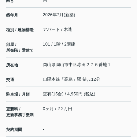
南
向き
2026年7月(新築)
築年月
アパート / 木造
種別 / 建物構造
101 / 1階 / 2階建
部屋 /
所在階 / 階建て
岡山県
岡山市中区
赤田
２７６番地１
所在地
山陽本線
「
高島
」駅 徒歩12分
交通
空有(15台) / 4,950円 (税込)
駐車場 / 月額
0ヶ月 / 2.2万円
更新料 /
更新事務手数料
-
契約期間