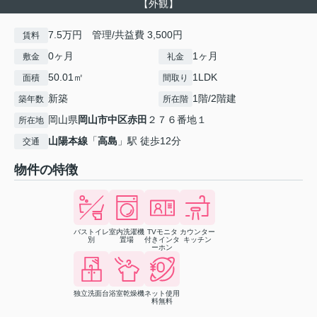
【外観】
7.5万円 管理/共益費 3,500円
賃料
0ヶ月
1ヶ月
敷金
礼金
50.01㎡
1LDK
面積
間取り
新築
1階/2階建
築年数
所在階
岡山県
岡山市中区
赤田
２７６番地１
所在地
山陽本線
「
高島
」駅 徒歩12分
交通
物件の特徴
バストイレ
室内洗濯機
TVモニタ
カウンター
別
置場
付きインタ
キッチン
ーホン
独立洗面台
浴室乾燥機
ネット使用
料無料