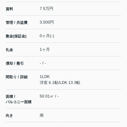
7.5万円
賃料
3,500円
管理 / 共益費
0ヶ月(-)
敷金(保証金)
1ヶ月
礼金
- / -
償却 / 敷引
1LDK
間取り / 詳細
洋室 6.1帖
/
LDK 13.3帖
50.01㎡ / -
面積 /
バルコニー面積
南
向き