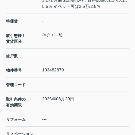
2.2万/月額保証委託料：賃料総額の2.2％又は
5.5％ ※ペット可は2.5万/2.5％
-
特優賃
仲介 / 一般
取引態様 /
賃貸区分
-
総戸数
103482870
物件番号
-
管理コード
2026年08月20日
取引条件の
有効期限
---
リフォーム
--
リノベーション