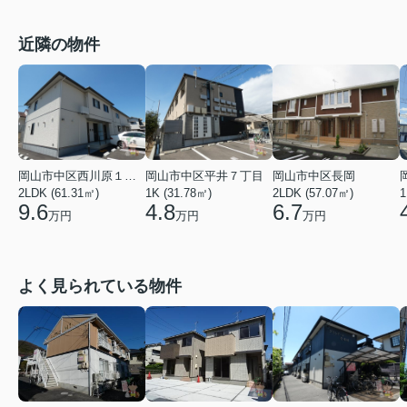
近隣の物件
岡山市中区西川原１丁目
岡山市中区平井７丁目
岡山市中区長岡
2LDK (61.31㎡)
1K (31.78㎡)
2LDK (57.07㎡)
1
9.6
4.8
6.7
万円
万円
万円
よく見られている物件