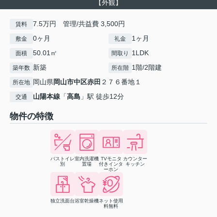
【外観】
7.5万円 管理/共益費 3,500円
賃料
0ヶ月
1ヶ月
敷金
礼金
50.01㎡
1LDK
面積
間取り
新築
1階/2階建
築年数
所在階
岡山県
岡山市中区
赤田
２７６番地１
所在地
山陽本線
「
高島
」駅 徒歩12分
交通
物件の特徴
バストイレ
室内洗濯機
TVモニタ
カウンター
別
置場
付きインタ
キッチン
ーホン
独立洗面台
浴室乾燥機
ネット使用
料無料