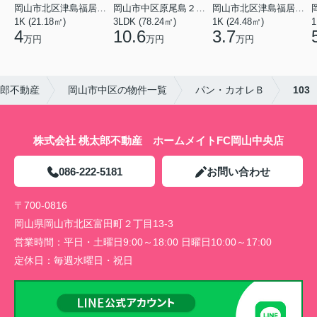
岡山市北区津島福居１丁目
岡山市中区原尾島２丁目
岡山市北区津島福居１丁目
1K (21.18㎡)
3LDK (78.24㎡)
1K (24.48㎡)
1
4
10.6
3.7
万円
万円
万円
太郎不動産
岡山市中区の物件一覧
パン・カオレＢ
103
株式会社 桃太郎不動産 ホームメイトFC岡山中央店
086-222-5181
お問い合わせ
〒700-0816
岡山県岡山市北区富田町２丁目13-3
営業時間：
平日・土曜日9:00～18:00 日曜日10:00～17:00
定休日：
毎週水曜日・祝日