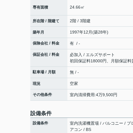
24.66㎡
専有面積
2階 / 3階建
所在階 / 階建て
1997年12月(築28年)
築年月
保険会社 / 料金
有 / -
保証会社 / 料金
必加入 / エルズサポート
初回保証料18000円、月額保証料
駐車場 / 月額
無 / -
空家
現況
その他条件
室内清掃費用:4万9,500円
設備条件
設備条件
室内洗濯機置場 / バルコニー / プロ
アコン / BS