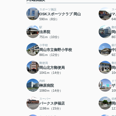
スポーツ施設
ス
OSKスポーツクラブ 岡山
マ
590ｍ（8分）
6
駅
郵
法界院
岡
751ｍ（10分）
8
小学校
銀
岡山市立御野小学校
中
881ｍ（12分）
9
郵便局
郵
岡山北方郵便局
岡
1041ｍ（14分）
1
内科
ド
榊原病院
ザ
1060ｍ（14分）
1
スーパー
幼
パークス伊福店
岡
1198ｍ（15分）
1