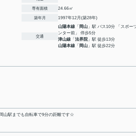
24.66㎡
専有面積
1997年12月(築28年)
築年月
山陽本線
「
岡山
」駅 バス10分 「スポー
ンター前」 停歩5分
交通
津山線
「
法界院
」駅 徒歩13分
山陽本線
「
岡山
」駅 徒歩22分
!岡山駅までも自転車で9分の距離です☆