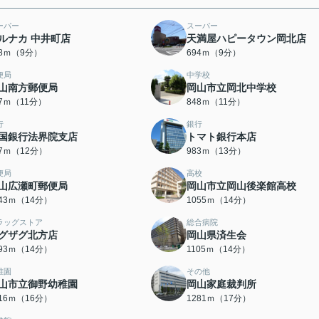
ーパー
スーパー
ルナカ 中井町店
天満屋ハピータウン岡北店
48ｍ（9分）
694ｍ（9分）
便局
中学校
山南方郵便局
岡山市立岡北中学校
07ｍ（11分）
848ｍ（11分）
行
銀行
国銀行法界院支店
トマト銀行本店
27ｍ（12分）
983ｍ（13分）
便局
高校
山広瀬町郵便局
岡山市立岡山後楽館高校
043ｍ（14分）
1055ｍ（14分）
ラッグストア
総合病院
グザグ北方店
岡山県済生会
093ｍ（14分）
1105ｍ（14分）
稚園
その他
山市立御野幼稚園
岡山家庭裁判所
216ｍ（16分）
1281ｍ（17分）