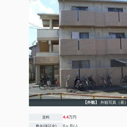
【外観】
外観写真（昼
4.4
万円
賃料
0ヶ月(-)
敷金(保証金)