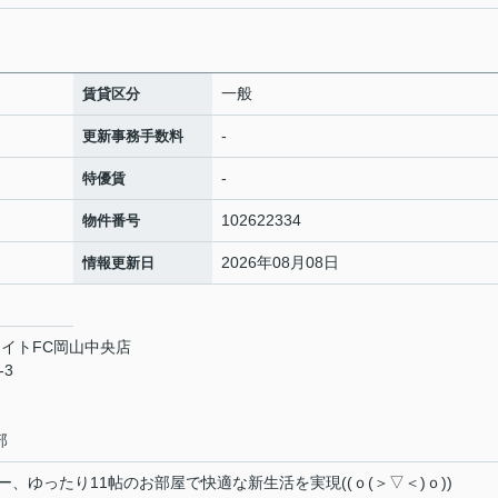
一般
賃貸区分
-
更新事務手数料
-
特優賃
102622334
物件番号
2026年08月08日
情報更新日
イトFC岡山中央店
-3
部
、ゆったり11帖のお部屋で快適な新生活を実現((ｏ(＞▽＜)ｏ))