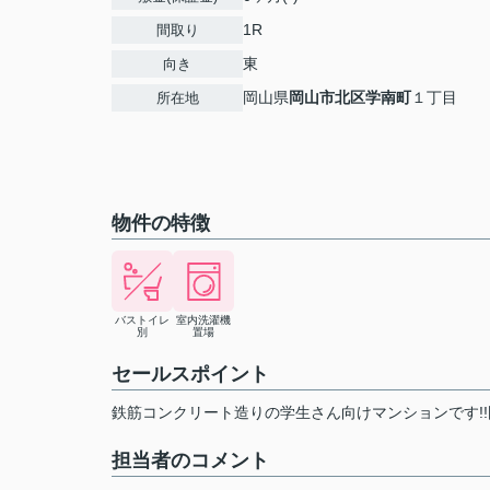
1R
間取り
東
向き
岡山県
岡山市北区
学南町
１丁目
所在地
物件の特徴
バストイレ
室内洗濯機
別
置場
セールスポイント
鉄筋コンクリート造りの学生さん向けマンションです!
担当者のコメント