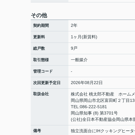
その他
2年
契約期間
1ヶ月(新賃料)
更新料
9戸
総戸数
一般媒介
取引態様
-
管理コード
2026年08月22日
次回更新予定日
取扱会社
株式会社 桃太郎不動産 ホームメ
岡山県岡山市北区富田町２丁目13
TEL:086-222-5181
岡山県知事 (8) 第3701号
(公社)全日本不動産協会岡山県本
備考
独立洗面台にIHクッキングヒーター