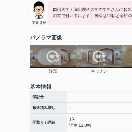
岡山大学・岡山理科大学の学生さんにおス
独立で付いています。居室は11帖と余裕
近藤 盛紀
パノラマ画像
洋室
キッチン
基本情報
-
保証金
敷金積み増し
-
1R
間取り / 詳細
洋室 11.0帖