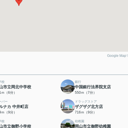
Google Ma
学校
銀行
山市立岡北中学校
中国銀行法界院支店
71ｍ（6分）
550ｍ（7分）
ーパー
ドラッグストア
ルナカ 中井町店
ザグザグ北方店
89ｍ（9分）
716ｍ（9分）
学校
幼稚園
山市立御野小学校
岡山市立御野幼稚園