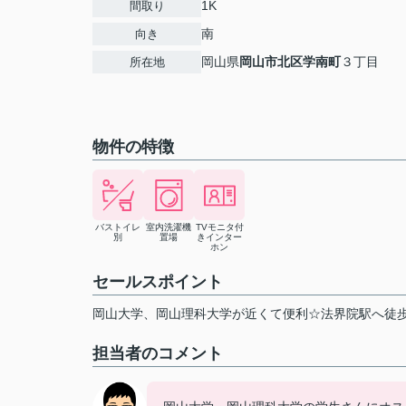
1K
間取り
南
向き
岡山県
岡山市北区
学南町
３丁目
所在地
物件の特徴
バストイレ
室内洗濯機
TVモニタ付
別
置場
きインター
ホン
セールスポイント
岡山大学、岡山理科大学が近くて便利☆法界院駅へ徒歩
担当者のコメント