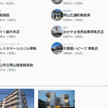
22ｍ（12分）
1021ｍ（13分）
科
郵便局
原病院
岡山広瀬町郵便局
231ｍ（16分）
1236ｍ（16分）
行
銀行
マト銀行本店
おかやま信用金庫津島支店
486ｍ（19分）
1497ｍ（19分）
ョッピングセンター
スーパー
レスタモールカジル津島
天満屋ハピーズ 津島店
595ｍ（20分）
1603ｍ（21分）
校
山市立岡山後楽館高校
707ｍ（22分）