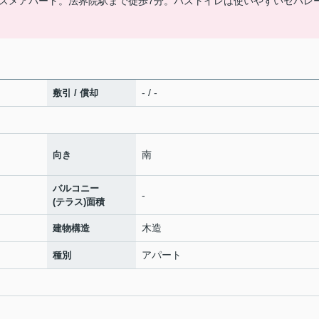
スメアパート。法界院駅まで徒歩7分。バストイレは使いやすいセパレ
- / -
敷引 / 償却
南
向き
バルコニー
-
(テラス)面積
木造
建物構造
アパート
種別