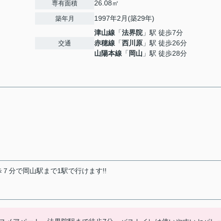
26.08㎡
専有面積
1997年2月(築29年)
築年月
津山線
「
法界院
」駅 徒歩7分
赤穂線
「
西川原
」駅 徒歩26分
交通
山陽本線
「
岡山
」駅 徒歩28分
７分で岡山駅まで1駅で行けます!!