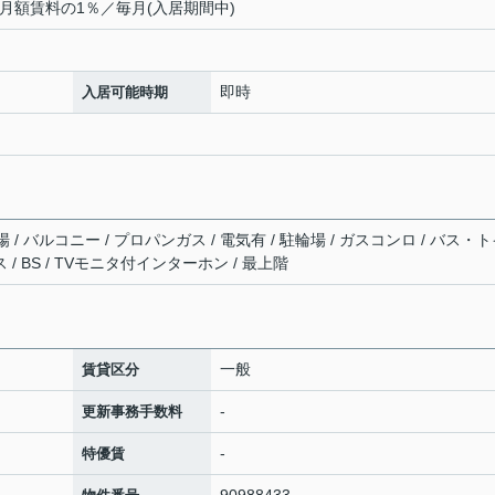
月額賃料の1％／毎月(入居期間中)
即時
入居可能時期
/ バルコニー / プロパンガス / 電気有 / 駐輪場 / ガスコンロ / バス・
 / BS / TVモニタ付インターホン / 最上階
一般
賃貸区分
-
更新事務手数料
-
特優賃