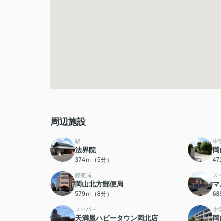
周辺施設
駅
中
法界院
岡
374ｍ（5分）
4
郵便局
ス
岡山北方郵便局
マ
579ｍ（8分）
6
スーパー
小
天満屋ハピータウン岡北店
岡