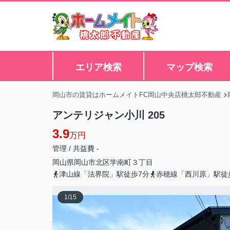
エリア検索
マップ検索
岡山市の賃貸はホームメイトFC岡山中央店桃太郎不動産
アンテリジャン小川 205
3.9
万円
管理 / 共益費 -
岡山県
岡山市北区
学南町
３丁目
津山線「法界院」駅徒歩7分
赤穂線「西川原」駅徒
1
/
15