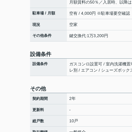
月額賃料の50％／入居時、以降は
駐車場 / 月額
空有 / 4,000円 ※駐車場要空確認
空家
現況
その他条件
鍵交換代:1万3,200円
設備条件
設備条件
ガスコンロ設置可 / 室内洗濯機置場 
レ別 / エアコン / シューズボックス
その他
2年
契約期間
-
更新料
10戸
総戸数