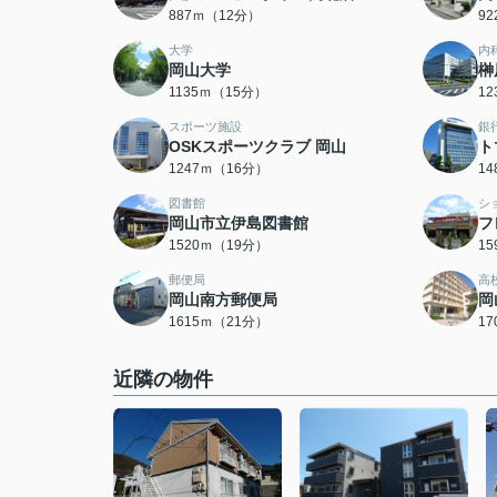
887ｍ（12分）
9
大学
内
岡山大学
榊
1135ｍ（15分）
1
スポーツ施設
銀
OSKスポーツクラブ 岡山
ト
1247ｍ（16分）
1
図書館
シ
岡山市立伊島図書館
フ
1520ｍ（19分）
1
郵便局
高
岡山南方郵便局
岡
1615ｍ（21分）
1
近隣の物件