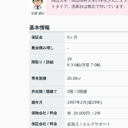
岡山大学・岡山理科大学の学生さんにオス
トタイプ。洗面台は独立で付いています。
近藤 盛紀
基本情報
0ヶ月
保証金
敷金積み増し
-
1K
間取り / 詳細
K 3.0帖
/
洋室 7.0帖
26.08㎡
専有面積
2階 / 2階建
所在階 / 階建て
1997年2月(築29年)
築年月
保険会社 / 料金
有 20,000円 / 2年
保証会社 / 料金
必加入 / エルズサポート