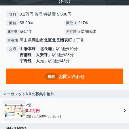
【外観】
8.2万円 管理/共益費 5,000円
賃料
58.20㎡
2LDK
面積
間取り
築17年
2階/9階建
築年数
所在階
岡山県
岡山市北区
北長瀬表町
３丁目
所在地
山陽本線
「
北長瀬
」駅 徒歩10分
交通
吉備線
「
大安寺
」駅 徒歩28分
宇野線
「
大元
」駅 徒歩43分
お問い合わせ
無料
マーガレットAⅡの募集中物件
2階
8.2万円
2階 / 17.60坪(58.20㎡)