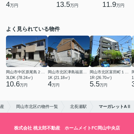
4
13.5
11.9
万円
万円
万円
よく見られている物件
岡山市中区原尾島２丁目
岡山市北区津島福居１丁目
岡山市北区富田町１丁目
3LDK (78.24㎡)
1K (21.18㎡)
1R (26.70㎡)
1
10.6
4
5.5
万円
万円
万円
動産
岡山市北区の物件一覧
北長瀬駅
マーガレットAⅡ
株式会社 桃太郎不動産 ホームメイトFC岡山中央店