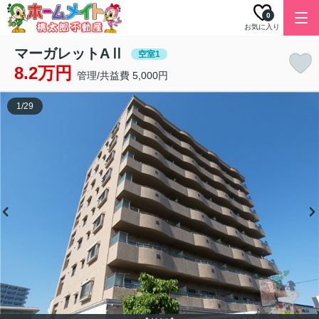
0
お気に入り
マーガレットAⅡ
空室1
8.2万円
管理/共益費 5,000円
1
/
29