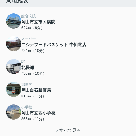
周辺施設
総合病院
岡山市立市民病院
624ｍ（8分）
スーパー
ニシナフードバスケット 中仙道店
724ｍ（10分）
駅
北長瀬
753ｍ（10分）
郵便局
岡山白石郵便局
816ｍ（11分）
小学校
岡山市立西小学校
865ｍ（11分）
すべて見る