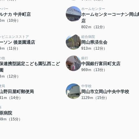
ーパー
ホームセンター
ルナカ 中井町店
ホームセンターコーナン岡山
90ｍ（10分）
店
802ｍ（11分）
ンビニエンスストア
総合病院
ーソン 後楽園通店
岡山県済生会
79ｍ（11分）
913ｍ（12分）
の他
銀行
保連携型認定こども園弘西こど
中国銀行富田町支店
園
969ｍ（13分）
28ｍ（12分）
便局
中学校
山野田屋町郵便局
岡山市立岡山中央中学校
041ｍ（14分）
1129ｍ（15分）
科
原病院
149ｍ（15分）