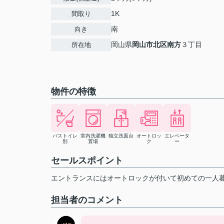
1K
間取り
南
向き
岡山県
岡山市北区
南方
３丁目
所在地
物件の特徴
バストイレ
室内洗濯機
独立洗面台
オートロッ
エレベータ
別
置場
ク
ー
セールスポイント
エントランスにはオートロックが付いて初めての一人
担当者のコメント