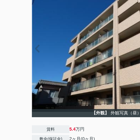
【外観】
外観写真（昼
5.4
万円
賃料
2ヶ月(0ヶ月)
敷金(保証金)