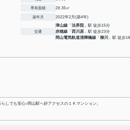
28.35㎡
専有面積
2022年2月(築4年)
築年月
津山線
「
法界院
」駅 徒歩15分
赤穂線
「
西川原
」駅 徒歩23分
交通
岡山電気軌道清輝橋線
「
柳川
」駅 徒歩1
暮らしでも安心♪岡山駅へ好アクセスの１Ｋマンション。