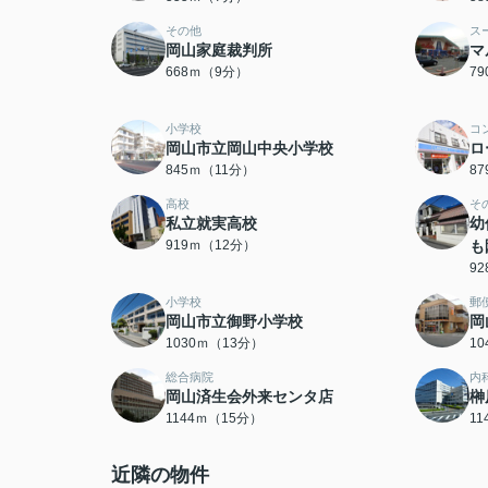
その他
ス
岡山家庭裁判所
マ
668ｍ（9分）
7
小学校
コ
岡山市立岡山中央小学校
ロ
845ｍ（11分）
8
高校
そ
私立就実高校
幼
919ｍ（12分）
も
9
小学校
郵
岡山市立御野小学校
岡
1030ｍ（13分）
1
総合病院
内
岡山済生会外来センタ店
榊
1144ｍ（15分）
1
近隣の物件