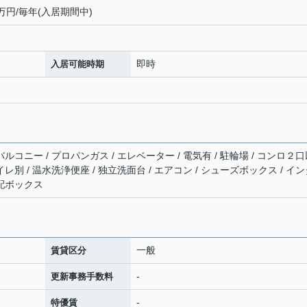
万円/毎年(入居期間中)
即時
入居可能時期
バルコニー / プロパンガス / エレベーター / 電気有 / 駐輪場 / コンロ２
イレ別 / 温水洗浄便座 / 独立洗面台 / エアコン / シューズボックス / イ
宅配ボックス
一般
賃貸区分
-
更新事務手数料
-
特優賃