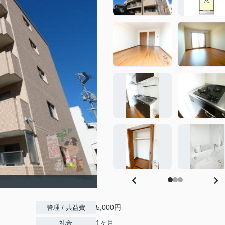
）
5,000円
管理 / 共益費
1ヶ月
礼金