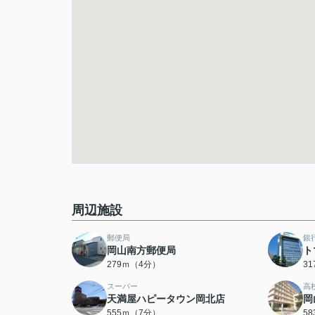
周辺施設
郵便局
銀
岡山南方郵便局
ト
279ｍ（4分）
3
スーパー
高
天満屋ハピータウン岡北店
岡
555ｍ（7分）
5