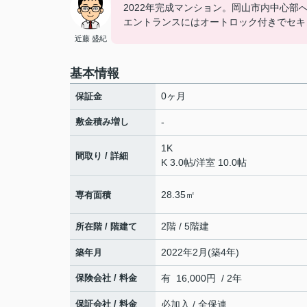
2022年完成マンション。岡山市内中心部
エントランスにはオートロック付きでセキ
近藤 盛紀
基本情報
0ヶ月
保証金
敷金積み増し
-
1K
間取り / 詳細
K 3.0帖
/
洋室 10.0帖
28.35㎡
専有面積
2階 / 5階建
所在階 / 階建て
2022年2月(築4年)
築年月
保険会社 / 料金
有 16,000円 / 2年
保証会社 / 料金
必加入 / 全保連