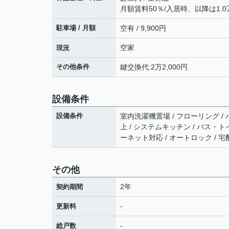
月額賃料50％/入居時、以降は1.0
駐車場 / 月額
空有 / 9,900円
空家
現況
その他条件
鍵交換代:2万2,000円
設備条件
設備条件
室内洗濯機置場 / フローリング / 
上 / システムキッチン / バス・ト
ーネット対応 / オートロック / 
その他
2年
契約期間
-
更新料
-
総戸数