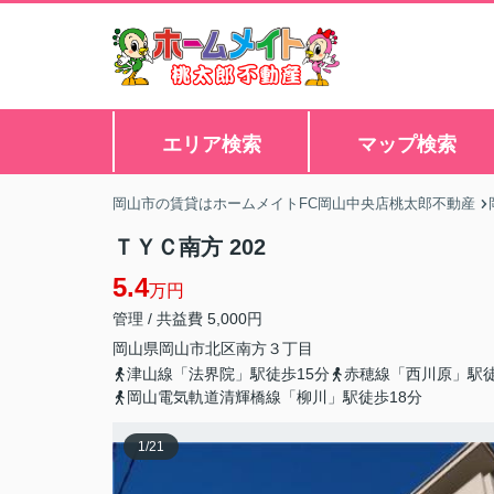
エリア検索
マップ検索
岡山市の賃貸はホームメイトFC岡山中央店桃太郎不動産
ＴＹＣ南方 202
5.4
万円
管理 / 共益費 5,000円
岡山県
岡山市北区
南方
３丁目
津山線「法界院」駅徒歩15分
赤穂線「西川原」駅徒
岡山電気軌道清輝橋線「柳川」駅徒歩18分
1
/
21