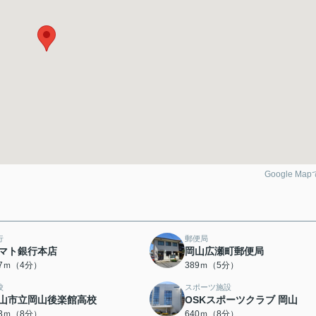
Google Ma
行
郵便局
マト銀行本店
岡山広瀬町郵便局
17ｍ（4分）
389ｍ（5分）
校
スポーツ施設
山市立岡山後楽館高校
OSKスポーツクラブ 岡山
83ｍ（8分）
640ｍ（8分）