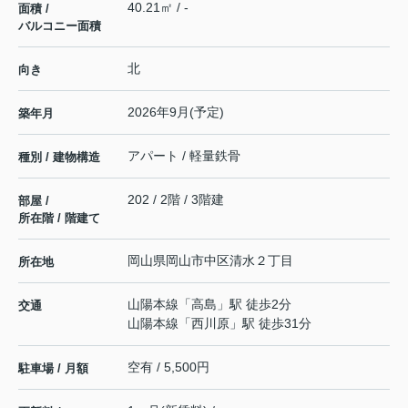
40.21㎡ / -
面積 /
バルコニー面積
北
向き
2026年9月(予定)
築年月
アパート / 軽量鉄骨
種別 / 建物構造
202 / 2階 / 3階建
部屋 /
所在階 / 階建て
岡山県
岡山市中区
清水
２丁目
所在地
山陽本線
「
高島
」駅 徒歩2分
交通
山陽本線
「
西川原
」駅 徒歩31分
空有 / 5,500円
駐車場 / 月額