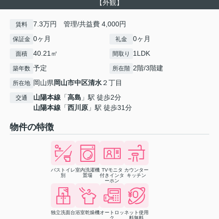
【外観】
7.3万円 管理/共益費 4,000円
賃料
0ヶ月
0ヶ月
保証金
礼金
40.21㎡
1LDK
面積
間取り
予定
2階/3階建
築年数
所在階
岡山県
岡山市中区
清水
２丁目
所在地
山陽本線
「
高島
」駅 徒歩2分
交通
山陽本線
「
西川原
」駅 徒歩31分
物件の特徴
バストイレ
室内洗濯機
TVモニタ
カウンター
別
置場
付きインタ
キッチン
ーホン
独立洗面台
浴室乾燥機
オートロッ
ネット使用
ク
料無料