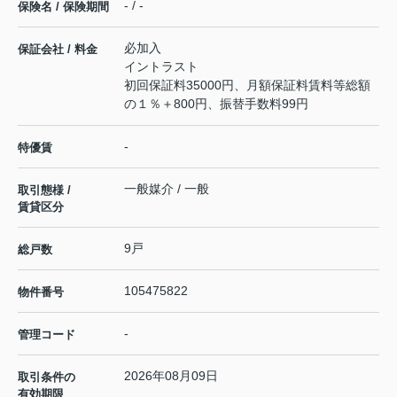
- / -
保険名 / 保険期間
必加入
保証会社 / 料金
イントラスト
初回保証料35000円、月額保証料賃料等総額
の１％＋800円、振替手数料99円
-
特優賃
一般媒介 / 一般
取引態様 /
賃貸区分
9戸
総戸数
105475822
物件番号
-
管理コード
2026年08月09日
取引条件の
有効期限