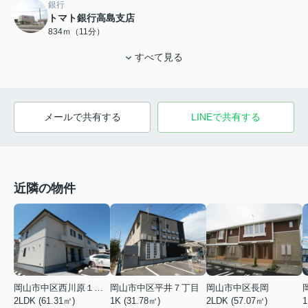
銀行
トマト銀行高島支店
834ｍ（11分）
すべて見る
メールで共有する
LINEで共有する
近隣の物件
岡山市中区西川原１丁目
岡山市中区平井７丁目
岡山市中区長岡
2LDK (61.31㎡)
1K (31.78㎡)
2LDK (57.07㎡)
1