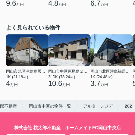
9.6
4.8
6.7
万円
万円
万円
よく見られている物件
岡山市北区津島福居１丁目
岡山市中区原尾島２丁目
岡山市北区津島福居１丁目
1K (21.18㎡)
3LDK (78.24㎡)
1K (24.48㎡)
1
4
10.6
3.7
万円
万円
万円
太郎不動産
岡山市中区の物件一覧
アルタ・レジデ
202
株式会社 桃太郎不動産 ホームメイトFC岡山中央店