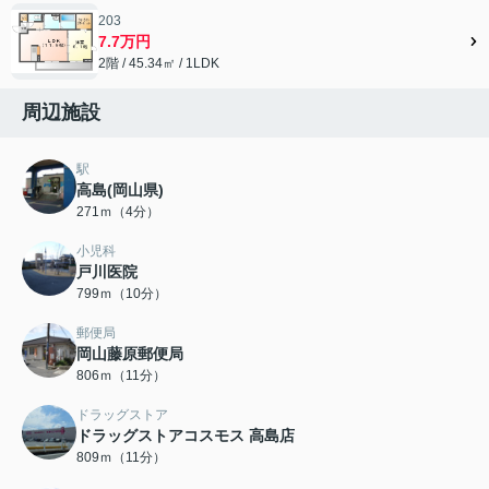
203
7.7万円
2階 / 45.34㎡ / 1LDK
周辺施設
駅
高島(岡山県)
271ｍ（4分）
小児科
戸川医院
799ｍ（10分）
郵便局
岡山藤原郵便局
806ｍ（11分）
ドラッグストア
ドラッグストアコスモス 高島店
809ｍ（11分）