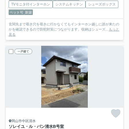
TVモニタ付インターホン
システムキッチン
シューズボックス
ペット可
新築
玄関先まで覗き穴を覗きに行かなくてもインターホン越しに誰が来たの
かを確認できるので防犯対策につながります。収納はシューズ...
もっと
見る
一戸建て
岡山市中区清水
ソレイユ・ル・バン清水
B号室