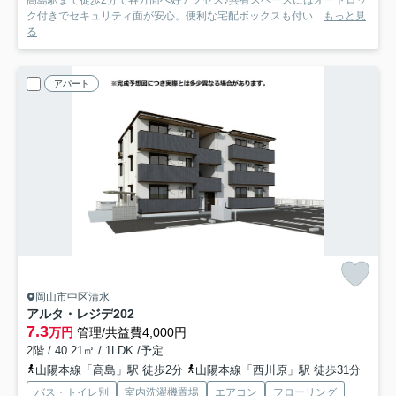
高島駅まで徒歩2分で各方面へ好アクセス♪共有スペースにはオートロッ
ク付きでセキュリティ面が安心。便利な宅配ボックスも付い...
もっと見
る
アパート
岡山市中区清水
アルタ・レジデ
202
7.3
万円
管理/共益費4,000円
2階 / 40.21㎡ / 1LDK /予定
山陽本線「高島」駅 徒歩2分
山陽本線「西川原」駅 徒歩31分
バス・トイレ別
室内洗濯機置場
エアコン
フローリング