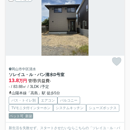
岡山市中区清水
ソレイユ・ル・バン清水
D号室
13.8
万円
管理/共益費-
- / 83.88㎡ / 3LDK /予定
山陽本線「高島」駅 徒歩5分
バス・トイレ別
エアコン
バルコニー
TVモニタ付インターホン
システムキッチン
シューズボックス
ペット可
新築
新生活を失敗せず、スタートさせたいならこちらの「ソレイユ・ル・バ