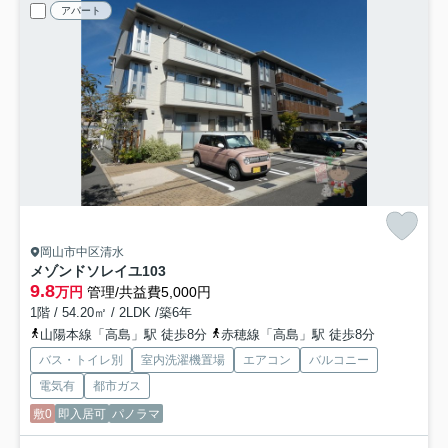
アパート
岡山市中区清水
メゾンドソレイユ
103
9.8
万円
管理/共益費5,000円
1階 / 54.20㎡ / 2LDK /築6年
山陽本線「高島」駅 徒歩8分
赤穂線「高島」駅 徒歩8分
バス・トイレ別
室内洗濯機置場
エアコン
バルコニー
電気有
都市ガス
敷0
即入居可
パノラマ