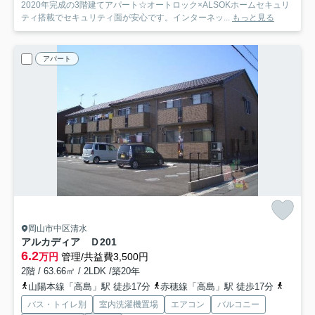
2020年完成の3階建てアパート☆オートロック×ALSOKホームセキュリ
ティ搭載でセキュリティ面が安心です。インターネッ...
もっと見る
アパート
岡山市中区清水
アルカディア Ｄ
201
6.2
万円
管理/共益費3,500円
2階 / 63.66㎡ / 2LDK /築20年
山陽本線「高島」駅 徒歩17分
赤穂線「高島」駅 徒歩17分
赤穂線
バス・トイレ別
室内洗濯機置場
エアコン
バルコニー