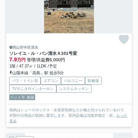
岡山市中区清水
ソレイユ・ル・バン清水Ａ
101号室
7.9
万円
管理/共益費6,000円
1階 / 47.37㎡ / 1LDK /予定
山陽本線「高島」駅 徒歩5分
バス・トイレ別
エアコン
バルコニー
駐輪場
TVモニタ付インターホン
システムキッチン
ペット可
新築
収納はシューズボックス・全居室収納などが備え付けられているので、
衣類や日用品の収納に重宝します。室内設備は洗面所独立・浴...
もっと
見る