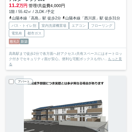
11.2
万円
管理/共益費4,000円
1階 / 55.42㎡ / 2LDK /予定
山陽本線「高島」駅 徒歩2分
山陽本線「西川原」駅 徒歩31分
バス・トイレ別
室内洗濯機置場
エアコン
フローリング
電気有
都市ガス
敷礼0
新築
高島駅まで徒歩2分で各方面へ好アクセス♪共有スペースにはオートロッ
ク付きでセキュリティ面が安心。便利な宅配ボックスも付い...
もっと見
る
アパート