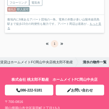
フローリング
電気有
敷礼0
即入居可
敷地内に6棟あるアパート団地の一角。電車の本数が多い山陽本線高島
駅まで徒歩15分の利便性も魅力です。アパート周辺は道路が...
もっと見
る
1
賃貸はホームメイトFC岡山中央店桃太郎不動産
清水の物件一覧
株式会社 桃太郎不動産 ホームメイトFC岡山中央店
086-222-5181
お問い合わせ
〒700-0816
岡山県岡山市北区富田町２丁目13-3