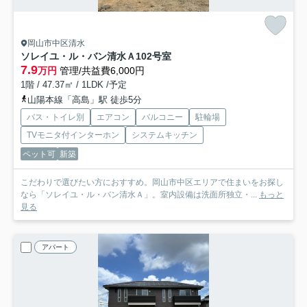
岡山市中区清水
ソレイユ・ル・バン清水Ａ
102号室
7.9
万円
管理/共益費6,000円
1階 / 47.37㎡ / 1LDK /予定
山陽本線「高島」駅 徒歩5分
バス・トイレ別
エアコン
バルコニー
駐輪場
TVモニタ付インターホン
システムキッチン
ペット可
新築
こだわりで選びたい方におすすめ。岡山市中区エリアで住まいをお探し
なら「ソレイユ・ル・バン清水Ａ」。室内設備は洗面所独立・...
もっと
見る
アパート