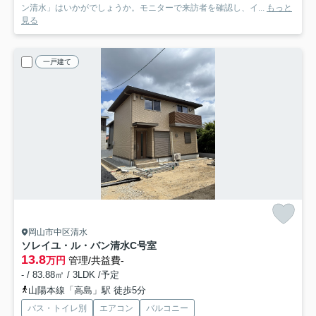
ン清水」はいかがでしょうか。モニターで来訪者を確認し、イ...
もっと
見る
一戸建て
岡山市中区清水
ソレイユ・ル・バン清水
C号室
13.8
万円
管理/共益費-
- / 83.88㎡ / 3LDK /予定
山陽本線「高島」駅 徒歩5分
バス・トイレ別
エアコン
バルコニー