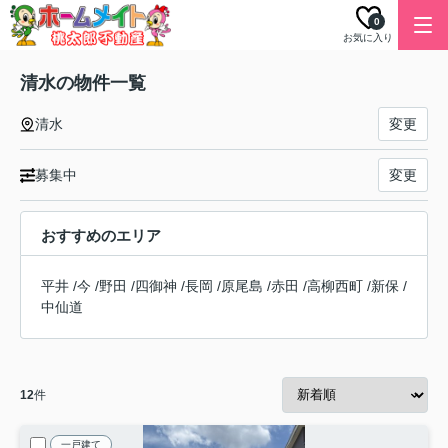
0
お気に入り
清水の物件一覧
清水
変更
募集中
変更
おすすめのエリア
平井
/
今
/
野田
/
四御神
/
長岡
/
原尾島
/
赤田
/
高柳西町
/
新保
/
中仙道
12
件
一戸建て