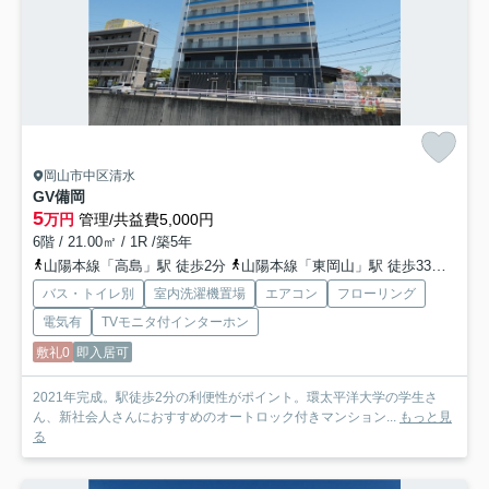
岡山市中区清水
GV備岡
5
万円
管理/共益費5,000円
6階 / 21.00㎡ / 1R /築5年
山陽本線「高島」駅 徒歩2分
山陽本線「東岡山」駅 徒歩33分
赤穂
バス・トイレ別
室内洗濯機置場
エアコン
フローリング
電気有
TVモニタ付インターホン
敷礼0
即入居可
2021年完成。駅徒歩2分の利便性がポイント。環太平洋大学の学生さ
ん、新社会人さんにおすすめのオートロック付きマンション...
もっと見
る