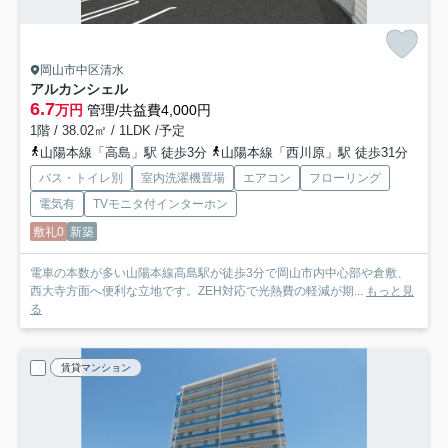
岡山市中区清水
アルカンシェル
6.7
万円
管理/共益費4,000円
1階 / 38.02㎡ / 1LDK /予定
山陽本線「高島」駅 徒歩3分
山陽本線「西川原」駅 徒歩31分
バス・トイレ別
室内洗濯機置場
エアコン
フローリング
電気有
TVモニタ付インターホン
敷礼0
新築
電車の本数が多い山陽本線高島駅が徒歩3分で岡山市内中心部や倉敷、
西大寺方面へ便利な立地です。ZEH対応で光熱費の軽減が期...
もっと見
る
賃貸マンション