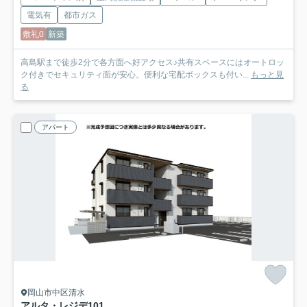
電気有
都市ガス
敷礼0
新築
高島駅まで徒歩2分で各方面へ好アクセス♪共有スペースにはオートロッ
ク付きでセキュリティ面が安心。便利な宅配ボックスも付い...
もっと見
る
アパート
岡山市中区清水
アルタ・レジデ
101