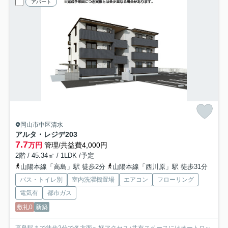
アパート
岡山市中区清水
アルタ・レジデ
203
7.7
万円
管理/共益費4,000円
2階 / 45.34㎡ / 1LDK /予定
山陽本線「高島」駅 徒歩2分
山陽本線「西川原」駅 徒歩31分
バス・トイレ別
室内洗濯機置場
エアコン
フローリング
電気有
都市ガス
敷礼0
新築