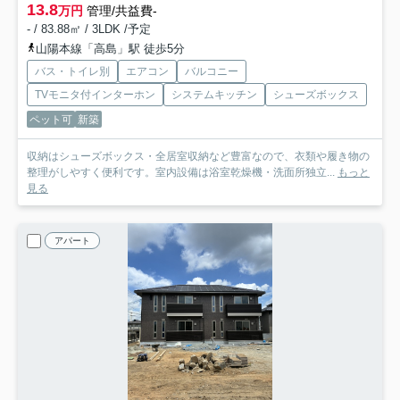
13.8
万円
管理/共益費-
- / 83.88㎡ / 3LDK /予定
山陽本線「高島」駅 徒歩5分
バス・トイレ別
エアコン
バルコニー
TVモニタ付インターホン
システムキッチン
シューズボックス
ペット可
新築
収納はシューズボックス・全居室収納など豊富なので、衣類や履き物の
整理がしやすく便利です。室内設備は浴室乾燥機・洗面所独立...
もっと
見る
アパート