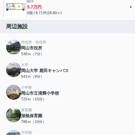
603
5.7万円
6階 / 8.71坪(28.80㎡)
周辺施設
市役所・区役所
岡山市役所
538ｍ（7分）
大学
岡山大学 鹿田キャンパス
642ｍ（9分）
小学校
岡山市立清輝小学校
723ｍ（10分）
保育園
深柢保育園
786ｍ（10分）
中学校