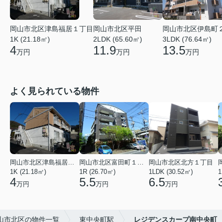
岡山市北区津島福居１丁目
岡山市北区平田
岡山市北区伊島町
1K (21.18㎡)
2LDK (65.60㎡)
3LDK (76.64㎡)
4
11.9
13.5
万円
万円
万円
よく見られている物件
岡山市北区津島福居１丁目
岡山市北区富田町１丁目
岡山市北区北方１丁目
1K (21.18㎡)
1R (26.70㎡)
1LDK (30.52㎡)
1
4
5.5
6.5
万円
万円
万円
山市北区の物件一覧
東中央町駅
レジデンスカープ南中央町