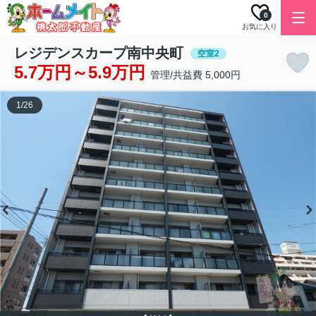
0
お気に入り
レジデンスカープ南中央町
空室2
5.7万円～5.9万円
管理/共益費 5,000円
1
/
26