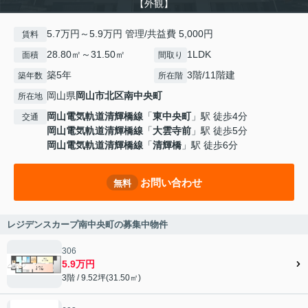
【外観】
5.7万円～5.9万円 管理/共益費 5,000円
賃料
28.80㎡～31.50㎡
1LDK
面積
間取り
築5年
3階/11階建
築年数
所在階
岡山県
岡山市北区
南中央町
所在地
岡山電気軌道清輝橋線
「
東中央町
」駅 徒歩4分
交通
岡山電気軌道清輝橋線
「
大雲寺前
」駅 徒歩5分
岡山電気軌道清輝橋線
「
清輝橋
」駅 徒歩6分
お問い合わせ
無料
レジデンスカープ南中央町の募集中物件
306
5.9万円
3階 / 9.52坪(31.50㎡)