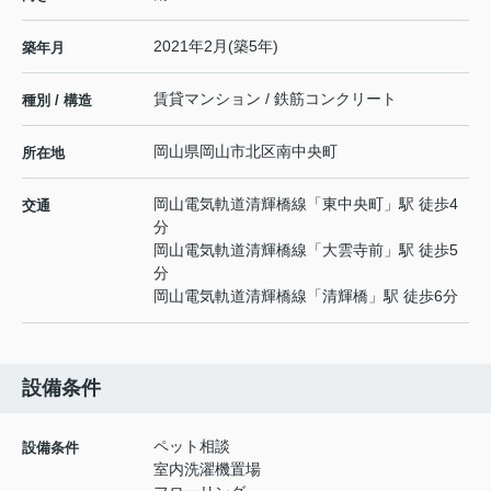
2021年2月(築5年)
築年月
賃貸マンション / 鉄筋コンクリート
種別 / 構造
岡山県
岡山市北区
南中央町
所在地
岡山電気軌道清輝橋線
「
東中央町
」駅 徒歩4
交通
分
岡山電気軌道清輝橋線
「
大雲寺前
」駅 徒歩5
分
岡山電気軌道清輝橋線
「
清輝橋
」駅 徒歩6分
設備条件
ペット相談
設備条件
室内洗濯機置場