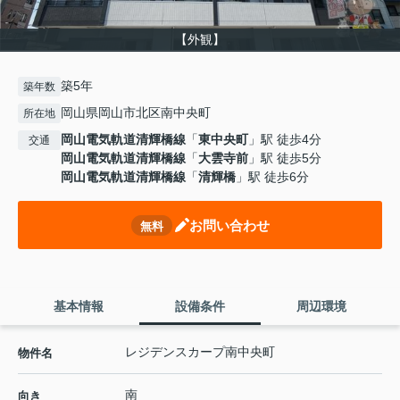
【外観】
築5年
築年数
岡山県岡山市北区南中央町
所在地
岡山電気軌道清輝橋線
「
東中央町
」駅 徒歩4分
交通
岡山電気軌道清輝橋線
「
大雲寺前
」駅 徒歩5分
岡山電気軌道清輝橋線
「
清輝橋
」駅 徒歩6分
お問い合わせ
無料
基本情報
設備条件
周辺環境
レジデンスカープ南中央町
物件名
南
向き