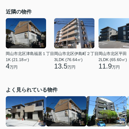
近隣の物件
岡山市北区津島福居１丁目
岡山市北区伊島町２丁目
岡山市北区平田
1K (21.18㎡)
3LDK (76.64㎡)
2LDK (65.60㎡)
4
13.5
11.9
万円
万円
万円
よく見られている物件