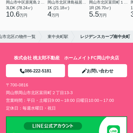
岡山市中区原尾島２丁目
岡山市北区津島福居１丁目
岡山市北区富田町１丁目
3LDK (78.24㎡)
1K (21.18㎡)
1R (26.70㎡)
1
10.6
4
5.5
万円
万円
万円
山市北区の物件一覧
東中央町駅
レジデンスカープ南中央町
株式会社 桃太郎不動産 ホームメイトFC岡山中央店
086-222-5181
お問い合わせ
〒700-0816
岡山県岡山市北区富田町２丁目13-3
営業時間：
平日・土曜日9:00～18:00 日曜日10:00～17:00
定休日：
毎週水曜日・祝日