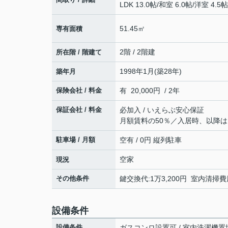
LDK 13.0帖
/
和室 6.0帖
/
洋室 4.5帖
51.45㎡
専有面積
2階 / 2階建
所在階 / 階建て
1998年1月(築28年)
築年月
保険会社 / 料金
有 20,000円 / 2年
保証会社 / 料金
必加入 / いえらぶ安心保証
月額賃料の50％／入居時、以降は1
駐車場 / 月額
空有 / 0円 縦列駐車
空家
現況
その他条件
鍵交換代:1万3,200円 室内清掃費
設備条件
設備条件
ガスコンロ設置可 / 室内洗濯機置場 