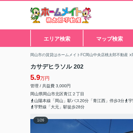
エリア検索
マップ検索
岡山市の賃貸はホームメイトFC岡山中央店桃太郎不動産
カサデヒラソル 202
5.9
万円
管理 / 共益費 3,000円
岡山県
岡山市北区
青江
２丁目
山陽本線「岡山」駅バス20分「青江西」停歩3分
宇
宇野線「大元」駅徒歩28分
1
/
26