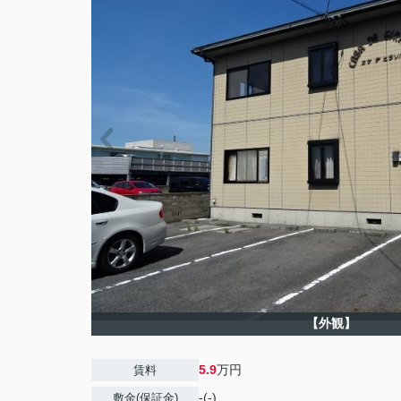
【外観】
5.9
万円
賃料
-(-)
敷金(保証金)