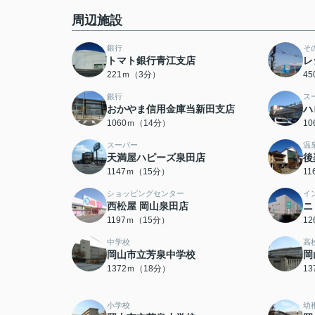
周辺施設
銀行
そ
トマト銀行青江支店
レ
221ｍ（3分）
4
銀行
ス
おかやま信用金庫当新田支店
ハ
1060ｍ（14分）
1
スーパー
温
天満屋ハピーズ泉田店
後
1147ｍ（15分）
1
ショッピングセンター
イ
西松屋 岡山泉田店
ニ
1197ｍ（15分）
1
中学校
高
岡山市立芳泉中学校
岡
1372ｍ（18分）
1
小学校
幼