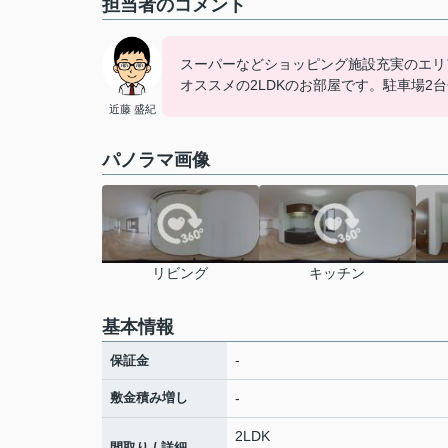
担当者のコメント
スーパーなどショッピング施設充実のエリ
オススメの2LDKのお部屋です。駐車場2
近藤 盛紀
パノラマ画像
リビング
キッチン
基本情報
-
保証金
敷金積み増し
-
2LDK
間取り / 詳細