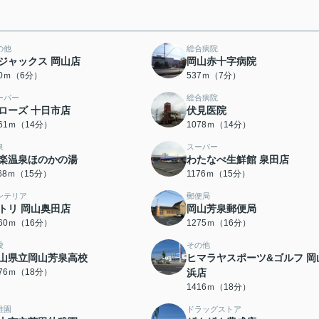
の他
総合病院
ジャックス 岡山店
岡山赤十字病院
50ｍ（6分）
537ｍ（7分）
ーパー
総合病院
ローズ 十日市店
伏見医院
061ｍ（14分）
1078ｍ（14分）
泉
スーパー
楽温泉ほのかの湯
わたなべ生鮮館 泉田店
168ｍ（15分）
1176ｍ（15分）
ンテリア
郵便局
トリ 岡山奥田店
岡山芳泉郵便局
260ｍ（16分）
1275ｍ（16分）
校
その他
山県立岡山芳泉高校
ヒマラヤスポーツ&ゴルフ 岡
376ｍ（18分）
浜店
1416ｍ（18分）
稚園
ドラッグストア