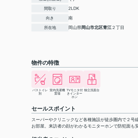
2LDK
間取り
南
向き
岡山県
岡山市北区
青江
２丁目
所在地
物件の特徴
バストイレ
室内洗濯機
TVモニタ付
独立洗面台
別
置場
きインター
ホン
セールスポイント
スーパーやクリニックなど各種施設が徒歩圏内で２号線
お部屋。来訪者の顔がわかるモニターホンで防犯面も