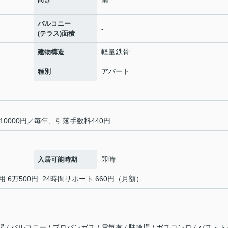
バルコニー
-
(テラス)面積
軽量鉄骨
建物構造
アパート
種別
0000円／毎年、引落手数料440円
即時
入居可能時期
用:6万500円 24時間サポート:660円（月額）
/ バルコニー / プロパンガス / 電気有 / 駐輪場 / ガスコンロ / バス・