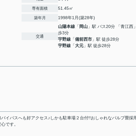
51.45㎡
専有面積
1998年1月(築28年)
築年月
山陽本線
「
岡山
」駅 バス20分 「青江西
歩3分
交通
宇野線
「
備前西市
」駅 徒歩28分
宇野線
「
大元
」駅 徒歩28分
バイパスへも好アクセス♪しかも駐車場２台付!!おしゃれなパルプ畳採
安心です。