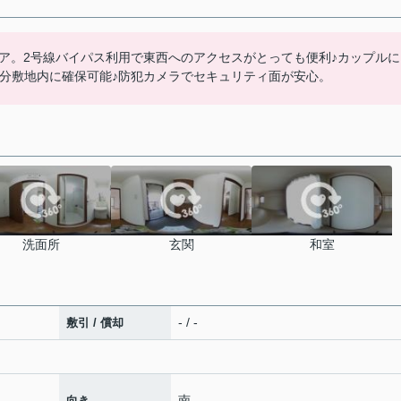
ア。2号線バイパス利用で東西へのアクセスがとっても便利♪カップルに
台分敷地内に確保可能♪防犯カメラでセキュリティ面が安心。
洗面所
玄関
和室
- / -
敷引 / 償却
南
向き