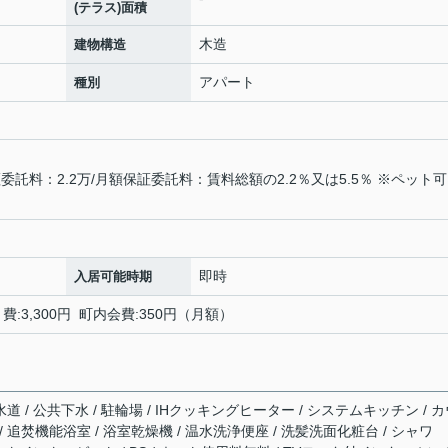
(テラス)面積
木造
建物構造
アパート
種別
託料：2.2万/月額保証委託料：賃料総額の2.2％又は5.5％ ※ペット
即時
入居可能時期
:3,300円 町内会費:350円（月額）
道 / 公共下水 / 駐輪場 / IHクッキングヒーター / システムキッチン / 
 追焚機能浴室 / 浴室乾燥機 / 温水洗浄便座 / 洗髪洗面化粧台 / シャワ