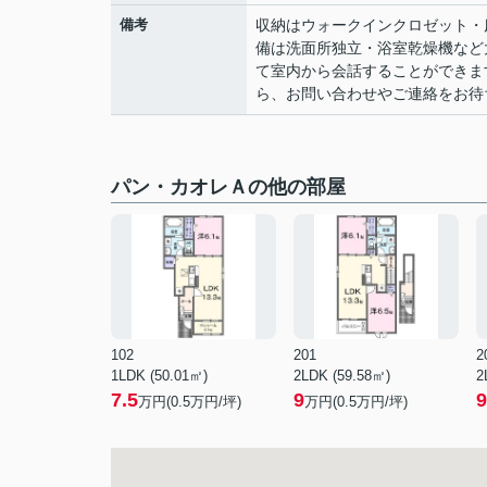
備考
収納はウォークインクロゼット・
備は洗面所独立・浴室乾燥機など
て室内から会話することができま
ら、お問い合わせやご連絡をお待
パン・カオレＡの他の部屋
102
201
2
1LDK (50.01㎡)
2LDK (59.58㎡)
2
7.5
9
9
万円(
0.5
万円/坪)
万円(
0.5
万円/坪)