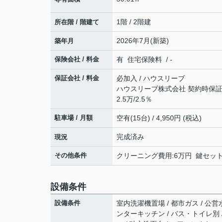
1階 / 2階建
所在階 / 階建て
2026年7月(新築)
築年月
保険会社 / 料金
有 住宅保険料 / -
保証会社 / 料金
必加入 / ハウスリーブ
ハウスリーブ株式会社 契約時保証委
2.5万/2.5％
駐車場 / 月額
空有(15台) / 4,950円 (税込)
完成済み
現況
その他条件
クリーニング費用:6万円 鍵セット費
設備条件
設備条件
室内洗濯機置場 / 都市ガス / 公営水
ンターキッチン / バス・トイレ別 /