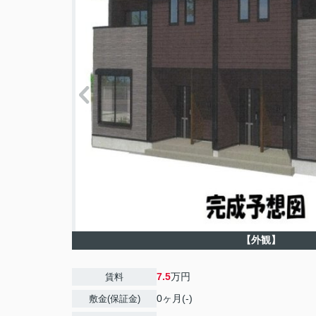
【外観】
7.5
万円
賃料
0ヶ月(-)
敷金(保証金)