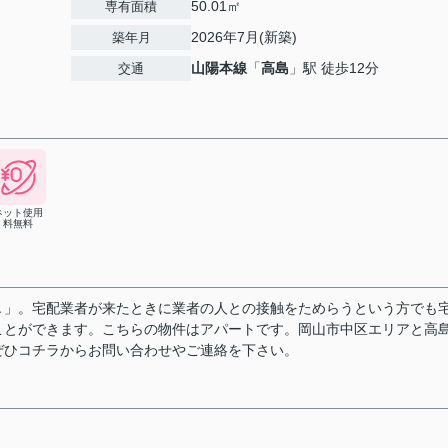
50.01㎡
専有面積
2026年7月(新築)
築年月
山陽本線
「
高島
」駅 徒歩12分
交通
ネット使用
料無料
Ａ」。宅配業者が来たときに業者の人との接触をためらうという方でも
ことができます。こちらの物件はアパートです。岡山市中区エリアと高
ぜひコチラからお問い合わせやご連絡を下さい。