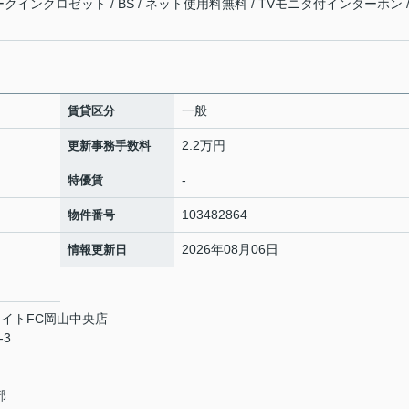
ォークインクロゼット / BS / ネット使用料無料 / TVモニタ付インターホン /
一般
賃貸区分
2.2万円
更新事務手数料
-
特優賃
103482864
物件番号
2026年08月06日
情報更新日
イトFC岡山中央店
-3
部