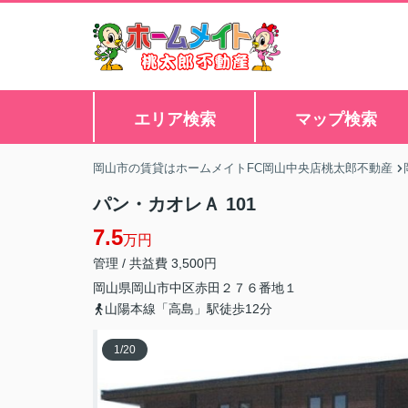
エリア検索
マップ検索
岡山市の賃貸はホームメイトFC岡山中央店桃太郎不動産
パン・カオレＡ 101
7.5
万円
管理 / 共益費 3,500円
岡山県
岡山市中区
赤田
２７６番地１
山陽本線「高島」駅徒歩12分
1
/
20