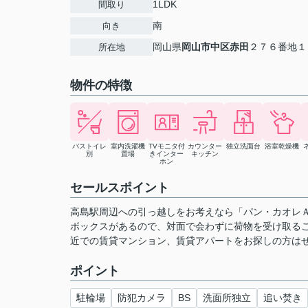
1LDK
間取り
南
向き
岡山県
岡山市中区
赤田
２７６番地１
所在地
物件の特徴
バストイレ
室内洗濯機
TVモニタ付
カウンター
独立洗面台
浴室乾燥機
別
置場
きインター
キッチン
ホン
セールスポイント
高島駅周辺への引っ越しをお考えなら「パン・カオレ
ボックスがあるので、対面で会わずに荷物を受け取る
近での賃貸マンション、賃貸アパートをお探しの方は
ポイント
駐輪場
防犯カメラ
BS
洗面所独立
追い焚き