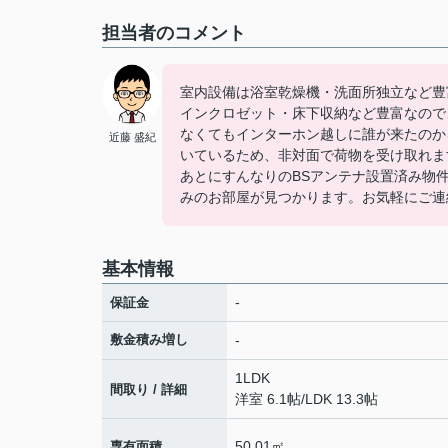
担当者のコメント
室内設備は浴室乾燥機・洗面所独立など豊
インクロゼット・床下収納など豊富なので
なくてもインターホン越しに誰が来たのか
近藤 盛紀
いているため、非対面で荷物を受け取れま
あとにすんなりのBSアンテナ設置済み物
みのお部屋が見つかります。お気軽にご連
基本情報
-
保証金
敷金積み増し
-
1LDK
間取り / 詳細
洋室 6.1帖
/
LDK 13.3帖
50.01㎡
専有面積