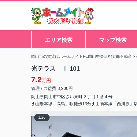
エリア検索
マップ検索
岡山市の賃貸はホームメイトFC岡山中央店桃太郎不動産
光テラス Ⅰ 101
7.2
万円
管理 / 共益費 3,900円
岡山県
岡山市中区
さい東町
２丁目１番４号
山陽本線「高島」駅徒歩13分
山陽本線「西川原」駅
1
/
20