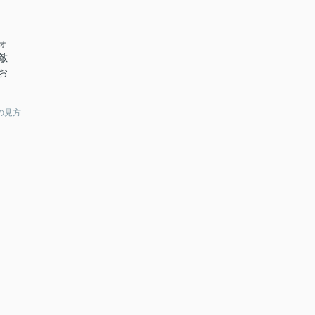
ォ
敵
お
の見方