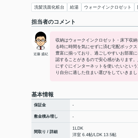
洗髪洗面化粧台
給湯
ウォークインクロゼット
担当者のコメント
収納はウォークインクロゼット・床下収納
る時に時間を気にせずに済む宅配ボックス
豊富に揃っており、過ごしやすいお部屋に
近藤 盛紀
認することがきるので安心感があります。
にすぐにインターネットを使いたいという
り自分に適した住まい選びをしていきまし
基本情報
-
保証金
敷金積み増し
-
1LDK
間取り / 詳細
洋室 6.4帖
/
LDK 13.5帖