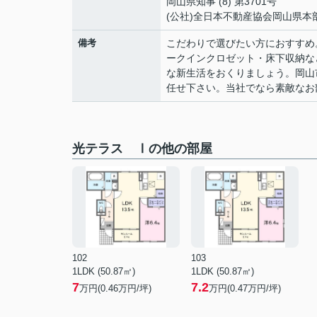
岡山県知事 (8) 第3701号
(公社)全日本不動産協会岡山県本
備考
こだわりで選びたい方におすすめ
ークインクロゼット・床下収納な
な新生活をおくりましょう。岡山
任せ下さい。当社でなら素敵なお
光テラス Ⅰの他の部屋
102
103
1LDK (50.87㎡)
1LDK (50.87㎡)
7
7.2
万円(
0.46
万円/坪)
万円(
0.47
万円/坪)