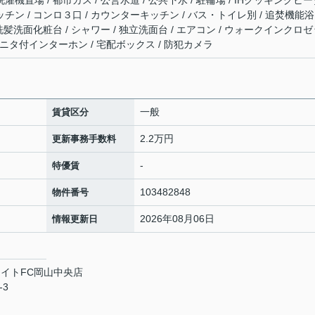
濯機置場 / 都市ガス / 公営水道 / 公共下水 / 駐輪場 / IHクッキングヒ
ッチン / コンロ３口 / カウンターキッチン / バス・トイレ別 / 追焚機能浴
/ 洗髪洗面化粧台 / シャワー / 独立洗面台 / エアコン / ウォークインクロ
TVモニタ付インターホン / 宅配ボックス / 防犯カメラ
一般
賃貸区分
2.2万円
更新事務手数料
-
特優賃
103482848
物件番号
2026年08月06日
情報更新日
イトFC岡山中央店
-3