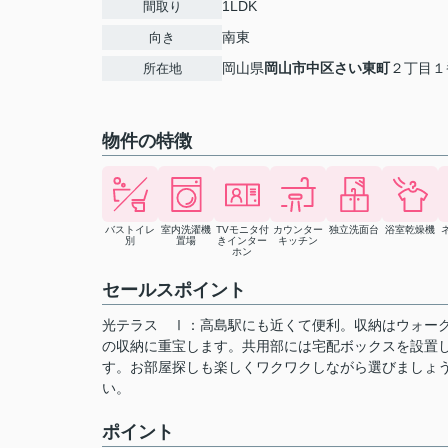
1LDK
間取り
南東
向き
岡山県
岡山市中区
さい東町
２丁目１
所在地
物件の特徴
バストイレ
室内洗濯機
TVモニタ付
カウンター
独立洗面台
浴室乾燥機
別
置場
きインター
キッチン
ホン
セールスポイント
光テラス Ⅰ：高島駅にも近くて便利。収納はウォー
の収納に重宝します。共用部には宅配ボックスを設置
す。お部屋探しも楽しくワクワクしながら選びましょ
い。
ポイント