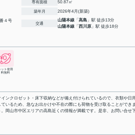
50.87㎡
専有面積
2026年4月(新築)
築年月
山陽本線
「
高島
」駅 徒歩13分
番４号
交通
山陽本線
「
西川原
」駅 徒歩18分
ネット使用
料無料
クインクロゼット・床下収納などが備え付けられているので、衣類や日
しているため、急なお出かけや不在の際にも荷物を受け取ることができ
う。岡山市中区エリアの高島近くの情報が満載です。是非、お問い合せ