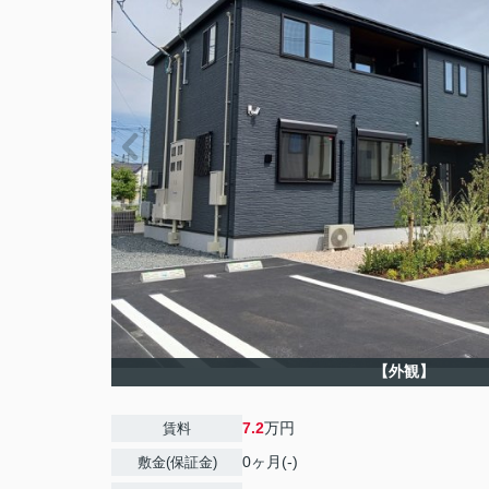
【外観】
7.2
万円
賃料
0ヶ月(-)
敷金(保証金)