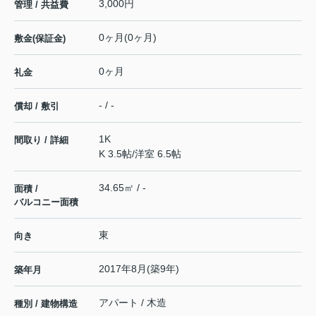
3,000円
管理 / 共益費
0ヶ月(0ヶ月)
敷金(保証金)
0ヶ月
礼金
- / -
償却 / 敷引
1K
間取り / 詳細
K 3.5帖
/
洋室 6.5帖
34.65㎡ / -
面積 /
バルコニー面積
東
向き
2017年8月(築9年)
築年月
アパート / 木造
種別 / 建物構造