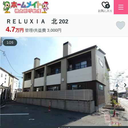
0
お気に入り
ＲＥＬＵＸＩＡ 北 202
4.7
万円
管理/共益費 3,000円
1
/
26