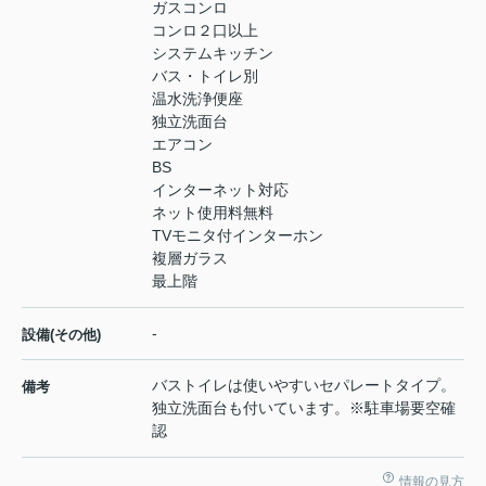
ガスコンロ
コンロ２口以上
システムキッチン
バス・トイレ別
温水洗浄便座
独立洗面台
エアコン
BS
インターネット対応
ネット使用料無料
TVモニタ付インターホン
複層ガラス
最上階
-
設備(その他)
バストイレは使いやすいセパレートタイプ。
備考
独立洗面台も付いています。※駐車場要空確
認
情報の見方