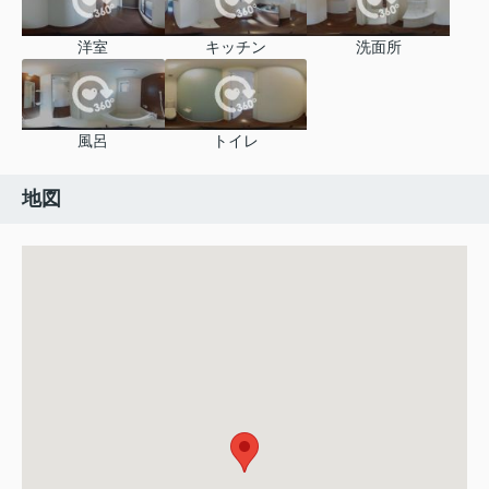
洋室
キッチン
洗面所
風呂
トイレ
地図