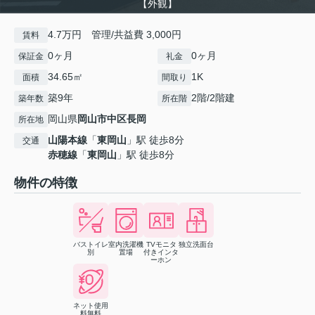
【外観】
4.7万円 管理/共益費 3,000円
賃料
0ヶ月
0ヶ月
保証金
礼金
34.65㎡
1K
面積
間取り
築9年
2階/2階建
築年数
所在階
岡山県
岡山市中区
長岡
所在地
山陽本線
「
東岡山
」駅 徒歩8分
交通
赤穂線
「
東岡山
」駅 徒歩8分
物件の特徴
バストイレ
室内洗濯機
TVモニタ
独立洗面台
別
置場
付きインタ
ーホン
ネット使用
料無料