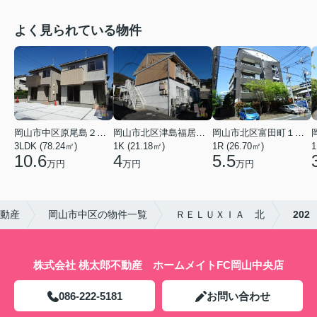
よく見られている物件
岡山市中区原尾島２丁目
岡山市北区津島福居１丁目
岡山市北区富田町１丁目
3LDK (78.24㎡)
1K (21.18㎡)
1R (26.70㎡)
1
10.6
4
5.5
万円
万円
万円
不動産
岡山市中区の物件一覧
ＲＥＬＵＸＩＡ 北
202
株式会社 桃太郎不動産 ホームメイトFC岡山中央店
086-222-5181
お問い合わせ