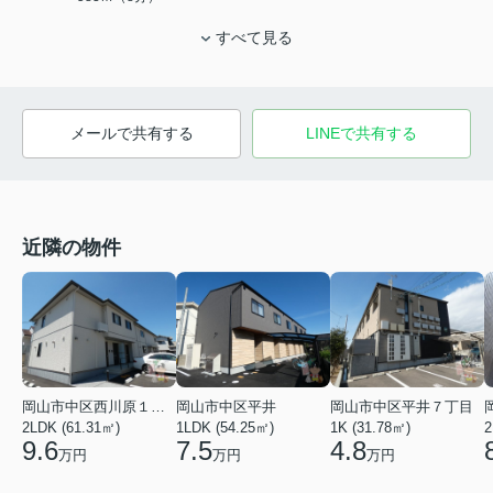
すべて見る
メールで共有する
LINEで共有する
近隣の物件
岡山市中区西川原１丁目
岡山市中区平井
岡山市中区平井７丁目
2LDK (61.31㎡)
1LDK (54.25㎡)
1K (31.78㎡)
2
9.6
7.5
4.8
万円
万円
万円