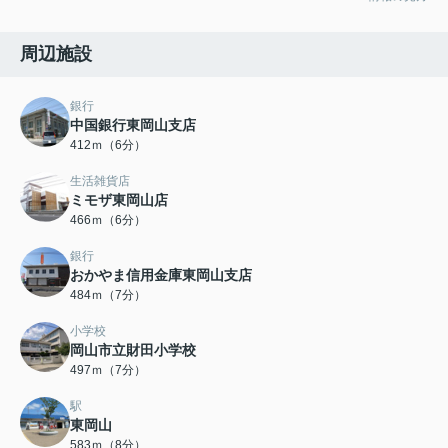
周辺施設
銀行
中国銀行東岡山支店
412ｍ（6分）
生活雑貨店
ミモザ東岡山店
466ｍ（6分）
銀行
おかやま信用金庫東岡山支店
484ｍ（7分）
小学校
岡山市立財田小学校
497ｍ（7分）
駅
東岡山
583ｍ（8分）