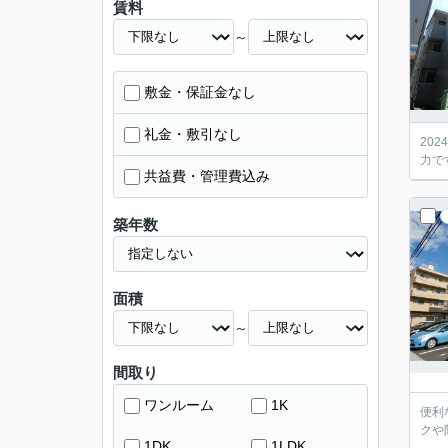
賃料
～
敷金・保証金なし
礼金・敷引なし
20
力で
共益費・管理費込み
築年数
面積
～
間取り
ワンルーム
1K
便利
クや
1DK
1LDK