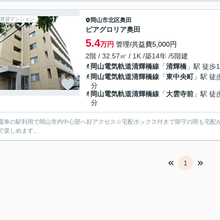
賃貸マンション
岡山市北区
奥田
ピアグロリア奥田
5.4
万円
管理/共益費5,000円
2階 / 32.57㎡ / 1K /築14年 /5階建
岡山電気軌道清輝橋線
「
清輝橋
」駅 徒歩1
岡山電気軌道清輝橋線
「
東中央町
」駅 徒
分
岡山電気軌道清輝橋線
「
大雲寺前
」駅 徒
分
電車の駅利用で岡山市内中心部へ好アクセス☆宅配ボックス付きで留守の間も宅配
で楽しめます。
1