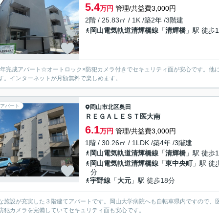
5.4
万円
管理/共益費3,000円
2階 / 25.83㎡ / 1K /築2年 /3階建
岡山電気軌道清輝橋線
「
清輝橋
」駅 徒歩1
24年完成アパート☆オートロック×防犯カメラ付きでセキュリティ面が安心です。
す。インターネットが月額無料で楽しめます。
アパート
岡山市北区
奥田
ＲＥＧＡＬＥＳＴ医大南
6.1
万円
管理/共益費3,000円
1階 / 30.26㎡ / 1LDK /築4年 /3階建
岡山電気軌道清輝橋線
「
清輝橋
」駅 徒歩1
岡山電気軌道清輝橋線
「
東中央町
」駅 徒
分
宇野線
「
大元
」駅 徒歩18分
な施設が充実した３階建てアパートです。岡山大学病院へも自転車県内ですので、
防犯カメラを完備していてセキュリティ面も安心です。