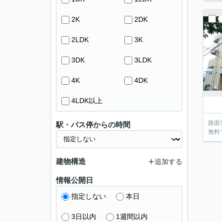
2K
2DK
2LDK
3K
3DK
3LDK
4K
4DK
4LDK以上
路面
駅・バス停からの時間
無料
建物構造
追加する
情報公開日
指定しない
本日
3日以内
1週間以内