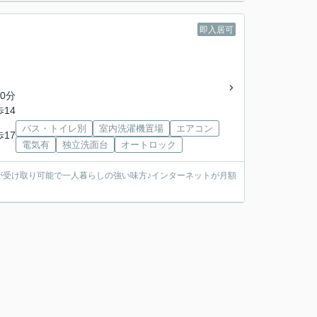
即入居可
0分
歩14
バス・トイレ別
室内洗濯機置場
エアコン
歩17
電気有
独立洗面台
オートロック
が受け取り可能で一人暮らしの強い味方♪インターネットが月額