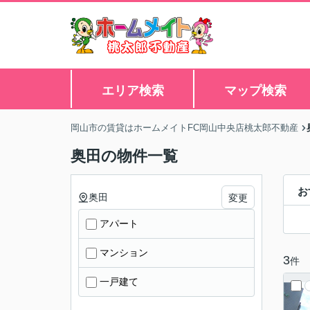
エリア検索
マップ検索
岡山市の賃貸はホームメイトFC岡山中央店桃太郎不動産
奥田の物件一覧
お
奥田
変更
アパート
マンション
3
件
一戸建て