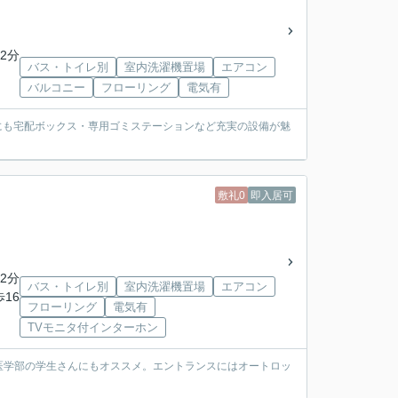
2分
バス・トイレ別
室内洗濯機置場
エアコン
バルコニー
フローリング
電気有
他にも宅配ボックス・専用ゴミステーションなど充実の設備が魅
敷礼0
即入居可
2分
バス・トイレ別
室内洗濯機置場
エアコン
歩16
フローリング
電気有
TVモニタ付インターホン
医学部の学生さんにもオススメ。エントランスにはオートロッ