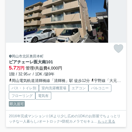
岡山市北区奥田本町
ピアチェーレ医大南
101
5.7
万円
管理/共益費4,000円
1階 / 32.95㎡ / 1DK /築9年
岡山電気軌道清輝橋線「清輝橋」駅 徒歩12分
宇野線「大元」駅 徒歩18分
バス・トイレ別
室内洗濯機置場
エアコン
バルコニー
フローリング
電気有
即入居可
2016年完成マンション☆1Kより少し広めの1DKのお部屋でちょっとリ
ッチな一人暮らし♪オートロック×防犯カメラでセキュ...
もっと見る