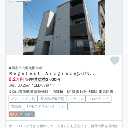
岡山市北区奥田本町
Ｒｅｇａｌｅｓｔ Ａｒｃｇｒａｃｅ(レガリストアルクグレイス)
6.2
万円
管理/共益費3,000円
3階 / 30.26㎡ / 1LDK /築7年
岡山電気軌道清輝橋線「清輝橋」駅 徒歩12分
岡山電気軌道清輝橋線「東中央町」駅 徒歩15分
バス・トイレ別
室内洗濯機置場
エアコン
フローリング
電気有
TVモニタ付インターホン
敷礼0
即入居可
オートロック付きで初めての一人暮らしも安心です。留守の間も荷物が