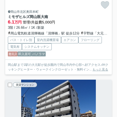
岡山市北区奥田本町
ミモザヒルズ岡山医大南
6.1
万円
管理/共益費5,000円
3階 / 26.66㎡ / 1K /新築
岡山電気軌道清輝橋線「清輝橋」駅 徒歩12分
宇野線「大元」駅 徒歩14分
バス・トイレ別
室内洗濯機置場
エアコン
フローリング
電気有
システムキッチン
敷礼0
即入居可
パノラマ
岡山駅まで1駅の大元駅が徒歩圏内で岡山市内中心部へ好アクセス♪IHク
ッキングヒーター・ウォークインクローゼット・無料イン...
もっと見る
賃貸マンション