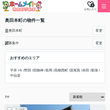
0
お気に入り
奥田本町の物件一覧
奥田本町
変更
募集中
変更
おすすめのエリア
平井
/
今
/
野田
/
四御神
/
長岡
/
高柳西町
/
原尾島
/
赤田
/
新保
/
中仙道
7
件
アパート