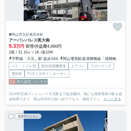
岡山市北区奥田本町
アーバンパレス医大南
5.3
万円
管理/共益費4,000円
1階 / 31.15㎡ / 1K /築10年
宇野線「大元」駅 徒歩14分
岡山電気軌道清輝橋線「清輝橋」駅 徒歩12分
バス・トイレ別
室内洗濯機置場
エアコン
フローリング
電気有
TVモニタ付インターホン
礼0
即入居可
パノラマ
2016年完成マンション☆大元駅まで徒歩圏内。他にも路面電車の駅も徒
歩利用できて、岡山市内中心部へ好アクセス。無料でイン...
もっと見る
賃貸マンション