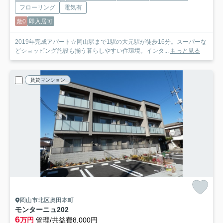
フローリング
電気有
敷0
即入居可
2019年完成アパート☆岡山駅まで1駅の大元駅が徒歩16分。スーパーな
どショッピング施設も揃う暮らしやすい住環境。インタ...
もっと見る
賃貸マンション
岡山市北区奥田本町
モンターニュ
202
6
万円
管理/共益費8,000円