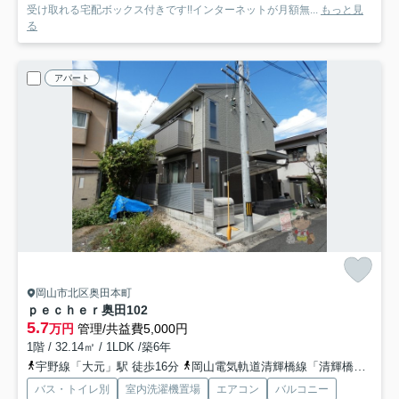
受け取れる宅配ボックス付きです!!インターネットが月額無...
もっと見
る
アパート
岡山市北区奥田本町
ｐｅｃｈｅｒ奥田
102
5.7
万円
管理/共益費5,000円
1階 / 32.14㎡ / 1LDK /築6年
宇野線「大元」駅 徒歩16分
岡山電気軌道清輝橋線「清輝橋」駅 徒歩11分
バス・トイレ別
室内洗濯機置場
エアコン
バルコニー