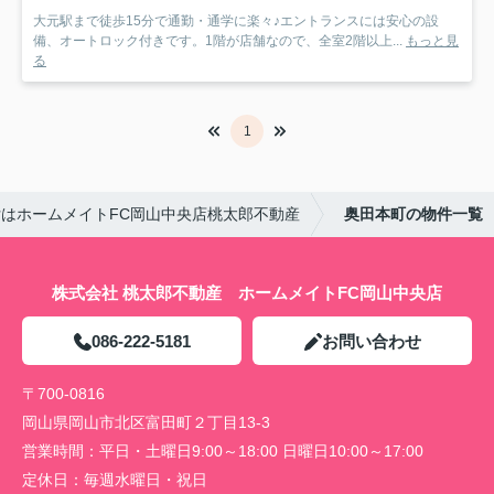
大元駅まで徒歩15分で通勤・通学に楽々♪エントランスには安心の設
備、オートロック付きです。1階が店舗なので、全室2階以上...
もっと見
る
1
はホームメイトFC岡山中央店桃太郎不動産
奥田本町の物件一覧
株式会社 桃太郎不動産 ホームメイトFC岡山中央店
086-222-5181
お問い合わせ
〒700-0816
岡山県岡山市北区富田町２丁目13-3
営業時間：
平日・土曜日9:00～18:00 日曜日10:00～17:00
定休日：
毎週水曜日・祝日