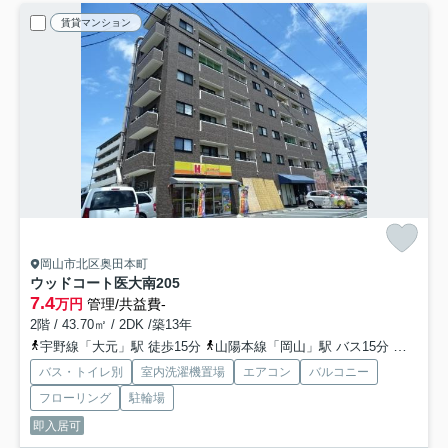
賃貸マンション
岡山市北区奥田本町
ウッドコート医大南
205
7.4
万円
管理/共益費-
2階 / 43.70㎡ / 2DK /築13年
宇野線「大元」駅 徒歩15分
山陽本線「岡山」駅 バス15分 「岡山南高校前」 停歩7分
バス・トイレ別
室内洗濯機置場
エアコン
バルコニー
フローリング
駐輪場
即入居可