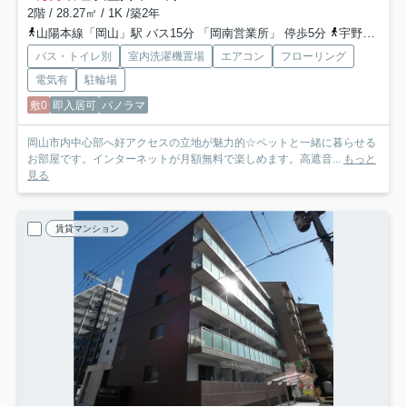
2階 / 28.27㎡ / 1K /築2年
山陽本線「岡山」駅 バス15分 「岡南営業所」 停歩5分
宇野線「大元」駅 徒歩16分
バス・トイレ別
室内洗濯機置場
エアコン
フローリング
電気有
駐輪場
敷0
即入居可
パノラマ
岡山市内中心部へ好アクセスの立地が魅力的☆ペットと一緒に暮らせる
お部屋です。インターネットが月額無料で楽しめます。高遮音...
もっと
見る
賃貸マンション