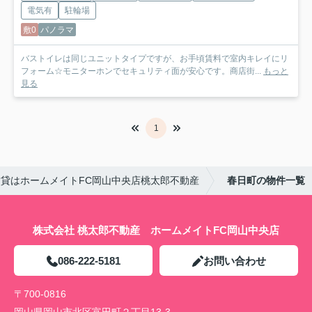
電気有
駐輪場
敷0
パノラマ
バストイレは同じユニットタイプですが、お手頃賃料で室内キレイにリ
フォーム☆モニターホンでセキュリティ面が安心です。商店街...
もっと
見る
1
貸はホームメイトFC岡山中央店桃太郎不動産
春日町の物件一覧
株式会社 桃太郎不動産 ホームメイトFC岡山中央店
086-222-5181
お問い合わせ
〒700-0816