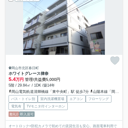
岡山市北区春日町
ホワイトグレース律奈
5.4
万円
管理/共益費5,000円
5階 / 29.84㎡ / 1DK /築14年
岡山電気軌道清輝橋線「東中央町」駅 徒歩7分
山陽本線「岡山」駅 徒歩20分
バス・トイレ別
室内洗濯機置場
エアコン
フローリング
電気有
TVモニタ付インターホン
敷礼0
即入居可
オートロック×防犯カメラで初めての賃貸生活も安心。路面電車利用で