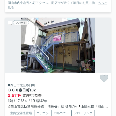
岡山市内中心部へ好アクセス。商店街が近くて毎日のお買い物...
もっと
見る
アパート
岡山市北区春日町
ＢＯＸ春日町
102
2.6
万円
管理/共益費-
1階 / 17.68㎡ / 1R /築42年
岡山電気軌道清輝橋線「清輝橋」駅 徒歩7分
山陽本線「岡山」駅 バス15分 「大学病院前」 停歩3分
室内洗濯機置場
エアコン
バルコニー
フローリング