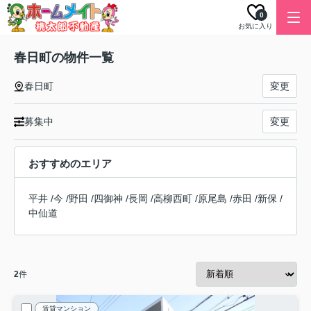
0
お気に入り
春日町の物件一覧
春日町
変更
募集中
変更
おすすめのエリア
平井
/
今
/
野田
/
四御神
/
長岡
/
高柳西町
/
原尾島
/
赤田
/
新保
/
中仙道
2
件
賃貸マンション