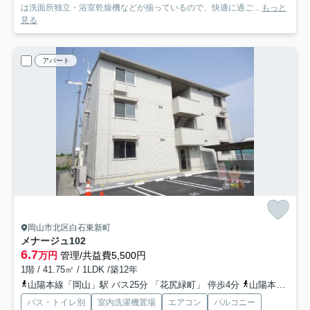
は洗面所独立・浴室乾燥機などが揃っているので、快適に過ご...
もっと
見る
アパート
岡山市北区白石東新町
メナージュ
102
6.7
万円
管理/共益費5,500円
1階 / 41.75㎡ / 1LDK /築12年
山陽本線「岡山」駅 バス25分 「花尻緑町」 停歩4分
山陽本線「北長瀬」駅 徒歩19分
バス・トイレ別
室内洗濯機置場
エアコン
バルコニー