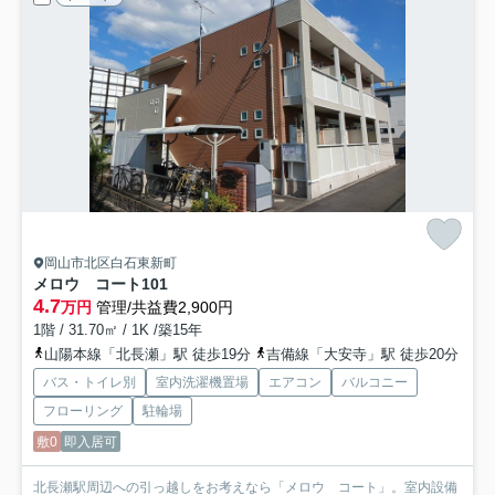
岡山市北区白石東新町
メロウ コート
101
4.7
万円
管理/共益費2,900円
1階 / 31.70㎡ / 1K /築15年
山陽本線「北長瀬」駅 徒歩19分
吉備線「大安寺」駅 徒歩20分
バス・トイレ別
室内洗濯機置場
エアコン
バルコニー
フローリング
駐輪場
敷0
即入居可
北長瀬駅周辺への引っ越しをお考えなら「メロウ コート」。室内設備