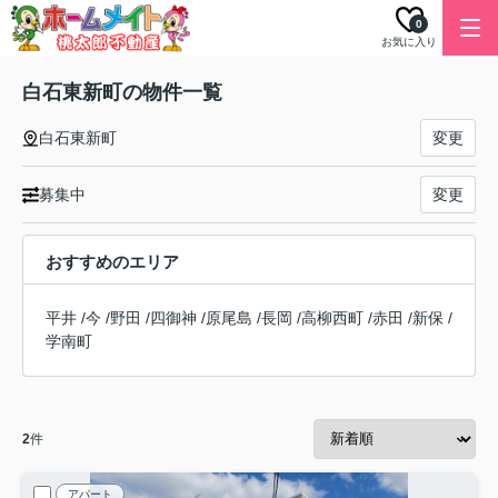
0
お気に入り
白石東新町の物件一覧
白石東新町
変更
募集中
変更
おすすめのエリア
平井
/
今
/
野田
/
四御神
/
原尾島
/
長岡
/
高柳西町
/
赤田
/
新保
/
学南町
2
件
アパート