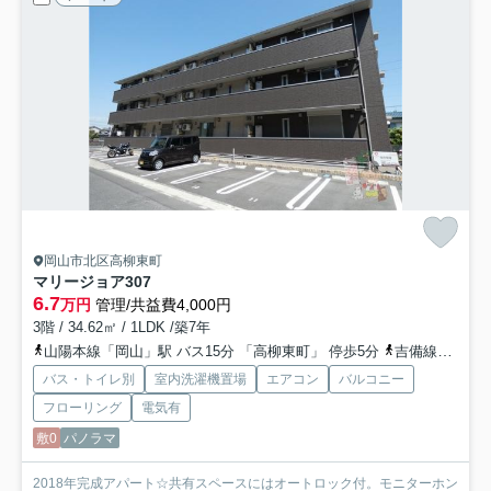
岡山市北区高柳東町
マリージョア
307
6.7
万円
管理/共益費4,000円
3階 / 34.62㎡ / 1LDK /築7年
山陽本線「岡山」駅 バス15分 「高柳東町」 停歩5分
吉備線「備前三門」駅 徒歩13分
バス・トイレ別
室内洗濯機置場
エアコン
バルコニー
フローリング
電気有
敷0
パノラマ
2018年完成アパート☆共有スペースにはオートロック付。モニターホン