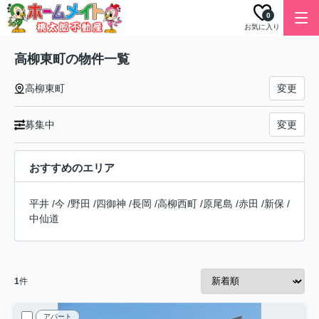
0
お気に入り
高柳東町の物件一覧
高柳東町
変更
募集中
変更
おすすめのエリア
平井
/
今
/
野田
/
四御神
/
長岡
/
高柳西町
/
原尾島
/
赤田
/
新保
/
中仙道
1
件
アパート