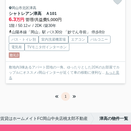
岡山市北区津高
シャトレアン津高 Ａ
101
6.3
万円
管理/共益費5,000円
1階 / 50.12㎡ / 2DK /築30年
山陽本線「岡山」駅 バス30分 「妙でん寺前」 停歩8分
バス・トイレ別
室内洗濯機置場
エアコン
バルコニー
電気有
TVモニタ付インターホン
敷礼0
敷地内3棟あるアパート団地の一角。ゆったりとした2DKのお部屋でカ
ップルにオススメ♪岡山インターが近くて車の移動に便利な...
もっと見
る
1
賃貸はホームメイトFC岡山中央店桃太郎不動産
津高の物件一覧