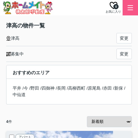
0
お気に入り
津高の物件一覧
津高
変更
募集中
変更
おすすめのエリア
平井
/
今
/
野田
/
四御神
/
長岡
/
高柳西町
/
原尾島
/
赤田
/
新保
/
中仙道
4
件
アパート