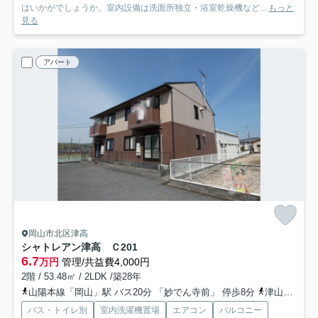
はいかがでしょうか。室内設備は洗面所独立・浴室乾燥機など...
もっと
見る
アパート
岡山市北区津高
シャトレアン津高 Ｃ
201
6.7
万円
管理/共益費4,000円
2階 / 53.48㎡ / 2LDK /築28年
山陽本線「岡山」駅 バス20分 「妙でん寺前」 停歩8分
津山線「法界院」駅 徒歩51分
バス・トイレ別
室内洗濯機置場
エアコン
バルコニー