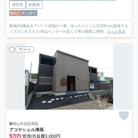
電気有
駐輪場
敷礼0
即入居可
敷地内3棟あるアパート団地の一角。ゆったりとした2LDKのお部屋でカ
ップルにオススメ♪岡山インターが近くて車の移動に便利...
もっと見る
アパート
岡山市北区津高
アコヤシェル津高
5
万円
管理/共益費3,000円