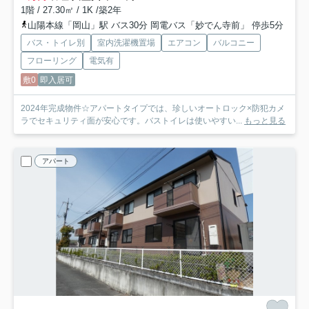
1階 / 27.30㎡ / 1K /築2年
山陽本線「岡山」駅 バス30分 岡電バス「妙でん寺前」 停歩5分
バス・トイレ別
室内洗濯機置場
エアコン
バルコニー
フローリング
電気有
敷0
即入居可
2024年完成物件☆アパートタイプでは、珍しいオートロック×防犯カメ
ラでセキュリティ面が安心です。バストイレは使いやすい...
もっと見る
アパート