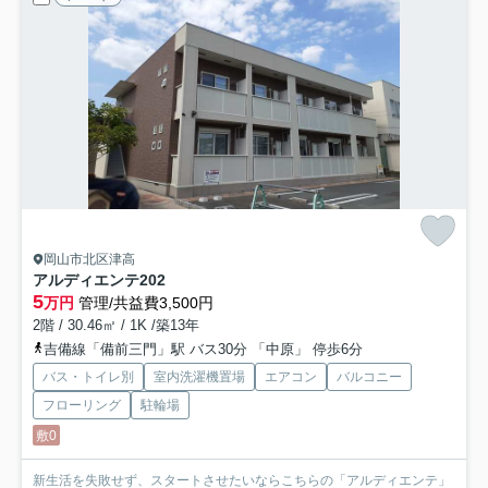
岡山市北区津高
アルディエンテ
202
5
万円
管理/共益費3,500円
2階 / 30.46㎡ / 1K /築13年
吉備線「備前三門」駅 バス30分 「中原」 停歩6分
バス・トイレ別
室内洗濯機置場
エアコン
バルコニー
フローリング
駐輪場
敷0
新生活を失敗せず、スタートさせたいならこちらの「アルディエンテ」