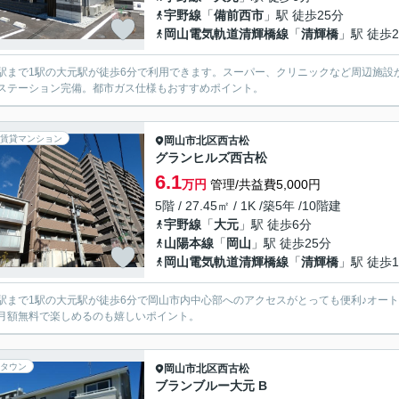
宇野線
「
備前西市
」駅 徒歩25分
岡山電気軌道清輝橋線
「
清輝橋
」駅 徒歩2
駅まで1駅の大元駅が徒歩6分で利用できます。スーパー、クリニックなど周辺施設
ステーション完備。都市ガス仕様もおすすめポイント。
賃貸マンション
岡山市北区
西古松
グランヒルズ西古松
6.1
万円
管理/共益費5,000円
5階 / 27.45㎡ / 1K /築5年 /10階建
宇野線
「
大元
」駅 徒歩6分
山陽本線
「
岡山
」駅 徒歩25分
岡山電気軌道清輝橋線
「
清輝橋
」駅 徒歩1
駅まで1駅の大元駅が徒歩6分で岡山市内中心部へのアクセスがとっても便利♪オー
月額無料で楽しめるのも嬉しいポイント。
タウン
岡山市北区
西古松
ブランブルー大元 B