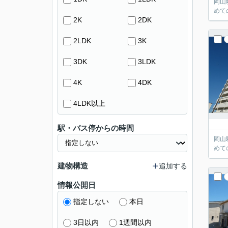
岡山
めて
2K
2DK
2LDK
3K
3DK
3LDK
4K
4DK
4LDK以上
駅・バス停からの時間
岡山
めて
建物構造
追加する
情報公開日
指定しない
本日
3日以内
1週間以内