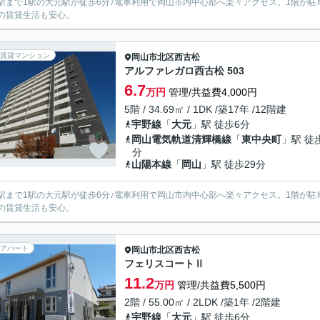
駅まで1駅の大元駅が徒歩6分♪電車利用で岡山市内中心部へ楽々アクセス。1階が
の賃貸生活も安心。
賃貸マンション
岡山市北区
西古松
アルファレガロ西古松 503
6.7
万円
管理/共益費4,000円
5階 / 34.69㎡ / 1DK /築17年 /12階建
宇野線
「
大元
」駅 徒歩6分
岡山電気軌道清輝橋線
「
東中央町
」駅 徒
分
山陽本線
「
岡山
」駅 徒歩29分
駅まで1駅の大元駅が徒歩6分♪電車利用で岡山市内中心部へ楽々アクセス。1階が
の賃貸生活も安心。
アパート
岡山市北区
西古松
フェリスコートⅡ
11.2
万円
管理/共益費5,500円
2階 / 55.00㎡ / 2LDK /築1年 /2階建
宇野線
「
大元
」駅 徒歩6分