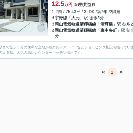
12.5
万円
管理/共益費-
1-2階 / 75.43㎡ / 3LDK /築7年 /2階建
宇野線
「
大元
」駅 徒歩5分
岡山電気軌道清輝橋線
「
清輝橋
」駅 徒歩2
岡山電気軌道清輝橋線
「
東中央町
」駅 徒
分
駅まで徒歩５分の便利な立地が魅力的☆スーパーなどショッピング施設も揃っていま
の１５帖。人気の高いカウンターキッチン採用です。
1