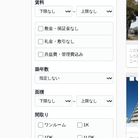
賃料
～
敷金・保証金なし
礼金・敷引なし
こだ
共益費・管理費込み
した
ニー
築年数
面積
～
間取り
ワンルーム
1K
1DK
1LDK