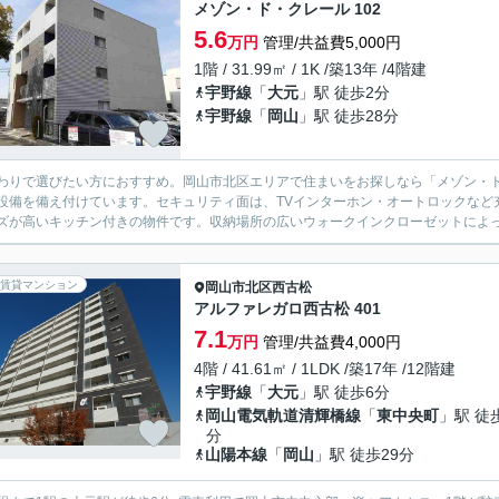
メゾン・ド・クレール 102
5.6
万円
管理/共益費5,000円
1階 / 31.99㎡ / 1K /築13年 /4階建
宇野線
「
大元
」駅 徒歩2分
宇野線
「
岡山
」駅 徒歩28分
わりで選びたい方におすすめ。岡山市北区エリアで住まいをお探しなら「メゾン・
設備を備え付けています。セキュリティ面は、TVインターホン・オートロックなど
ズが高いキッチン付きの物件です。収納場所の広いウォークインクローゼットによって
賃貸マンション
岡山市北区
西古松
アルファレガロ西古松 401
7.1
万円
管理/共益費4,000円
4階 / 41.61㎡ / 1LDK /築17年 /12階建
宇野線
「
大元
」駅 徒歩6分
岡山電気軌道清輝橋線
「
東中央町
」駅 徒
分
山陽本線
「
岡山
」駅 徒歩29分