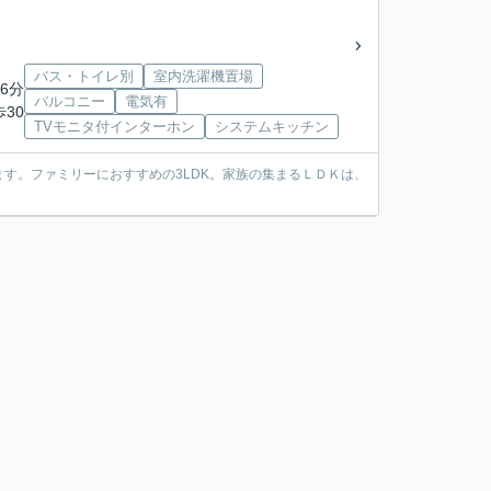
バス・トイレ別
室内洗濯機置場
6分
バルコニー
電気有
歩30
TVモニタ付インターホン
システムキッチン
す。ファミリーにおすすめの3LDK。家族の集まるＬＤＫは、