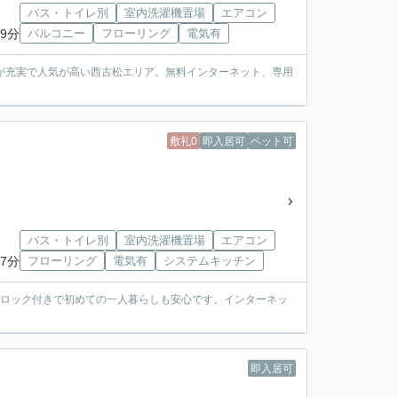
バス・トイレ別
室内洗濯機置場
エアコン
9分
バルコニー
フローリング
電気有
が充実で人気が高い西古松エリア。無料インターネット、専用
敷礼0
即入居可
ペット可
バス・トイレ別
室内洗濯機置場
エアコン
7分
フローリング
電気有
システムキッチン
トロック付きで初めての一人暮らしも安心です。インターネッ
即入居可