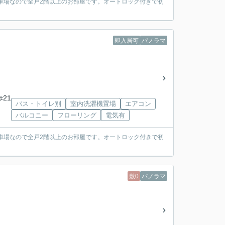
駐車場なので全戸2階以上のお部屋です。オートロック付きで初
即入居可
パノラマ
歩21
バス・トイレ別
室内洗濯機置場
エアコン
バルコニー
フローリング
電気有
駐車場なので全戸2階以上のお部屋です。オートロック付きで初
敷0
パノラマ