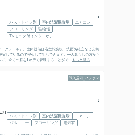
バス・トイレ別
室内洗濯機置場
エアコン
フローリング
駐輪場
TVモニタ付インターホン
ド・クレール」。室内設備は浴室乾燥機・洗面所独立など充実
充実しているので安心して生活できます。一人暮らしの方から
、全ての服を1か所で管理することがで...
もっと見る
即入居可
パノラマ
歩21
バス・トイレ別
室内洗濯機置場
エアコン
バルコニー
フローリング
電気有