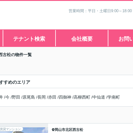
営業時間：平日・土曜日9:00～18:00
テナント検索
会社概要
お問
西古松の物件一覧
すすめのエリア
井
/
今
/
野田
/
原尾島
/
長岡
/
赤田
/
四御神
/
高柳西町
/
中仙道
/
学南町
賃貸マンション
岡山市北区
西古松