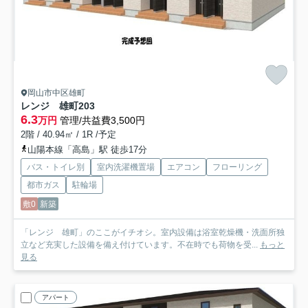
岡山市中区雄町
レンジ 雄町
203
6.3
万円
管理/共益費3,500円
2階 / 40.94㎡ / 1R /予定
山陽本線「高島」駅 徒歩17分
バス・トイレ別
室内洗濯機置場
エアコン
フローリング
都市ガス
駐輪場
敷0
新築
「レンジ 雄町」のここがイチオシ。室内設備は浴室乾燥機・洗面所独
立など充実した設備を備え付けています。不在時でも荷物を受...
もっと
見る
アパート