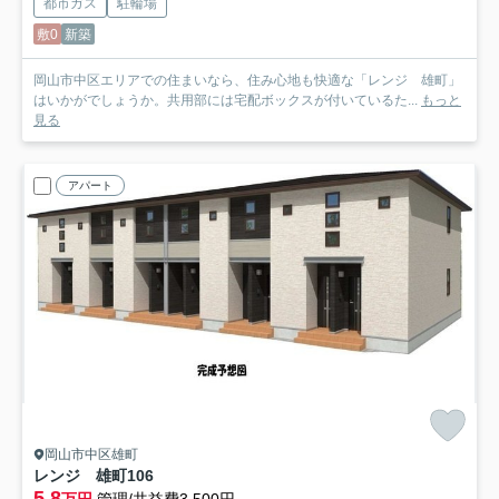
都市ガス
駐輪場
敷0
新築
岡山市中区エリアでの住まいなら、住み心地も快適な「レンジ 雄町」
はいかがでしょうか。共用部には宅配ボックスが付いているた...
もっと
見る
アパート
岡山市中区雄町
レンジ 雄町
106
5.8