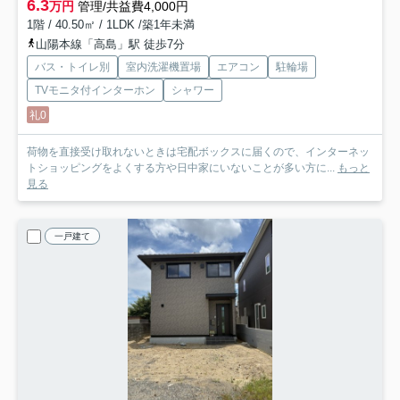
6.3
万円
管理/共益費4,000円
1階 / 40.50㎡ / 1LDK /築1年未満
山陽本線「高島」駅 徒歩7分
バス・トイレ別
室内洗濯機置場
エアコン
駐輪場
TVモニタ付インターホン
シャワー
礼0
荷物を直接受け取れないときは宅配ボックスに届くので、インターネッ
トショッピングをよくする方や日中家にいないことが多い方に...
もっと
見る
一戸建て