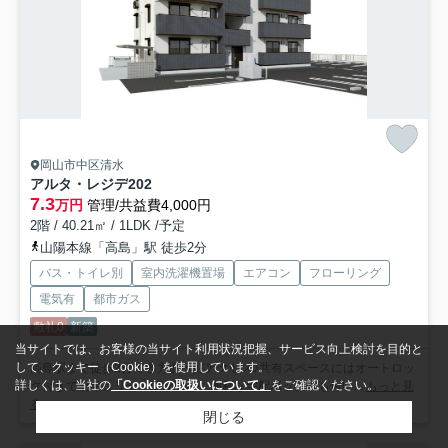
岡山市中区清水
アルタ・レジデ
202
7.3
万円
管理/共益費4,000円
2階 / 40.21㎡ / 1LDK /予定
山陽本線「高島」駅 徒歩2分
バス・トイレ別
室内洗濯機置場
エアコン
フローリング
電気有
都市ガス
敷礼0
新築
当サイトでは、お客様の当サイト利用状況把握、サービス向上検討を目的と
して、クッキー（Cookie）を使用しています。
高島駅まで徒歩2分で各方面へ好アクセス♪共有スペースにはオートロッ
詳しくは、当社の
「Cookieの取扱いについて」
をご確認ください。
ク付きでセキュリティ面が安心。便利な宅配ボックスも付い...
もっと見
る
閉じる