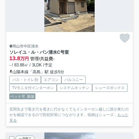
岡山市中区清水
ソレイユ・ル・バン清水
C号室
13.8
万円
管理/共益費-
- / 83.88㎡ / 3LDK /予定
山陽本線「高島」駅 徒歩5分
バス・トイレ別
エアコン
バルコニー
TVモニタ付インターホン
システムキッチン
シューズボックス
ペット可
新築
玄関先まで覗き穴を覗きに行かなくてもインターホン越しに誰が来たの
かを確認できるので防犯対策につながります。収納はシューズ...
もっと
見る
一戸建て