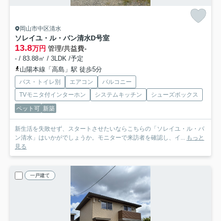
岡山市中区清水
ソレイユ・ル・バン清水
D号室
13.8
万円
管理/共益費-
- / 83.88㎡ / 3LDK /予定
山陽本線「高島」駅 徒歩5分
バス・トイレ別
エアコン
バルコニー
TVモニタ付インターホン
システムキッチン
シューズボックス
ペット可
新築
新生活を失敗せず、スタートさせたいならこちらの「ソレイユ・ル・バ
ン清水」はいかがでしょうか。モニターで来訪者を確認し、イ...
もっと
見る
一戸建て