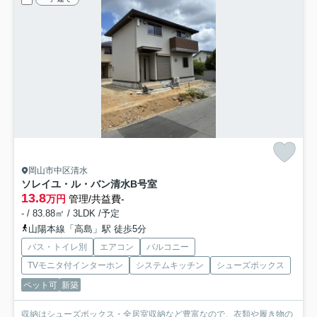
岡山市中区清水
ソレイユ・ル・バン清水
B号室
13.8
万円
管理/共益費-
- / 83.88㎡ / 3LDK /予定
山陽本線「高島」駅 徒歩5分
バス・トイレ別
エアコン
バルコニー
TVモニタ付インターホン
システムキッチン
シューズボックス
ペット可
新築
収納はシューズボックス・全居室収納など豊富なので、衣類や履き物の