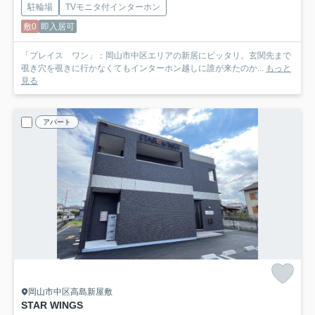
駐輪場
TVモニタ付インターホン
敷0
即入居可
「プレイス ワン」：岡山市中区エリアの新居にピッタリ。玄関先まで
覗き穴を覗きに行かなくてもインターホン越しに誰が来たのか...
もっと
見る
アパート
岡山市中区高島新屋敷
STAR WINGS