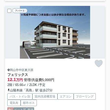
アパート
岡山市中区東川原
フェリックス
12.1
万円
管理/共益費5,000円
2階 / 65.66㎡ / 2LDK /予定
山陽本線「高島」駅 徒歩27分
バス・トイレ別
室内洗濯機置場
エアコン
フローリング
電気有
都市ガス
敷0
ペット可
新築