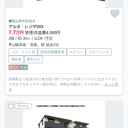
岡山市中区清水
アルタ・レジデ
203
7.7
万円
管理/共益費4,000円
2階 / 45.34㎡ / 1LDK /予定
山陽本線「高島」駅 徒歩2分
バス・トイレ別
室内洗濯機置場
エアコン
フローリング
電気有
都市ガス
敷礼0
新築
高島駅まで徒歩2分で各方面へ好アクセス♪共有スペースにはオートロッ
ク付きでセキュリティ面が安心。便利な宅配ボックスも付い...
もっと見
る
アパート