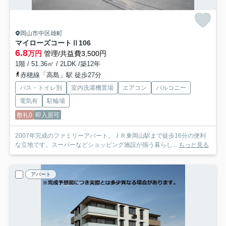
岡山市中区雄町
マイローズコートⅡ
106
6.8
万円
管理/共益費3,500円
1階 / 51.36㎡ / 2LDK /築12年
赤穂線「高島」駅 徒歩27分
バス・トイレ別
室内洗濯機置場
エアコン
バルコニー
電気有
駐輪場
敷礼0
即入居可
2007年完成のファミリーアパート。ＪＲ東岡山駅まで徒歩16分の便利
な立地です。スーパーなどショッピング施設が揃う暮らし...
もっと見る
アパート