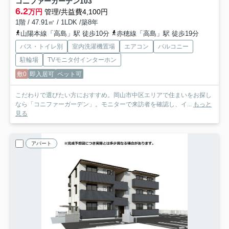
コニファーガーデン
103
6.2
万円
管理/共益費4,100円
1階 / 47.91㎡ / 1LDK /築8年
山陽本線「高島」駅 徒歩10分
赤穂線「高島」駅 徒歩19分
バス・トイレ別
室内洗濯機置場
エアコン
バルコニー
駐輪場
TVモニタ付インターホン
敷0
即入居可
ペット可
こだわりで選びたい方におすすめ。岡山市中区エリアで住まいをお探し
なら「コニファーガーデン」。モニターで来訪者を確認し、イ...
もっと
見る
アパート