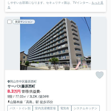
しやすいお部屋になります。セキュリティ面は、TVインター...
もっと見
る
賃貸マンション
岡山市中区藤原西町
サーパス藤原西町
8.3
万円
管理/共益費-
9階 / 77.03㎡ / 3LDK /築34年
山陽本線「高島」駅 徒歩15分
バス・トイレ別
室内洗濯機置場
電気有
システムキッチン