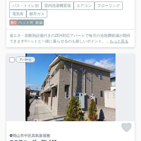
バス・トイレ別
室内洗濯機置場
エアコン
フローリング
電気有
都市ガス
敷0
ペット可
新築
省エネ・高断熱設備付きのZEH対応アパートで毎月の光熱費軽減が期待
できます!!ペットと一緒に暮らせるのも嬉しいポイント。...
もっと見る
アパート
岡山市中区高島新屋敷