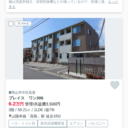
備は洗面所独立・浴室乾燥機などが揃っているので、快適に過...
もっと
見る
アパート
岡山市中区高屋
プレイス ワン
306
6.2
万円
管理/共益費3,500円
3階 / 59.21㎡ / 1LDK /築7年
山陽本線「高島」駅 徒歩18分
バス・トイレ別
室内洗濯機置場
エアコン
バルコニー