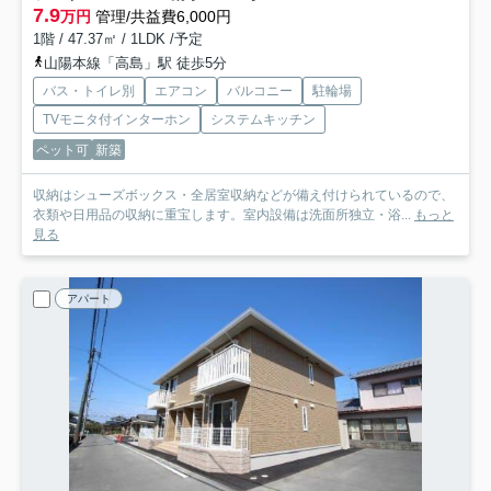
7.9
万円
管理/共益費6,000円
1階 / 47.37㎡ / 1LDK /予定
山陽本線「高島」駅 徒歩5分
バス・トイレ別
エアコン
バルコニー
駐輪場
TVモニタ付インターホン
システムキッチン
ペット可
新築
収納はシューズボックス・全居室収納などが備え付けられているので、
衣類や日用品の収納に重宝します。室内設備は洗面所独立・浴...
もっと
見る
アパート