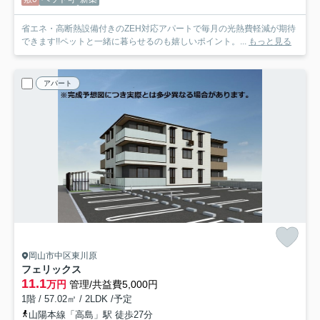
省エネ・高断熱設備付きのZEH対応アパートで毎月の光熱費軽減が期待
できます!!ペットと一緒に暮らせるのも嬉しいポイント。...
もっと見る
アパート
岡山市中区東川原
フェリックス
11.1
万円
管理/共益費5,000円
1階 / 57.02㎡ / 2LDK /予定
山陽本線「高島」駅 徒歩27分