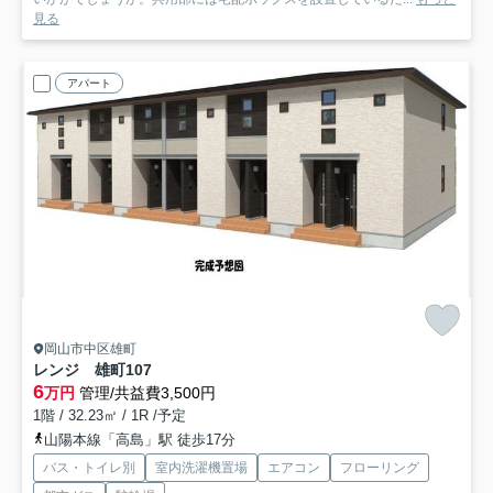
見る
アパート
岡山市中区雄町
レンジ 雄町
107
6
万円
管理/共益費3,500円
1階 / 32.23㎡ / 1R /予定
山陽本線「高島」駅 徒歩17分
バス・トイレ別
室内洗濯機置場
エアコン
フローリング