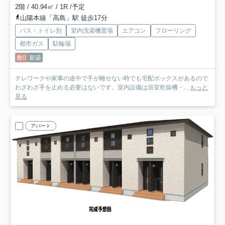
2階 / 40.94㎡ / 1R /予定
山陽本線「高島」駅 徒歩17分
バス・トイレ別
室内洗濯機置場
エアコン
フローリング
都市ガス
駐輪場
敷0
新築
テレワークや家事の途中で手が離せない時でも宅配ボックスがあるので
わざわざ手を止める必要はないです。室内設備は浴室乾燥機・...
もっと
見る
アパート