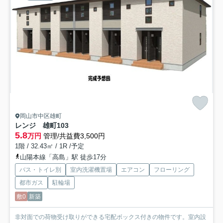
岡山市中区雄町
レンジ 雄町
103
5.8
万円
管理/共益費3,500円
1階 / 32.43㎡ / 1R /予定
山陽本線「高島」駅 徒歩17分
バス・トイレ別
室内洗濯機置場
エアコン
フローリング
都市ガス
駐輪場
敷0
新築
非対面での荷物受け取りができる宅配ボックス付きの物件です。室内設