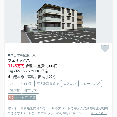
岡山市中区東川原
フェリックス
11.8
万円
管理/共益費5,000円
1階 / 65.15㎡ / 2LDK /予定
山陽本線「高島」駅 徒歩27分
バス・トイレ別
室内洗濯機置場
エアコン
フローリング
電気有
都市ガス
敷0
ペット可
新築
省エネ・高断熱設備付きのZEH対応アパートで毎月の光熱費軽減が期待
できます!!ペットと一緒に暮らせるのも嬉しいポイント。...
もっと見る