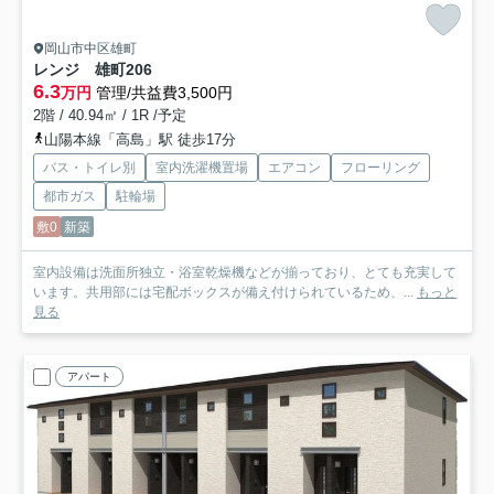
岡山市中区雄町
レンジ 雄町
206
6.3
万円
管理/共益費3,500円
2階 / 40.94㎡ / 1R /予定
山陽本線「高島」駅 徒歩17分
バス・トイレ別
室内洗濯機置場
エアコン
フローリング
都市ガス
駐輪場
敷0
新築
室内設備は洗面所独立・浴室乾燥機などが揃っており、とても充実して
います。共用部には宅配ボックスが備え付けられているため、...
もっと
見る
アパート