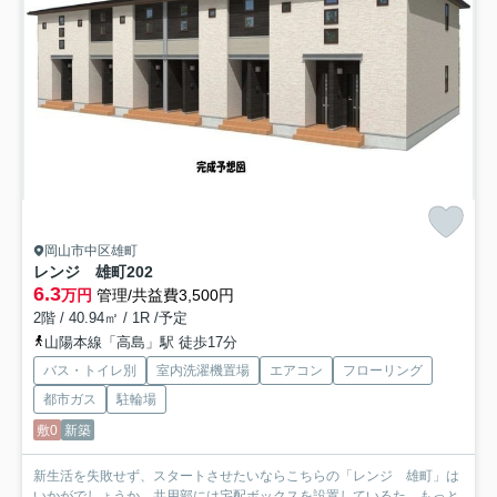
岡山市中区雄町
レンジ 雄町
202
6.3
万円
管理/共益費3,500円
2階 / 40.94㎡ / 1R /予定
山陽本線「高島」駅 徒歩17分
バス・トイレ別
室内洗濯機置場
エアコン
フローリング
都市ガス
駐輪場
敷0
新築
新生活を失敗せず、スタートさせたいならこちらの「レンジ 雄町」は
いかがでしょうか。共用部には宅配ボックスを設置しているた...
もっと