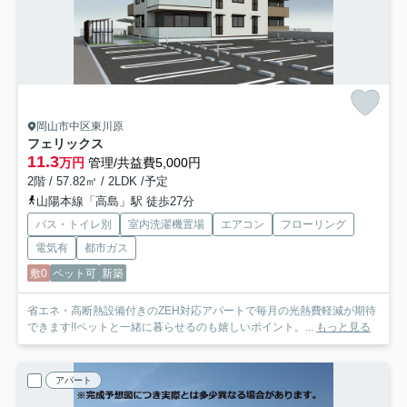
岡山市中区東川原
フェリックス
11.3
万円
管理/共益費5,000円
2階 / 57.82㎡ / 2LDK /予定
山陽本線「高島」駅 徒歩27分
バス・トイレ別
室内洗濯機置場
エアコン
フローリング
電気有
都市ガス
敷0
ペット可
新築
省エネ・高断熱設備付きのZEH対応アパートで毎月の光熱費軽減が期待
できます!!ペットと一緒に暮らせるのも嬉しいポイント。...
もっと見る
アパート