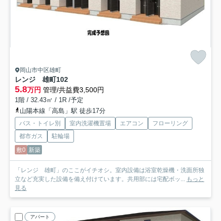
岡山市中区雄町
レンジ 雄町
102
5.8
万円
管理/共益費3,500円
1階 / 32.43㎡ / 1R /予定
山陽本線「高島」駅 徒歩17分
バス・トイレ別
室内洗濯機置場
エアコン
フローリング
都市ガス
駐輪場
敷0
新築
「レンジ 雄町」のここがイチオシ。室内設備は浴室乾燥機・洗面所独
立など充実した設備を備え付けています。共用部には宅配ボッ...
もっと
見る
アパート