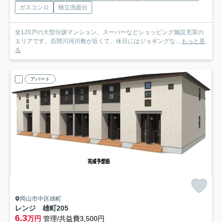
ガスコンロ
独立洗面台
全120戸の大型分譲マンション。スーパーなどショッピング施設充実の
エリアです。百間川河川敷が近くて、休日にはジョギングな...
もっと見
る
アパート
岡山市中区雄町
レンジ 雄町
205
6.3
万円
管理/共益費3,500円