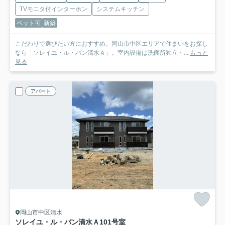
TVモニタ付インターホン
システムキッチン
ペット可
新築
こだわりで選びたい方におすすめ。岡山市中区エリアで住まいをお探し
なら「ソレイユ・ル・バン清水Ａ」。室内設備は洗面所独立・...
もっと
見る
アパート
岡山市中区清水
ソレイユ・ル・バン清水Ａ
101号室