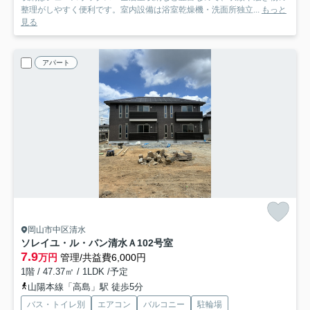
整理がしやすく便利です。室内設備は浴室乾燥機・洗面所独立...
もっと
見る
アパート
岡山市中区清水
ソレイユ・ル・バン清水Ａ
102号室
7.9
万円
管理/共益費6,000円
1階 / 47.37㎡ / 1LDK /予定
山陽本線「高島」駅 徒歩5分
バス・トイレ別
エアコン
バルコニー
駐輪場