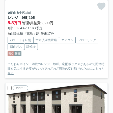
岡山市中区雄町
レンジ 雄町
105
5.8
万円
管理/共益費3,500円
1階 / 32.43㎡ / 1R /予定
山陽本線「高島」駅 徒歩17分
バス・トイレ別
室内洗濯機置場
エアコン
フローリング
都市ガス
駐輪場
敷0
新築
こだわりポイント満載のレンジ 雄町。宅配ボックスがあるので配達時
間を気にする必要がないのでわざわざ荷物の受け取りのために...
もっと
見る
アパート