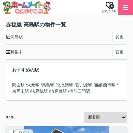
0
お気に入り
赤穂線 高島駅の物件一覧
高島駅
変更
募集中
変更
おすすめの駅
岡山駅
/
大元駅
/
高島駅
/
北長瀬駅
/
西川原駅
/
備前西市駅
/
東岡山駅
/
法界院駅
/
清輝橋駅
/
備前三門駅
97
件
アパート