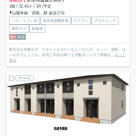
万円
管理/共益費3,500円
1階 / 32.43㎡ / 1R /予定
山陽本線「高島」駅 徒歩17分
バス・トイレ別
室内洗濯機置場
エアコン
フローリング
都市ガス
駐輪場
敷0
新築
新生活を失敗せず、スタートさせたいならこちらの「レンジ 雄町」は
いかがでしょうか。自宅に不在の時でも宅配ボックスで荷物を...
もっと
見る
アパート