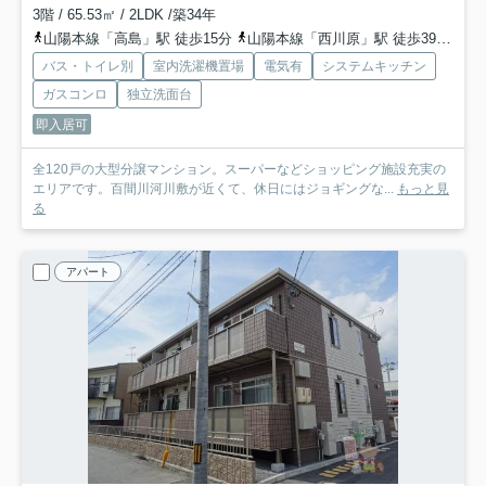
3階 / 65.53㎡ / 2LDK /築34年
山陽本線「高島」駅 徒歩15分
山陽本線「西川原」駅 徒歩39分
山
バス・トイレ別
室内洗濯機置場
電気有
システムキッチン
ガスコンロ
独立洗面台
即入居可
全120戸の大型分譲マンション。スーパーなどショッピング施設充実の
エリアです。百間川河川敷が近くて、休日にはジョギングな...
もっと見
る
アパート