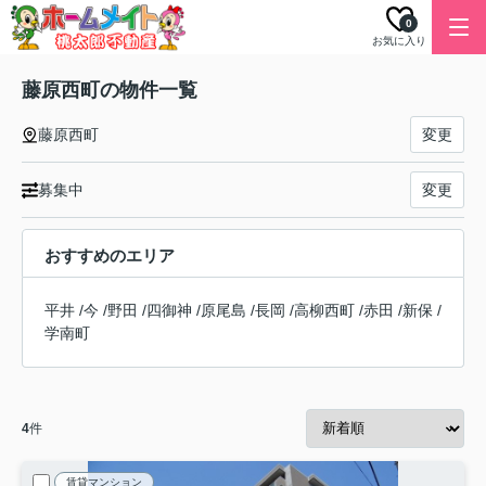
0
お気に入り
藤原西町の物件一覧
藤原西町
変更
募集中
変更
おすすめのエリア
平井
/
今
/
野田
/
四御神
/
原尾島
/
長岡
/
高柳西町
/
赤田
/
新保
/
学南町
4
件
賃貸マンション