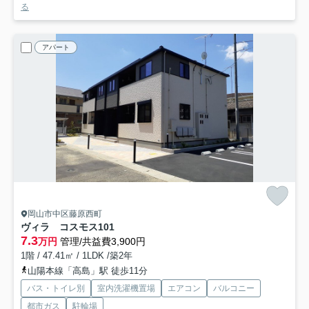
る
アパート
岡山市中区藤原西町
ヴィラ コスモス
101
7.3
万円
管理/共益費3,900円
1階 / 47.41㎡ / 1LDK /築2年
山陽本線「高島」駅 徒歩11分
バス・トイレ別
室内洗濯機置場
エアコン
バルコニー
都市ガス
駐輪場