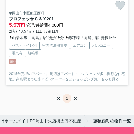
岡山市中区藤原西町
プロフェッサＳ＆Ｙ
201
5.9
万円
管理/共益費4,000円
2階 / 40.57㎡ / 1LDK /築11年
山陽本線「高島」駅 徒歩15分
赤穂線「高島」駅 徒歩15分
バス・トイレ別
室内洗濯機置場
エアコン
バルコニー
電気有
駐輪場
敷0
2015年完成のアパート。周辺はアパート・マンションが多い閑静な住宅
地。高島駅まで徒歩15分♪スーパーなどショッピング施...
もっと見る
1
はホームメイトFC岡山中央店桃太郎不動産
藤原西町の物件一覧