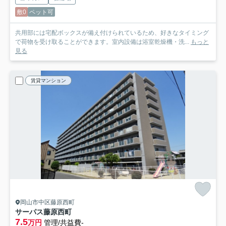
敷0
ペット可
共用部には宅配ボックスが備え付けられているため、好きなタイミング
で荷物を受け取ることができます。室内設備は浴室乾燥機・洗...
もっと
見る
賃貸マンション
岡山市中区藤原西町
サーパス藤原西町
7.5
万円
管理/共益費-