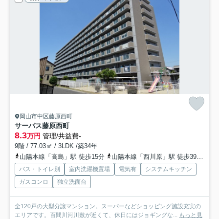
岡山市中区藤原西町
サーパス藤原西町
8.3
万円
管理/共益費-
9階 / 77.03㎡ / 3LDK /築34年
山陽本線「高島」駅 徒歩15分
山陽本線「西川原」駅 徒歩39分
山
バス・トイレ別
室内洗濯機置場
電気有
システムキッチン
ガスコンロ
独立洗面台
全120戸の大型分譲マンション。スーパーなどショッピング施設充実の
エリアです。百間川河川敷が近くて、休日にはジョギングな...
もっと見