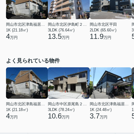
岡山市北区津島福居１丁目
岡山市北区伊島町２丁目
岡山市北区平田
1K (21.18㎡)
3LDK (76.64㎡)
2LDK (65.60㎡)
3
4
13.5
11.9
万円
万円
万円
よく見られている物件
岡山市北区津島福居１丁目
岡山市中区原尾島２丁目
岡山市北区津島福居１丁目
1K (21.18㎡)
3LDK (78.24㎡)
1K (24.48㎡)
1
4
10.6
3.7
万円
万円
万円