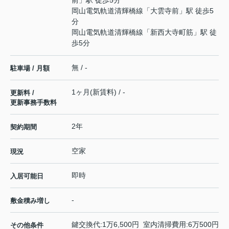
前
」駅 徒歩5分
岡山電気軌道清輝橋線
「
大雲寺前
」駅 徒歩5
分
岡山電気軌道清輝橋線
「
新西大寺町筋
」駅 徒
歩5分
無 / -
駐車場 / 月額
1ヶ月(新賃料) / -
更新料 /
更新事務手数料
2年
契約期間
空家
現況
即時
入居可能日
-
敷金積み増し
鍵交換代:1万6,500円 室内清掃費用:6万500円
その他条件