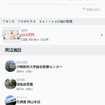
情報の見方
ＴＷＩＮ ＴＯＷＥＲＳ Ｓｅｌｉｎａの他の部屋
1103
13.5万円
11階 / 60.06㎡ / 2LDK
周辺施設
総合病院
川崎医科大学総合医療センター
334ｍ（5分）
保育園
深柢保育園
427ｍ（6分）
デパート
天満屋 岡山本店