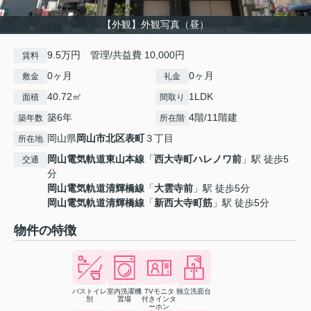
【外観】外観写真（昼）
9.5万円 管理/共益費 10,000円
賃料
0ヶ月
0ヶ月
敷金
礼金
40.72㎡
1LDK
面積
間取り
築6年
4階/11階建
築年数
所在階
岡山県
岡山市北区
表町
３丁目
所在地
岡山電気軌道東山本線
「
西大寺町ハレノワ前
」駅 徒歩5
交通
分
岡山電気軌道清輝橋線
「
大雲寺前
」駅 徒歩5分
岡山電気軌道清輝橋線
「
新西大寺町筋
」駅 徒歩5分
物件の特徴
バストイレ
室内洗濯機
TVモニタ
独立洗面台
別
置場
付きインタ
ーホン