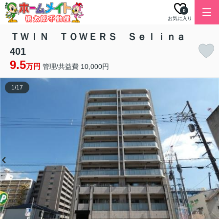
0
お気に入り
ＴＷＩＮ ＴＯＷＥＲＳ Ｓｅｌｉｎａ
401
9.5
万円
管理/共益費 10,000円
1
/
17