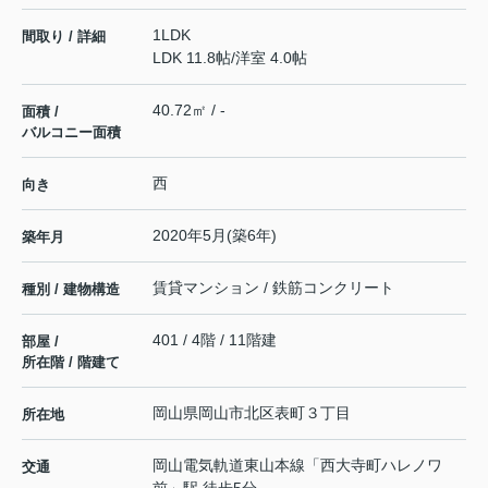
1LDK
間取り / 詳細
LDK 11.8帖
/
洋室 4.0帖
40.72㎡ / -
面積 /
バルコニー面積
西
向き
2020年5月(築6年)
築年月
賃貸マンション / 鉄筋コンクリート
種別 / 建物構造
401 / 4階 / 11階建
部屋 /
所在階 / 階建て
岡山県
岡山市北区
表町
３丁目
所在地
岡山電気軌道東山本線
「
西大寺町ハレノワ
交通