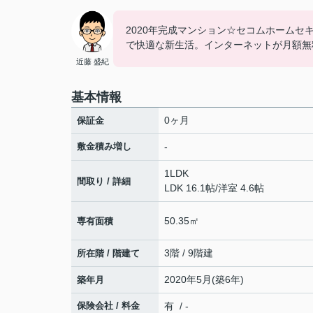
2020年完成マンション☆セコムホームセ
で快適な新生活。インターネットが月額無
近藤 盛紀
基本情報
0ヶ月
保証金
敷金積み増し
-
1LDK
間取り / 詳細
LDK 16.1帖
/
洋室 4.6帖
50.35㎡
専有面積
3階 / 9階建
所在階 / 階建て
2020年5月(築6年)
築年月
保険会社 / 料金
有 / -