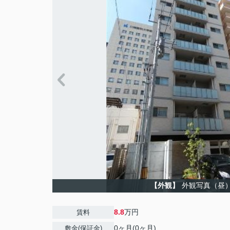
【外観】
外観写真（昼
8.8
万円
賃料
0ヶ月(0ヶ月)
敷金(保証金)