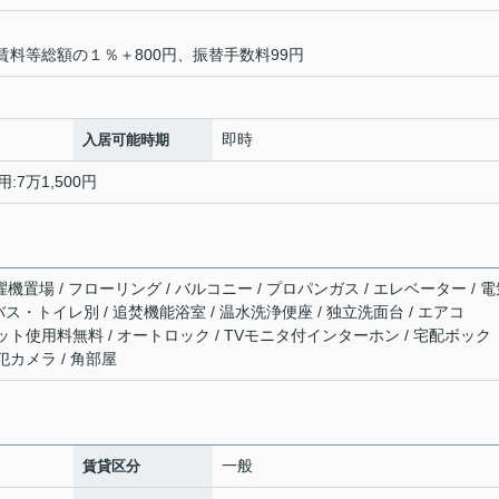
賃料等総額の１％＋800円、振替手数料99円
即時
入居可能時期
:7万1,500円
濯機置場 / フローリング / バルコニー / プロパンガス / エレベーター / 
 バス・トイレ別 / 追焚機能浴室 / 温水洗浄便座 / 独立洗面台 / エアコ
/ ネット使用料無料 / オートロック / TVモニタ付インターホン / 宅配ボック
犯カメラ / 角部屋
一般
賃貸区分