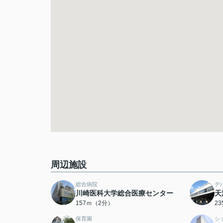
周辺施設
総合病院
デ
川崎医科大学総合医療センター
天
157ｍ（2分）
2
保育園
シ