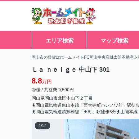
エリア検索
マップ検索
岡山市の賃貸はホームメイトFC岡山中央店桃太郎不動産
Ｌａ ｎｅｉｇｅ 中山下 301
8.8
万円
管理 / 共益費 9,500円
岡山県
岡山市北区
中山下
２丁目
岡山電気軌道東山本線「西大寺町ハレノワ前」駅徒歩
岡山電気軌道清輝橋線「田町」駅徒歩5分
山陽本線
1
/
17