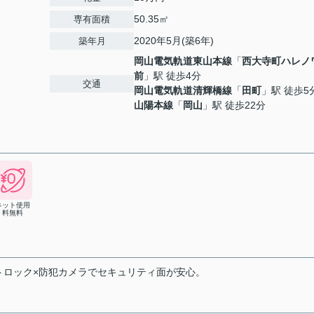
50.35㎡
専有面積
2020年5月(築6年)
築年月
岡山電気軌道東山本線
「
西大寺町ハレノ
前
」駅 徒歩4分
交通
岡山電気軌道清輝橋線
「
田町
」駅 徒歩5
山陽本線
「
岡山
」駅 徒歩22分
ネット使用
料無料
ートロック×防犯カメラでセキュリティ面が安心。