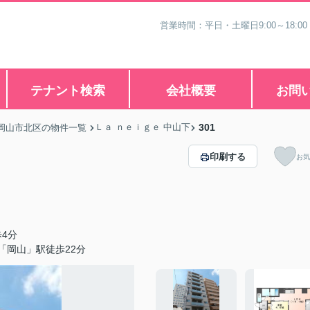
営業時間：平日・土曜日9:00～18:00
テナント検索
会社概要
お問
Ｌａ ｎｅｉｇｅ 中山下
301
岡山市北区の物件一覧
印刷する
お気
4分
「岡山」駅徒歩22分