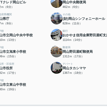
TTクレド岡山ビル
岡山中央郵便局
52ｍ（6分）
462ｍ（6分）
道府県機関
その他
山県庁
(財)岡山シンフォニーホール
17ｍ（9分）
828ｍ（11分）
学校
銀行
山市立岡山中央中学校
おかやま信用金庫野田屋町支
010ｍ（13分）
1114ｍ（14分）
学校
郵便局
山市立旭東小学校
岡山野田屋町郵便局
199ｍ（15分）
1312ｍ（17分）
役所・区役所
デパート
山市役所
岡山タカシマヤ
332ｍ（17分）
1367ｍ（18分）
学校
山市立東山中学校
480ｍ（19分）