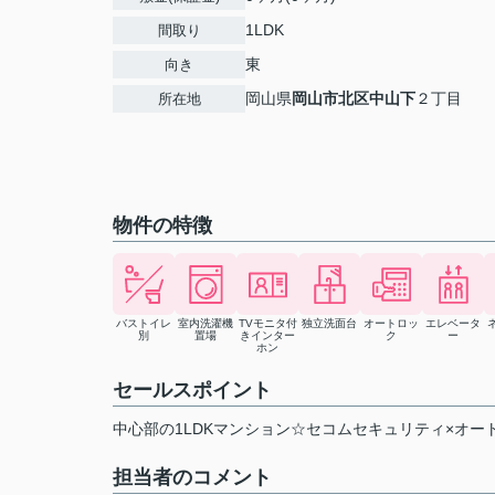
1LDK
間取り
東
向き
岡山県
岡山市北区
中山下
２丁目
所在地
物件の特徴
バストイレ
室内洗濯機
TVモニタ付
独立洗面台
オートロッ
エレベータ
別
置場
きインター
ク
ー
ホン
セールスポイント
中心部の1LDKマンション☆セコムセキュリティ×オ
担当者のコメント