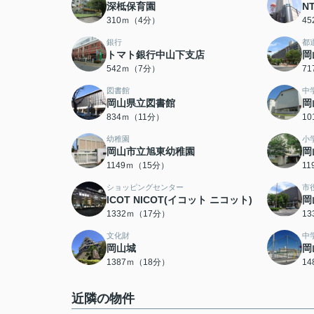
深柢保育園
N
310ｍ（4分）
4
銀行
都
トマト銀行中山下支店
岡
542ｍ（7分）
7
図書館
中
岡山県立図書館
岡
834ｍ（11分）
1
幼稚園
小
岡山市立旭東幼稚園
岡
1149ｍ（15分）
1
ショッピングセンター
市
ICOT NICOT(イコット ニコット)
岡
1332ｍ（17分）
1
文化財
中
岡山城
岡
1387ｍ（18分）
1
近隣の物件