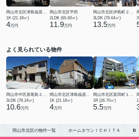
岡山市北区津島福居１丁目
岡山市北区平田
岡山市北区伊島町２丁目
1K (21.18㎡)
2LDK (65.60㎡)
3LDK (76.64㎡)
3
4
11.9
13.5
万円
万円
万円
よく見られている物件
岡山市中区原尾島２丁目
岡山市北区津島福居１丁目
岡山市北区富田町１丁目
3LDK (78.24㎡)
1K (21.18㎡)
1R (26.70㎡)
1
10.6
4
5.5
万円
万円
万円
岡山市北区の物件一覧
ホームタウンＩＣＨＩＴＡ
B