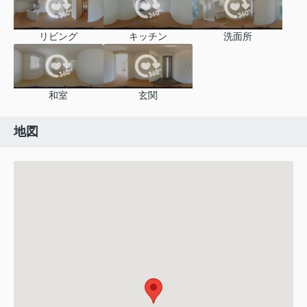
リビング
キッチン
洗面所
和室
玄関
地図