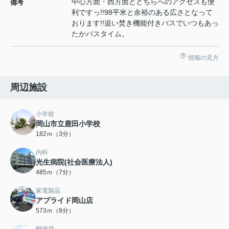
中心方面・西方面とどちらへのアクセスも便
備考
利ですっ!!98平米と余裕のある広さとなって
おります!!追い焚き機能付きバスでいつもあっ
たかバスタイム。
情報の見方
周辺施設
小学校
岡山市立鹿田小学校
182ｍ（3分）
内科
光生病院(社会医療法人)
485ｍ（7分）
家電製品
アプライド岡山店
573ｍ（8分）
郵便局