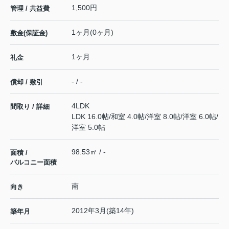
1,500円
管理 / 共益費
1ヶ月(0ヶ月)
敷金(保証金)
1ヶ月
礼金
- / -
償却 / 敷引
4LDK
間取り / 詳細
LDK 16.0帖
/
和室 4.0帖
/
洋室 8.0帖
/
洋室 6.0帖
/
洋室 5.0帖
98.53㎡ / -
面積 /
バルコニー面積
南
向き
2012年3月(築14年)
築年月