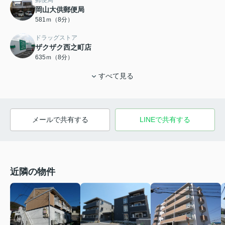
岡山大供郵便局
581ｍ（8分）
ドラッグストア
ザクザク西之町店
635ｍ（8分）
すべて見る
メールで共有する
LINEで共有する
近隣の物件