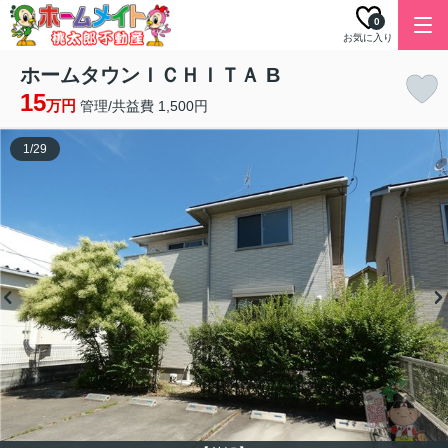
0
お気に入り
ホームタウンＩＣＨＩＴＡ B
15
万円
管理/共益費 1,500円
1
/
29