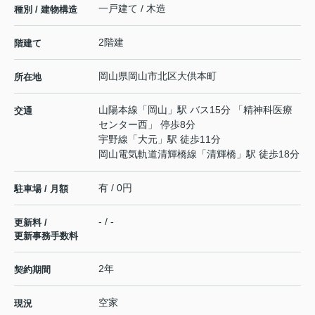
一戸建て / 木造
種別 / 建物構造
2階建
階建て
岡山県
岡山市北区
大供本町
所在地
山陽本線
「
岡山
」駅 バス15分 「精神科医療
交通
センター西」 停歩8分
宇野線
「
大元
」駅 徒歩11分
岡山電気軌道清輝橋線
「
清輝橋
」駅 徒歩18分
有 / 0円
駐車場 / 月額
- / -
更新料 /
更新事務手数料
2年
契約期間
空家
現況