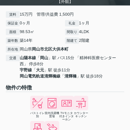
【外観】
15万円 管理/共益費 1,500円
賃料
0ヶ月
1ヶ月
保証金
礼金
98.53㎡
4LDK
面積
間取り
築14年
2階建
築年数
階建て
岡山県
岡山市北区
大供本町
所在地
山陽本線
「
岡山
」駅 バス15分 「精神科医療センター
交通
西」 停歩8分
宇野線
「
大元
」駅 徒歩11分
岡山電気軌道清輝橋線
「
清輝橋
」駅 徒歩18分
物件の特徴
バストイレ
室内洗濯機
TVモニタ
カウンター
別
置場
付きインタ
キッチン
ーホン