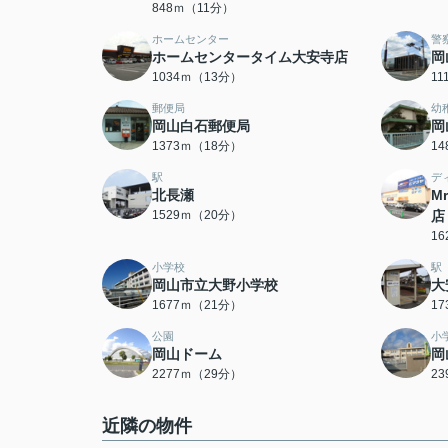
848ｍ（11分）
ホームセンター
警
ホームセンタータイム大安寺店
岡
1034ｍ（13分）
1
郵便局
幼
岡山白石郵便局
岡
1373ｍ（18分）
1
駅
デ
北長瀬
M
1529ｍ（20分）
店
1
小学校
駅
岡山市立大野小学校
大
1677ｍ（21分）
1
公園
小
岡山ドーム
岡
2277ｍ（29分）
2
近隣の物件