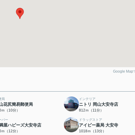
Google Ma
便局
インテリア
山花尻簡易郵便局
ニトリ 岡山大安寺店
40ｍ（10分）
812ｍ（11分）
ーパー
ドラッグストア
満屋ハピーズ大安寺店
アイビー薬局 大安寺
90ｍ（12分）
1018ｍ（13分）