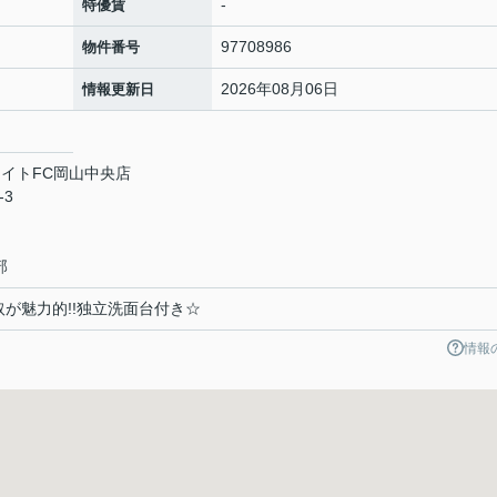
-
特優賃
97708986
物件番号
2026年08月06日
情報更新日
イトFC岡山中央店
-3
部
が魅力的!!独立洗面台付き☆
情報