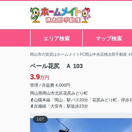
エリア検索
マップ検索
岡山市の賃貸はホームメイトFC岡山中央店桃太郎不動産
ベール花尻 Ａ 103
3.9
万円
管理 / 共益費 4,000円
岡山県
岡山市北区
花尻みどり町
山陽本線「岡山」駅バス20分「花尻みどり町」停歩3
吉備線「大安寺」駅徒歩23分
1
/
27