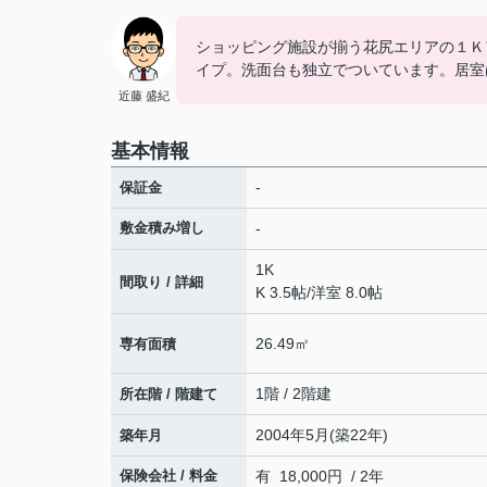
ショッピング施設が揃う花尻エリアの１Ｋ
イプ。洗面台も独立でついています。居室
近藤 盛紀
基本情報
-
保証金
敷金積み増し
-
1K
間取り / 詳細
K 3.5帖
/
洋室 8.0帖
26.49㎡
専有面積
1階 / 2階建
所在階 / 階建て
2004年5月(築22年)
築年月
保険会社 / 料金
有 18,000円 / 2年