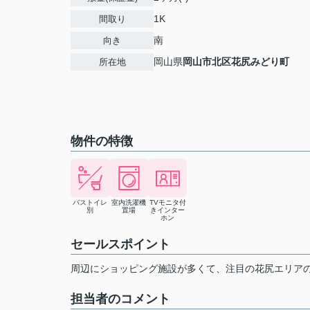
1K
間取り
南
向き
岡山県
岡山市北区
花尻みどり町
所在地
物件の特徴
バストイレ
室内洗濯機
TVモニタ付
別
置場
きインター
ホン
セールスポイント
周辺にショッピング施設が多くて、注目の花尻エリアの2
担当者のコメント