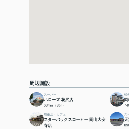
周辺施設
スーパー
郵
ハローズ 花尻店
岡
634ｍ（8分）
7
喫茶店・カフェ
ス
スターバックスコーヒー 岡山大安
天
寺店
8