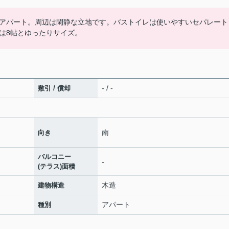
アパート。周辺は閑静な立地です。バストイレは使いやすいセパレート
は8帖とゆったりサイズ。
- / -
敷引 / 償却
南
向き
バルコニー
-
(テラス)面積
木造
建物構造
アパート
種別