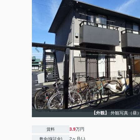
【外観】
外観写真（昼
3.9
万円
賃料
2ヶ月(-)
敷金(保証金)