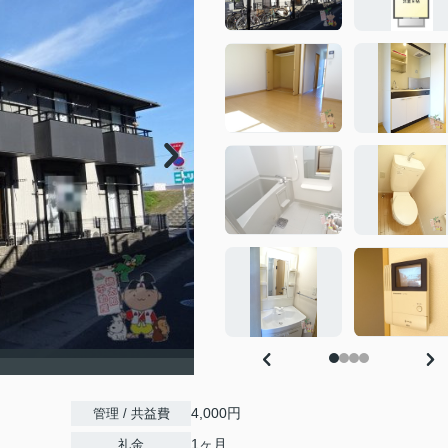
）
4,000円
管理 / 共益費
1ヶ月
礼金