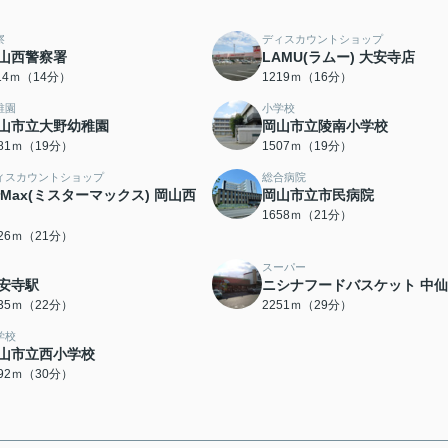
察
ディスカウントショップ
山西警察署
LAMU(ラムー) 大安寺店
114ｍ（14分）
1219ｍ（16分）
稚園
小学校
山市立大野幼稚園
岡山市立陵南小学校
481ｍ（19分）
1507ｍ（19分）
ィスカウントショップ
総合病院
rMax(ミスターマックス) 岡山西
岡山市立市民病院
1658ｍ（21分）
626ｍ（21分）
スーパー
安寺駅
ニシナフードバスケット 中
735ｍ（22分）
2251ｍ（29分）
学校
山市立西小学校
392ｍ（30分）