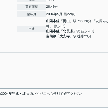
26.49㎡
専有面積
2004年5月(築22年)
築年月
山陽本線
「
岡山
」駅 バス20分 「花尻み
町」 停歩3分
交通
山陽本線
「
北長瀬
」駅 徒歩20分
吉備線
「
大安寺
」駅 徒歩23分
004年完成・1K☆西バイパスへも便利で好アクセス♪