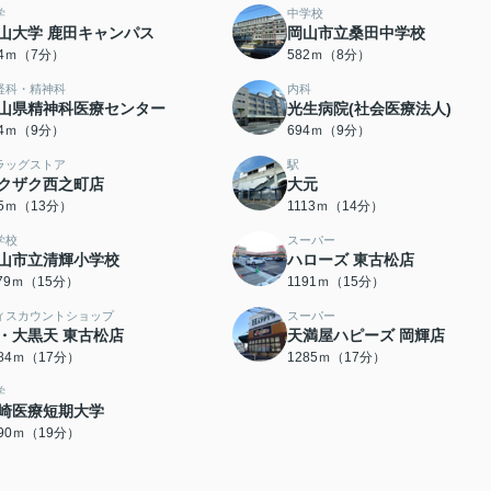
学
中学校
山大学 鹿田キャンパス
岡山市立桑田中学校
34ｍ（7分）
582ｍ（8分）
経科・精神科
内科
山県精神科医療センター
光生病院(社会医療法人)
44ｍ（9分）
694ｍ（9分）
ラッグストア
駅
クザク西之町店
大元
95ｍ（13分）
1113ｍ（14分）
学校
スーパー
山市立清輝小学校
ハローズ 東古松店
179ｍ（15分）
1191ｍ（15分）
ィスカウントショップ
スーパー
・大黒天 東古松店
天満屋ハピーズ 岡輝店
284ｍ（17分）
1285ｍ（17分）
学
崎医療短期大学
490ｍ（19分）