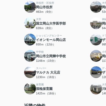
市役所・区役所
大
岡山市役所
岡
463ｍ（6分）
5
大学
神
国立岡山大学医学部
岡
639ｍ（8分）
6
ショッピングセンター
ド
イオンモール岡山店
ザ
930ｍ（12分）
9
中学校
小
岡山市立岡輝中学校
岡
1148ｍ（15分）
1
スーパー
デ
マルナカ 大元店
ザ
1230ｍ（16分）
1
保育園
大
深柢保育園
川
1425ｍ（18分）
1
近隣の物件