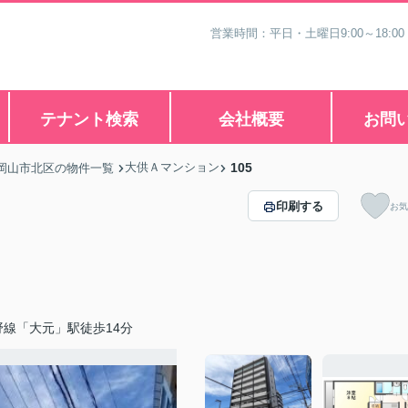
営業時間：平日・土曜日9:00～18:00
テナント検索
会社概要
お問
大供Ａマンション
105
岡山市北区の物件一覧
印刷する
お気
野線「大元」駅徒歩14分