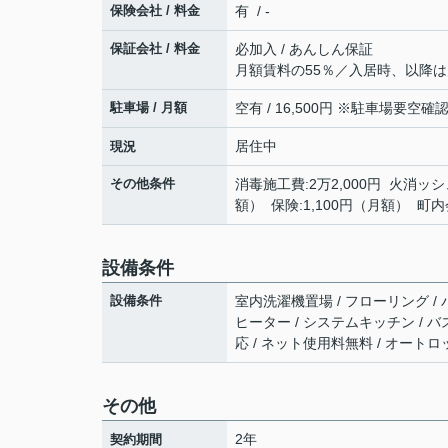
保険会社 / 料金
有 / -
保証会社 / 料金
必加入 / あんしん保証
月額賃料の55％／入居時、以降は月
駐車場 / 月額
空有 / 16,500円 ※駐車場要空確
居住中
現況
その他条件
消毒施工費:2万2,000円 火消ッシュ
額） 保険:1,100円（月額） 町内
設備条件
設備条件
室内洗濯機置場 / フローリング / バ
ヒーター / システムキッチン / バ
応 / ネット使用料無料 / オートロ
その他
2年
契約期間