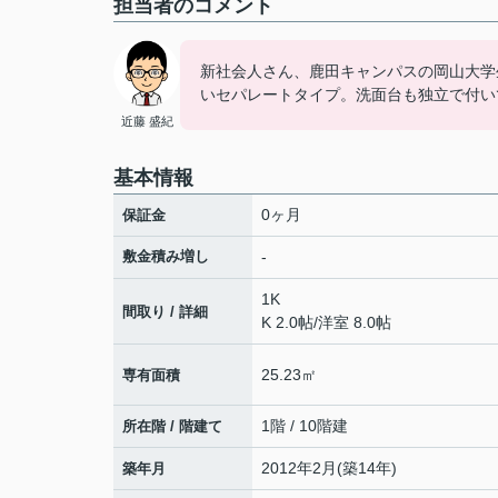
担当者のコメント
新社会人さん、鹿田キャンパスの岡山大学
いセパレートタイプ。洗面台も独立で付い
近藤 盛紀
基本情報
0ヶ月
保証金
敷金積み増し
-
1K
間取り / 詳細
K 2.0帖
/
洋室 8.0帖
25.23㎡
専有面積
1階 / 10階建
所在階 / 階建て
2012年2月(築14年)
築年月