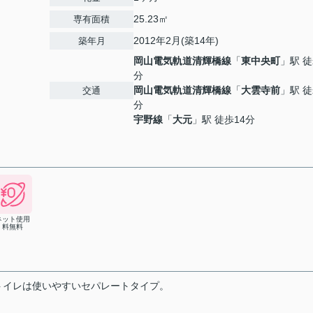
25.23㎡
専有面積
2012年2月(築14年)
築年月
岡山電気軌道清輝橋線
「
東中央町
」駅 徒
分
岡山電気軌道清輝橋線
「
大雲寺前
」駅 徒
交通
分
宇野線
「
大元
」駅 徒歩14分
ネット使用
料無料
トイレは使いやすいセパレートタイプ。