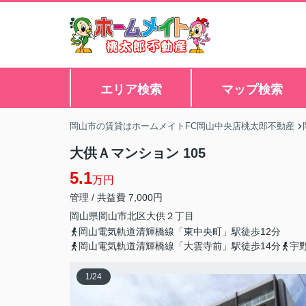
エリア検索
マップ検索
岡山市の賃貸はホームメイトFC岡山中央店桃太郎不動産
大供Ａマンション 105
5.1
万円
管理 / 共益費 7,000円
岡山県
岡山市北区
大供
２丁目
岡山電気軌道清輝橋線「東中央町」駅徒歩12分
岡山電気軌道清輝橋線「大雲寺前」駅徒歩14分
宇
1
/
24