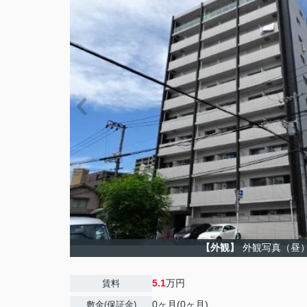
【外観】
外観写真（昼
5.1
万円
賃料
0ヶ月(0ヶ月)
敷金(保証金)