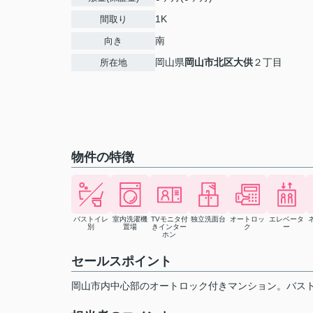
1K
間取り
南
向き
岡山県
岡山市北区
大供
２丁目
所在地
物件の特徴
バストイレ
室内洗濯機
TVモニタ付
独立洗面台
オートロッ
エレベータ
別
置場
きインター
ク
ー
ホン
セールスポイント
岡山市内中心部のオートロック付きマンション。バス