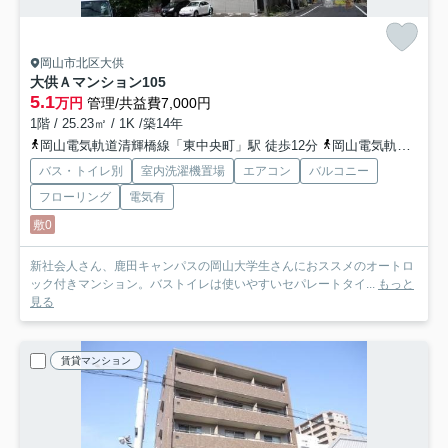
岡山市北区大供
大供Ａマンション
105
5.1
万円
管理/共益費7,000円
1階 / 25.23㎡ / 1K /築14年
岡山電気軌道清輝橋線「東中央町」駅 徒歩12分
岡山電気軌道清輝橋線「大雲寺前」駅 徒歩14分
バス・トイレ別
室内洗濯機置場
エアコン
バルコニー
フローリング
電気有
敷0
新社会人さん、鹿田キャンパスの岡山大学生さんにおススメのオートロ
ック付きマンション。バストイレは使いやすいセパレートタイ...
もっと
見る
賃貸マンション