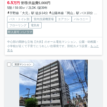
6.5
万円
管理/共益費5,000円
5階 / 59.00㎡ / 2LDK /築39年
宇野線「大元」駅 徒歩14分
山陽本線「岡山」駅 バス10分 「水道局前」 停歩2分
バス・トイレ別
室内洗濯機置場
エアコン
バルコニー
フローリング
電気有
即入居可
パノラマ
中心部の閑静な立地【大供】のオール電化マンション。公園・幼稚園・
小学校が近くて子育てにうれしい住環境です。防犯カメラ設置...
もっと
見る
賃貸マンション