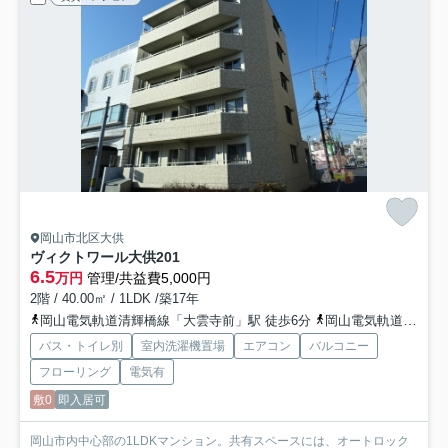
岡山市北区大供
ヴィクトワール大供
201
6.5
万円
管理/共益費5,000円
2階 / 40.00㎡ / 1LDK /築17年
岡山電気軌道清輝橋線「大雲寺前」駅 徒歩6分
岡山電気軌道清輝橋線「東中央町」駅 徒歩6分
バス・トイレ別
室内洗濯機置場
エアコン
バルコニー
フローリング
電気有
敷0
即入居可
岡山市内中心部の1LDKマンション。共有スペースには、オートロック