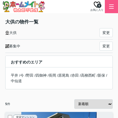
0
お気に入り
大供の物件一覧
大供
変更
募集中
変更
おすすめのエリア
平井
/
今
/
野田
/
四御神
/
長岡
/
原尾島
/
赤田
/
高柳西町
/
新保
/
中仙道
5
件
賃貸マンション