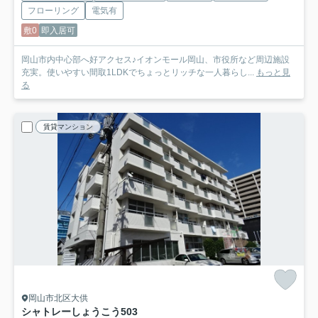
フローリング
電気有
敷0
即入居可
岡山市内中心部へ好アクセス♪イオンモール岡山、市役所など周辺施設
充実。使いやすい間取1LDKでちょっとリッチな一人暮らし...
もっと見
る
賃貸マンション
岡山市北区大供
シャトレーしょうこう
503