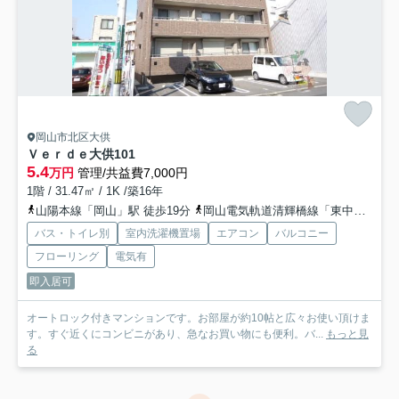
岡山市北区大供
Ｖｅｒｄｅ大供
101
5.4
万円
管理/共益費7,000円
1階 / 31.47㎡ / 1K /築16年
山陽本線「岡山」駅 徒歩19分
岡山電気軌道清輝橋線「東中央町」駅 徒歩12分
バス・トイレ別
室内洗濯機置場
エアコン
バルコニー
フローリング
電気有
即入居可
オートロック付きマンションです。お部屋が約10帖と広々お使い頂けま
す。すぐ近くにコンビニがあり、急なお買い物にも便利。バ...
もっと見
る