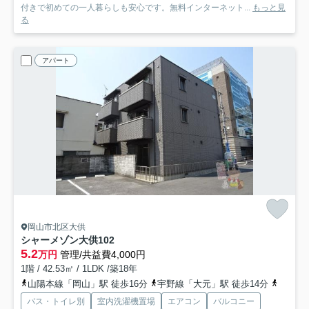
付きで初めての一人暮らしも安心です。無料インターネット...
もっと見
る
アパート
岡山市北区大供
シャーメゾン大供
102
5.2
万円
管理/共益費4,000円
1階 / 42.53㎡ / 1LDK /築18年
山陽本線「岡山」駅 徒歩16分
宇野線「大元」駅 徒歩14分
岡山電
バス・トイレ別
室内洗濯機置場
エアコン
バルコニー