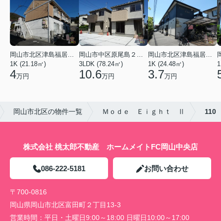
岡山市北区津島福居１丁目
岡山市中区原尾島２丁目
岡山市北区津島福居１丁目
1K (21.18㎡)
3LDK (78.24㎡)
1K (24.48㎡)
1
4
10.6
3.7
万円
万円
万円
岡山市北区の物件一覧
Ｍｏｄｅ Ｅｉｇｈｔ Ⅱ
110
株式会社 桃太郎不動産 ホームメイトFC岡山中央店
086-222-5181
お問い合わせ
〒700-0816
岡山県岡山市北区富田町２丁目13-3
営業時間：
平日・土曜日9:00～18:00 日曜日10:00～17:00