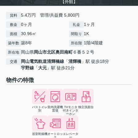
【外観】
5.4万円 管理/共益費 5,800円
賃料
0ヶ月
1ヶ月
敷金
礼金
30.96㎡
1K
面積
間取り
築8年
1階/4階建
築年数
所在階
岡山県
岡山市北区
奥田南町
６番５２号
所在地
岡山電気軌道清輝橋線
「
清輝橋
」駅 徒歩18分
交通
宇野線
「
大元
」駅 徒歩21分
物件の特徴
バストイレ
室内洗濯機
TVモニタ
独立洗面台
別
置場
付きインタ
ーホン
浴室乾燥機
オートロッ
エレベータ
ク
ー