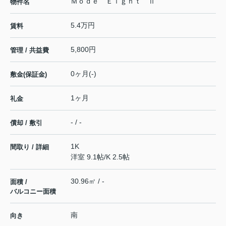
Ｍｏｄｅ Ｅｉｇｈｔ Ⅱ
物件名
5.4万円
賃料
5,800円
管理 / 共益費
0ヶ月(-)
敷金(保証金)
1ヶ月
礼金
- / -
償却 / 敷引
1K
間取り / 詳細
洋室 9.1帖
/
K 2.5帖
30.96㎡ / -
面積 /
バルコニー面積
南
向き