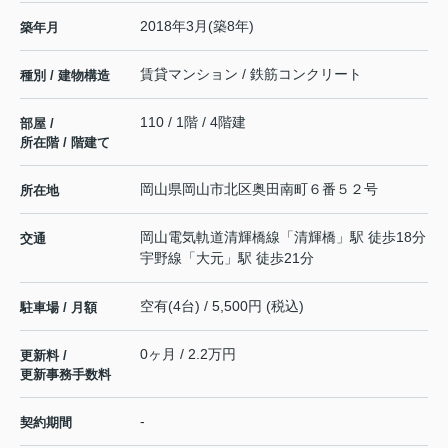
2018年3月(築8年)
築年月
賃貸マンション / 鉄筋コンクリート
種別 / 建物構造
110 / 1階 / 4階建
部屋 /
所在階 / 階建て
岡山県
岡山市北区
奥田南町
６番５２号
所在地
岡山電気軌道清輝橋線
「
清輝橋
」駅 徒歩18分
交通
宇野線
「
大元
」駅 徒歩21分
空有(4台) / 5,500円 (税込)
駐車場 / 月額
0ヶ月 / 2.2万円
更新料 /
更新事務手数料
-
契約期間