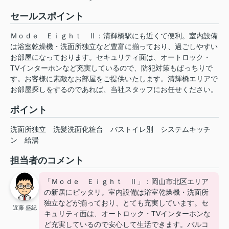
セールスポイント
Ｍｏｄｅ Ｅｉｇｈｔ Ⅱ：清輝橋駅にも近くて便利。室内設備
は浴室乾燥機・洗面所独立など豊富に揃っており、過ごしやすい
お部屋になっております。セキュリティ面は、オートロック・
TVインターホンなど充実しているので、防犯対策もばっちりで
す。お客様に素敵なお部屋をご提供いたします。清輝橋エリアで
お部屋探しをするのであれば、当社スタッフにお任せください。
ポイント
洗面所独立
洗髪洗面化粧台
バストイレ別
システムキッチ
ン
給湯
担当者のコメント
「Ｍｏｄｅ Ｅｉｇｈｔ Ⅱ」：岡山市北区エリア
の新居にピッタリ。室内設備は浴室乾燥機・洗面所
独立などが揃っており、とても充実しています。セ
近藤 盛紀
キュリティ面は、オートロック・TVインターホンな
ど充実しているので安心して生活できます。バルコ