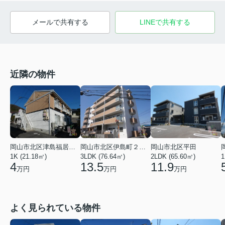
メールで共有する
LINEで共有する
近隣の物件
岡山市北区津島福居１丁目
岡山市北区伊島町２丁目
岡山市北区平田
1K (21.18㎡)
3LDK (76.64㎡)
2LDK (65.60㎡)
1
4
13.5
11.9
万円
万円
万円
よく見られている物件