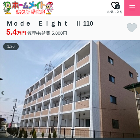
0
お気に入り
Ｍｏｄｅ Ｅｉｇｈｔ Ⅱ 110
5.4
万円
管理/共益費 5,800円
1
/
20