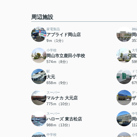
周辺施設
家電製品
神
アプライド岡山店
岡
9ｍ（1分）
3
小学校
大
岡山市立鹿田小学校
国
574ｍ（8分）
5
駅
ド
大元
ザ
658ｍ（9分）
6
スーパー
デ
マルナカ 大元店
ザ
775ｍ（10分）
8
スーパー
中
ハローズ 東古松店
岡
988ｍ（13分）
1
中学校
小