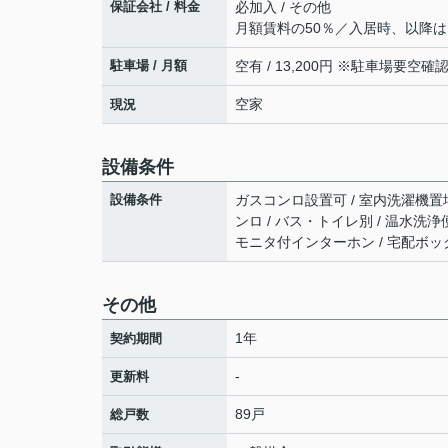
保証会社 / 料金
必加入 / その他
月額賃料の50％／入居時、以降は1
駐車場 / 月額
空有 / 13,200円 ※駐車場要空確
空家
現況
設備条件
設備条件
ガスコンロ設置可 / 室内洗濯機置場 
ンロ / バス・トイレ別 / 温水洗浄便座
モニタ付インターホン / 宅配ボック
その他
1年
契約期間
-
更新料
89戸
総戸数