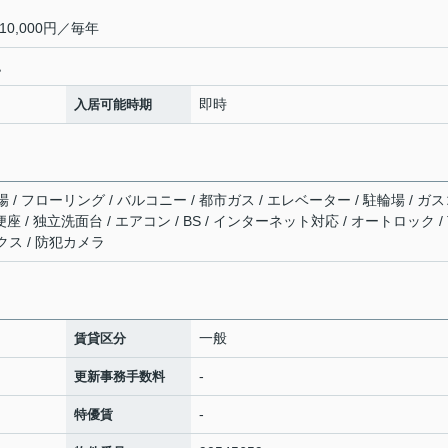
0,000円／毎年
認
即時
入居可能時期
/ フローリング / バルコニー / 都市ガス / エレベーター / 駐輪場 / ガ
 / 独立洗面台 / エアコン / BS / インターネット対応 / オートロック / 
ス / 防犯カメラ
一般
賃貸区分
-
更新事務手数料
-
特優賃