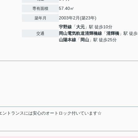
57.40㎡
専有面積
2003年2月(築23年)
築年月
宇野線
「
大元
」駅 徒歩10分
岡山電気軌道清輝橋線
「
清輝橋
」駅 徒歩
交通
山陽本線
「
岡山
」駅 徒歩25分
。エントランスには安心のオートロック付いています☆