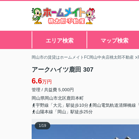
エリア検索
マップ検索
岡山市の賃貸はホームメイトFC岡山中央店桃太郎不動産
アークハイツ鹿田 307
6.6
万円
管理 / 共益費 5,000円
岡山県
岡山市北区
鹿田本町
宇野線「大元」駅徒歩10分
岡山電気軌道清輝橋線「
山陽本線「岡山」駅徒歩25分
1
/
19