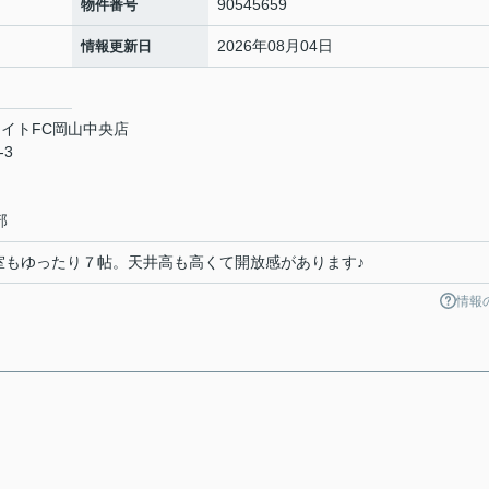
90545659
物件番号
2026年08月04日
情報更新日
イトFC岡山中央店
-3
部
洋室もゆったり７帖。天井高も高くて開放感があります♪
情報