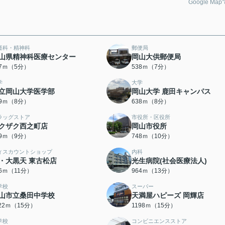
Google Ma
経科・精神科
郵便局
山県精神科医療センター
岡山大供郵便局
57ｍ（5分）
538ｍ（7分）
学
大学
立岡山大学医学部
岡山大学 鹿田キャンパス
99ｍ（8分）
638ｍ（8分）
ラッグストア
市役所・区役所
クザク西之町店
岡山市役所
79ｍ（9分）
748ｍ（10分）
ィスカウントショップ
内科
・大黒天 東古松店
光生病院(社会医療法人)
56ｍ（11分）
964ｍ（13分）
学校
スーパー
山市立桑田中学校
天満屋ハピーズ 岡輝店
122ｍ（15分）
1198ｍ（15分）
学校
コンビニエンスストア