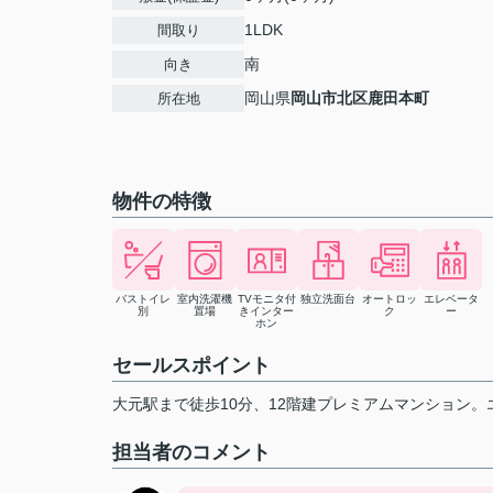
1LDK
間取り
南
向き
岡山県
岡山市北区
鹿田本町
所在地
物件の特徴
バストイレ
室内洗濯機
TVモニタ付
独立洗面台
オートロッ
エレベータ
別
置場
きインター
ク
ー
ホン
セールスポイント
大元駅まで徒歩10分、12階建プレミアムマンション
担当者のコメント