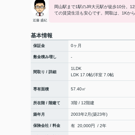
岡山駅まで1駅のJR大元駅が徒歩10分。
ての賃貸生活も安心です。間取は、1Kから
近藤 盛紀
基本情報
0ヶ月
保証金
敷金積み増し
-
1LDK
間取り / 詳細
LDK 17.0帖
/
洋室 7.0帖
57.40㎡
専有面積
3階 / 12階建
所在階 / 階建て
2003年2月(築23年)
築年月
保険会社 / 料金
有 20,000円 / 2年