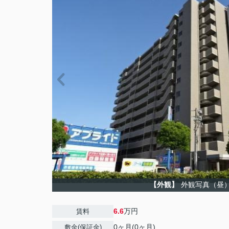
【外観】
外観写真（昼
6.6
万円
賃料
0ヶ月(0ヶ月)
敷金(保証金)