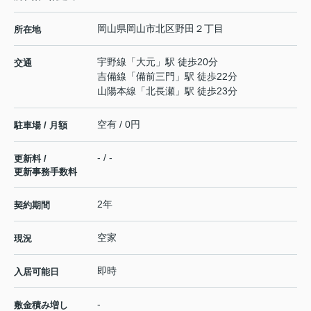
岡山県
岡山市北区
野田
２丁目
所在地
宇野線
「
大元
」駅 徒歩20分
交通
吉備線
「
備前三門
」駅 徒歩22分
山陽本線
「
北長瀬
」駅 徒歩23分
空有 / 0円
駐車場 / 月額
- / -
更新料 /
更新事務手数料
2年
契約期間
空家
現況
即時
入居可能日
-
敷金積み増し