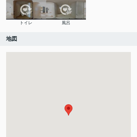
トイレ
風呂
地図