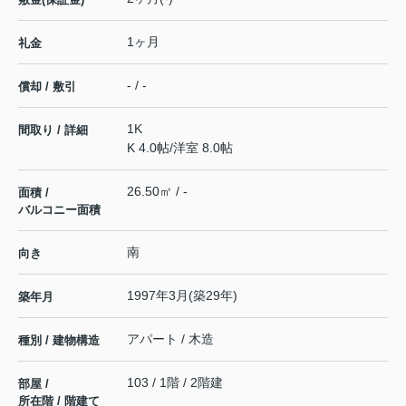
1ヶ月
礼金
- / -
償却 / 敷引
1K
間取り / 詳細
K 4.0帖
/
洋室 8.0帖
26.50㎡ / -
面積 /
バルコニー面積
南
向き
1997年3月(築29年)
築年月
アパート / 木造
種別 / 建物構造
103 / 1階 / 2階建
部屋 /
所在階 / 階建て