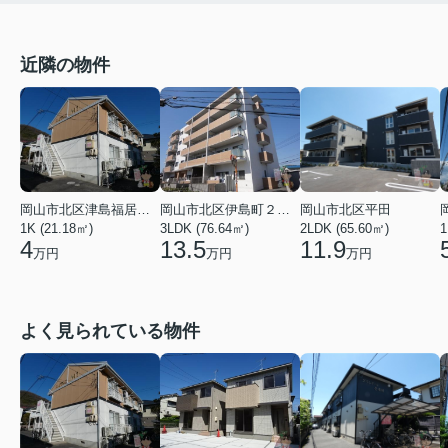
近隣の物件
岡山市北区津島福居１丁目
岡山市北区伊島町２丁目
岡山市北区平田
1K (21.18㎡)
3LDK (76.64㎡)
2LDK (65.60㎡)
1
4
13.5
11.9
万円
万円
万円
よく見られている物件