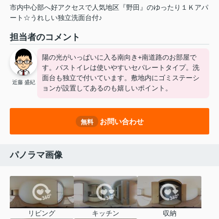
市内中心部へ好アクセスで人気地区『野田』のゆったり１Ｋアパ
ート☆うれしい独立洗面台付♪
担当者のコメント
陽の光がいっぱいに入る南向き+南道路のお部屋で
す。バストイレは使いやすいセパレートタイプ。洗
面台も独立で付いています。敷地内にゴミステーシ
近藤 盛紀
ョンが設置してあるのも嬉しいポイント。
お問い合わせ
無料
パノラマ画像
リビング
キッチン
収納