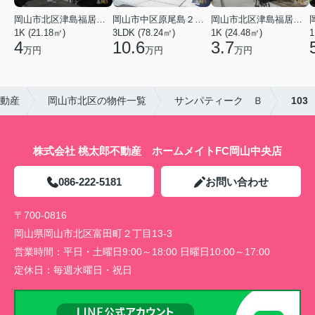
岡山市北区津島福居１丁目
岡山市中区原尾島２丁目
岡山市北区津島福居１丁目
1K (21.18㎡)
3LDK (78.24㎡)
1K (24.48㎡)
1
4
10.6
3.7
万円
万円
万円
不動産
岡山市北区の物件一覧
サンパティーク Ｂ
103
株式会社 桃太郎不動産 ホームメイトFC岡山中央店
086-222-5181
お問い合わせ
〒700-0816
岡山県岡山市北区富田町２丁目13-3
営業時間：
平日・土曜日9:00～18:00 日曜日10:00～17:00
定休日：
毎週水曜日・祝日