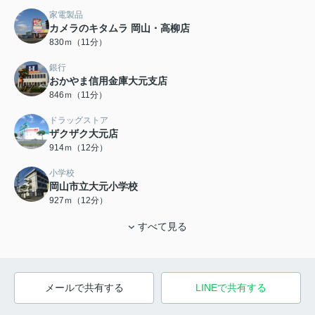
家電製品
カメラのキタムラ 岡山・高柳店
830ｍ（11分）
銀行
おかやま信用金庫大元支店
846ｍ（11分）
ドラッグストア
ザクザク大元店
914ｍ（12分）
小学校
岡山市立大元小学校
927ｍ（12分）
すべて見る
メールで共有する
LINEで共有する