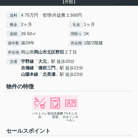
【外観】
4.75万円 管理/共益費 2,500円
賃料
2ヶ月
1ヶ月
敷金
礼金
26.50㎡
1K
面積
間取り
築29年
1階/2階建
築年数
所在階
岡山県
岡山市北区
野田
２丁目
所在地
宇野線
「
大元
」駅 徒歩20分
交通
吉備線
「
備前三門
」駅 徒歩22分
山陽本線
「
北長瀬
」駅 徒歩23分
物件の特徴
バストイレ
室内洗濯機
TVモニタ
別
置場
付きインタ
ーホン
セールスポイント