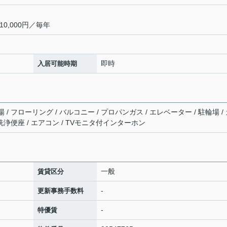
0,000円／毎年
即時
入居可能時期
/ フローリング / バルコニー / プロパンガス / エレベーター / 駐輪場 /
洗浄便座 / エアコン / TVモニタ付インターホン
一般
賃貸区分
-
更新事務手数料
-
特優賃