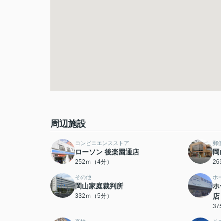
周辺施設
コンビニエンスストア
郵
ローソン 後楽園通店
岡
252ｍ（4分）
2
その他
ホ
岡山家庭裁判所
ホ
332ｍ（5分）
店
3