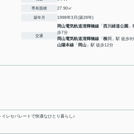
27.90㎡
専有面積
1998年3月(築28年)
築年月
岡山電気軌道清輝橋線
「
西川緑道公園
」
歩7分
交通
岡山電気軌道清輝橋線
「
柳川
」駅 徒歩9
山陽本線
「
岡山
」駅 徒歩12分
トイレセパレートで快適なひとり暮らし♪