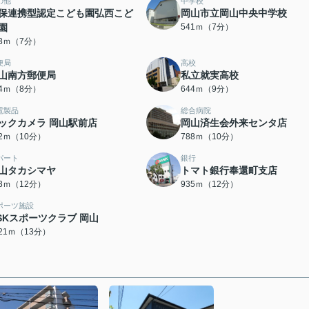
の他
中学校
保連携型認定こども園弘西こど
岡山市立岡山中央中学校
園
541ｍ（7分）
13ｍ（7分）
便局
高校
山南方郵便局
私立就実高校
04ｍ（8分）
644ｍ（9分）
電製品
総合病院
ックカメラ 岡山駅前店
岡山済生会外来センタ店
72ｍ（10分）
788ｍ（10分）
パート
銀行
山タカシマヤ
トマト銀行奉還町支店
03ｍ（12分）
935ｍ（12分）
ポーツ施設
SKスポーツクラブ 岡山
021ｍ（13分）