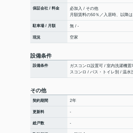
保証会社 / 料金
必加入 / その他
月額賃料の50％／入居時、以降は1
駐車場 / 月額
無 / -
空家
現況
設備条件
設備条件
ガスコンロ設置可 / 室内洗濯機置場 
スコンロ / バス・トイレ別 / 温水
その他
2年
契約期間
-
更新料
-
総戸数