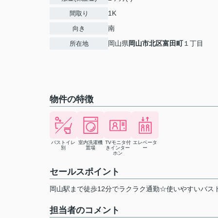
1K
間取り
南
向き
岡山県
岡山市北区
富田町
１丁目
所在地
物件の特徴
バストイレ
室内洗濯機
TVモニタ付
エレベータ
別
置場
きインター
ー
ホン
セールスポイント
岡山駅まで徒歩12分でラクラク通勤☆使いやすいバス
担当者のコメント