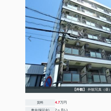
【外観】
外観写真（昼
4.7
万円
賃料
2ヶ月(-)
敷金(保証金)