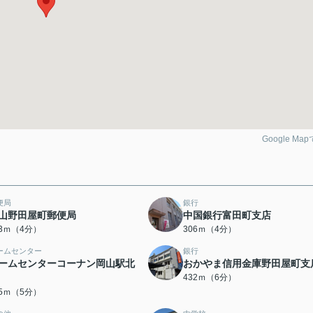
Google Ma
便局
銀行
山野田屋町郵便局
中国銀行富田町支店
63ｍ（4分）
306ｍ（4分）
ームセンター
銀行
ームセンターコーナン岡山駅北
おかやま信用金庫野田屋町支
432ｍ（6分）
75ｍ（5分）