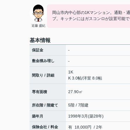
岡山市内中心部の1Kマンション。通勤・
プ。キッチンにはガスコンロが設置可能で
近藤 盛紀
基本情報
-
保証金
敷金積み増し
-
1K
間取り / 詳細
K 3.0帖
/
洋室 8.0帖
27.90㎡
専有面積
5階 / 7階建
所在階 / 階建て
1998年3月(築28年)
築年月
保険会社 / 料金
有 18,000円 / 2年