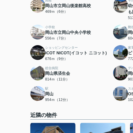
高校
そ
岡山市立岡山後楽館高校
幼
469ｍ（6分）
も
5
小学校
郵
岡山市立岡山中央小学校
岡
556ｍ（7分）
6
ショッピングセンター
家
ICOT NICOT(イコット ニコット)
ビ
676ｍ（9分）
7
総合病院
デ
岡山県済生会
岡
814ｍ（11分）
9
駅
ス
岡山
O
954ｍ（12分）
1
近隣の物件