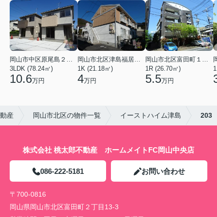
岡山市中区原尾島２丁目
岡山市北区津島福居１丁目
岡山市北区富田町１丁目
3LDK (78.24㎡)
1K (21.18㎡)
1R (26.70㎡)
1
10.6
4
5.5
万円
万円
万円
不動産
岡山市北区の物件一覧
イーストハイム津島
203
株式会社 桃太郎不動産 ホームメイトFC岡山中央店
086-222-5181
お問い合わせ
〒700-0816
岡山県岡山市北区富田町２丁目13-3