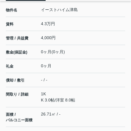
イーストハイム津島
物件名
4.3万円
賃料
4,000円
管理 / 共益費
0ヶ月(0ヶ月)
敷金(保証金)
0ヶ月
礼金
- / -
償却 / 敷引
1K
間取り / 詳細
K 3.0帖
/
洋室 8.0帖
26.71㎡ / -
面積 /
バルコニー面積