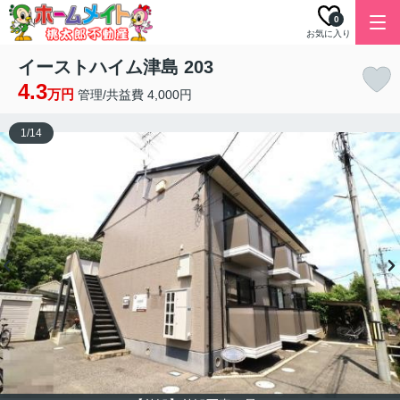
0
お気に入り
イーストハイム津島 203
4.3
万円
管理/共益費 4,000円
1
/
14