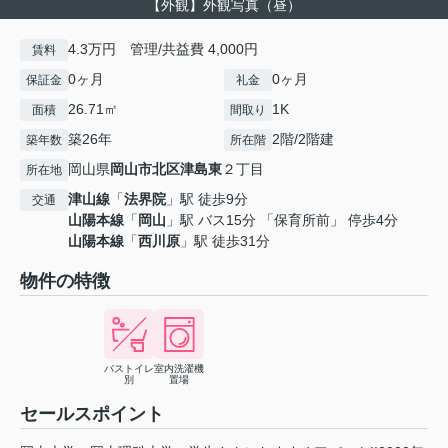
【外観】外観写真（昼）
4.3万円 管理/共益費 4,000円
賃料
0ヶ月
0ヶ月
保証金
礼金
26.71㎡
1K
面積
間取り
築26年
2階/2階建
築年数
所在階
岡山県
岡山市北区
津島東
２丁目
所在地
津山線
「
法界院
」駅 徒歩9分
交通
山陽本線
「
岡山
」駅 バス15分 「保育所前」 停歩4分
山陽本線
「
西川原
」駅 徒歩31分
物件の特徴
バストイレ
室内洗濯機
別
置場
セールスポイント