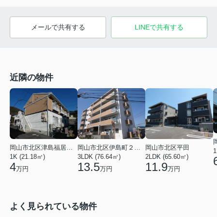
メールで共有する
LINEで共有する
近隣の物件
岡山市北区津島福居１丁目
岡山市北区伊島町２丁目
岡山市北区平田
1
1K (21.18㎡)
3LDK (76.64㎡)
2LDK (65.60㎡)
4
13.5
11.9
万円
万円
万円
よく見られている物件