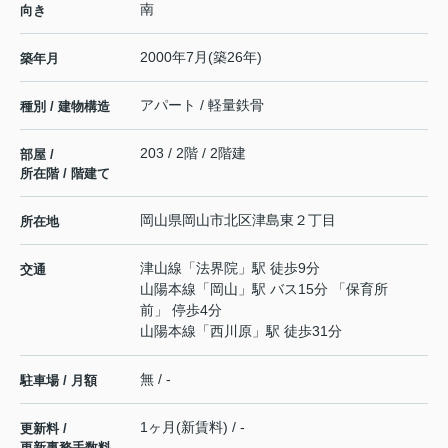
南
向き
2000年7月(築26年)
築年月
アパート / 軽量鉄骨
種別 / 建物構造
203 / 2階 / 2階建
部屋 /
所在階 / 階建て
岡山県
岡山市北区
津島東
２丁目
所在地
津山線
「
法界院
」駅 徒歩9分
交通
山陽本線
「
岡山
」駅 バス15分 「保育所
前」 停歩4分
山陽本線
「
西川原
」駅 徒歩31分
無 / -
駐車場 / 月額
1ヶ月(新賃料) / -
更新料 /
更新事務手数料