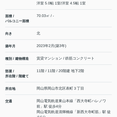
洋室 5.0帖 1室
/
洋室 4.5帖 1室
70.03㎡ / -
面積 /
バルコニー面積
北
向き
2023年2月(築3年)
築年月
賃貸マンション / 鉄筋コンクリート
種別 / 建物構造
11階 / 11階 / 20階建 地下2階
部屋 /
所在階 / 階建て
岡山県
岡山市北区
表町
３丁目
所在地
岡山電気軌道東山本線
「
西大寺町ハレノワ
交通
前
」駅 徒歩4分
岡山電気軌道清輝橋線
「
新西大寺町筋
」駅 徒