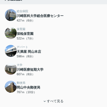
総合病院
川崎医科大学総合医療センター
427ｍ（6分）
保育園
深柢保育園
522ｍ（7分）
デパート
天満屋 岡山本店
598ｍ（8分）
大学
川崎医療短期大学
607ｍ（8分）
郵便局
岡山中央郵便局
767ｍ（10分）
すべて見る