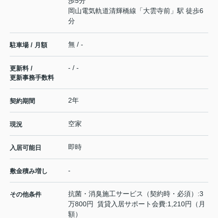
歩5分
岡山電気軌道清輝橋線
「
大雲寺前
」駅 徒歩6
分
無 / -
駐車場 / 月額
- / -
更新料 /
更新事務手数料
2年
契約期間
空家
現況
即時
入居可能日
-
敷金積み増し
抗菌・消臭施工サービス（契約時・必須）:3
その他条件
万800円 賃貸入居サポート会費:1,210円（月
額）