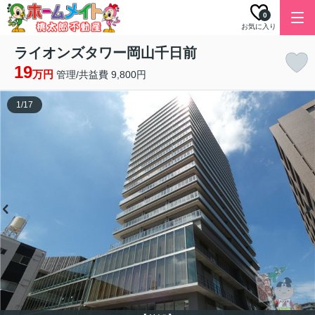
0
お気に入り
ライオンズタワー岡山千日前
19
万円
管理/共益費 9,800円
1
/
17