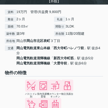
【外観】
19万円 管理/共益費 9,800円
賃料
2ヶ月
1ヶ月
敷金
礼金
70.03㎡
3LDK
面積
間取り
築3年
11階/20階建
築年数
所在階
岡山県
岡山市北区
表町
３丁目
所在地
岡山電気軌道東山本線
「
西大寺町ハレノワ前
」駅 徒歩4
交通
分
岡山電気軌道清輝橋線
「
新西大寺町筋
」駅 徒歩5分
岡山電気軌道清輝橋線
「
大雲寺前
」駅 徒歩6分
物件の特徴
バストイレ
室内洗濯機
カウンター
独立洗面台
別
置場
キッチン