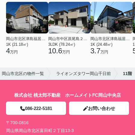
岡山市北区津島福居１丁目
岡山市中区原尾島２丁目
岡山市北区津島福居１丁目
1K (21.18㎡)
3LDK (78.24㎡)
1K (24.48㎡)
1
4
10.6
3.7
万円
万円
万円
岡山市北区の物件一覧
ライオンズタワー岡山千日前
11階
株式会社 桃太郎不動産 ホームメイトFC岡山中央店
086-222-5181
お問い合わせ
〒700-0816
岡山県岡山市北区富田町２丁目13-3