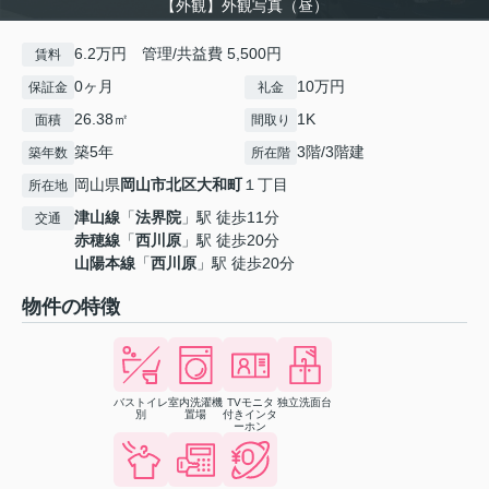
【外観】外観写真（昼）
6.2万円 管理/共益費 5,500円
賃料
0ヶ月
10万円
保証金
礼金
26.38㎡
1K
面積
間取り
築5年
3階/3階建
築年数
所在階
岡山県
岡山市北区
大和町
１丁目
所在地
津山線
「
法界院
」駅 徒歩11分
交通
赤穂線
「
西川原
」駅 徒歩20分
山陽本線
「
西川原
」駅 徒歩20分
物件の特徴
バストイレ
室内洗濯機
TVモニタ
独立洗面台
別
置場
付きインタ
ーホン