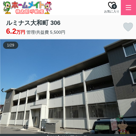
0
お気に入り
ルミナス大和町 306
6.2
万円
管理/共益費 5,500円
1
/
29