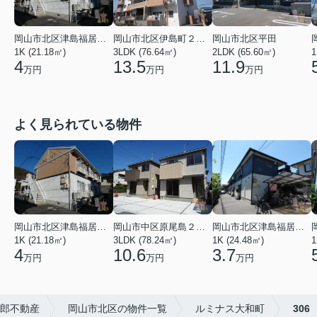
岡山市北区津島福居１丁目
岡山市北区伊島町２丁目
岡山市北区平田
1K (21.18㎡)
3LDK (76.64㎡)
2LDK (65.60㎡)
1
4
13.5
11.9
万円
万円
万円
よく見られている物件
岡山市北区津島福居１丁目
岡山市中区原尾島２丁目
岡山市北区津島福居１丁目
1K (21.18㎡)
3LDK (78.24㎡)
1K (24.48㎡)
1
4
10.6
3.7
万円
万円
万円
太郎不動産
岡山市北区の物件一覧
ルミナス大和町
306