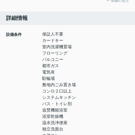
情報の見方
詳細情報
保証人不要
設備条件
カードキー
室内洗濯機置場
フローリング
バルコニー
都市ガス
電気有
駐輪場
敷地内ごみ置き場
コンロ２口以上
システムキッチン
バス・トイレ別
追焚機能浴室
浴室乾燥機
温水洗浄便座
独立洗面台