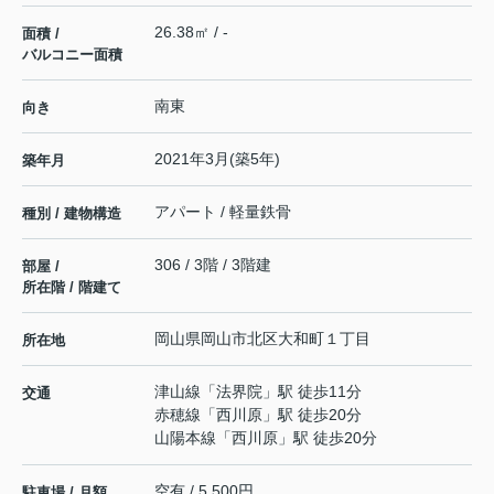
26.38㎡ / -
面積 /
バルコニー面積
南東
向き
2021年3月(築5年)
築年月
アパート / 軽量鉄骨
種別 / 建物構造
306 / 3階 / 3階建
部屋 /
所在階 / 階建て
岡山県
岡山市北区
大和町
１丁目
所在地
津山線
「
法界院
」駅 徒歩11分
交通
赤穂線
「
西川原
」駅 徒歩20分
山陽本線
「
西川原
」駅 徒歩20分
空有 / 5,500円
駐車場 / 月額