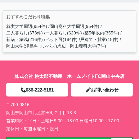
おすすめこだわり特集
就実大学周辺(954件)
岡山商科大学周辺(954件)
二人暮らし(673件)
一人暮らし(620件)
築5年以内(355件)
新築・築浅(216件)
ペット可(184件)
戸建て・貸家(18件)
岡山大学(津島キャンパス)周辺・岡山理科大学(7件)
株式会社 桃太郎不動産 ホームメイトFC岡山中央店
086-222-5181
お問い合わせ
〒700-0816
岡山県岡山市北区富田町２丁目13-3
営業時間：
平日・土曜日9:00～18:00 日曜日10:00～17:00
定休日：
毎週水曜日・祝日