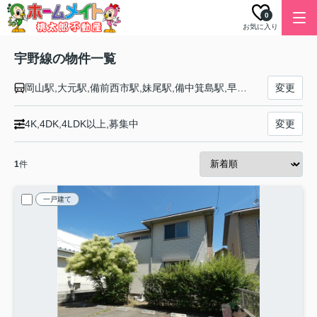
0
お気に入り
宇野線の物件一覧
岡山駅,大元駅,備前西市駅,妹尾駅,備中箕島駅,早島駅,久々原駅,茶屋町駅,彦崎駅,備前片岡駅,迫川駅,常山駅,八浜駅,備前田井駅,宇野駅
変更
4K,4DK,4LDK以上,募集中
変更
1
件
一戸建て