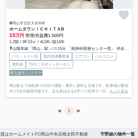
岡山市北区大供本町
ホームタウンＩＣＨＩＴＡ
B
15
万円
管理/共益費1,500円
1-2階 / 98.53㎡ / 4LDK /築14年
山陽本線「岡山」駅 バス15分 「精神科医療センター西」 停歩8分
バス・トイレ別
室内洗濯機置場
エアコン
バルコニー
電気有
TVモニタ付インターホン
即入居可
パノラマ
岡山駅まで自転車で10分の通勤・通学に便利な立地です。駐車場が敷地
内で3台分確保可能です。足を延ばせる1坪バス採用で一日...
もっと見る
1
貸はホームメイトFC岡山中央店桃太郎不動産
宇野線の物件一覧