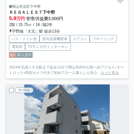
岡山市北区下中野
ＲＥＧＡＬＥＳＴ下中野
5.9
万円
管理/共益費3,000円
2階 / 25.75㎡ / 1K /築2年
宇野線「大元」駅 徒歩13分
バス・トイレ別
室内洗濯機置場
エアコン
フローリング
電気有
TVモニタ付インターホン
敷0
即入居可
2024年完成☆大元駅まで徒歩13分で岡山市内中心部へ好アクセス♪オー
トロック×防犯カメラ付きで初めての一人暮らしも安心...
もっと見る
アパート