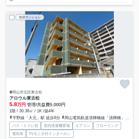
賃貸マンション
岡山市北区東古松
アロウル東古松
5.8
万円
管理/共益費5,000円
1階 / 30.38㎡ / 1K /築4年
宇野線「大元」駅 徒歩8分
岡山電気軌道清輝橋線「清輝橋」駅 徒歩20分
バス・トイレ別
室内洗濯機置場
エアコン
フローリング
電気有
TVモニタ付インターホン