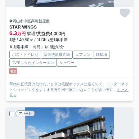
岡山市中区高島新屋敷
STAR WINGS
6.3
万円
管理/共益費4,000円
1階 / 40.50㎡ / 1LDK /築1年未満
山陽本線「高島」駅 徒歩7分
バス・トイレ別
室内洗濯機置場
エアコン
駐輪場
TVモニタ付インターホン
シャワー
礼0
荷物を直接受け取れないときは宅配ボックスに届くので、インターネッ
トショッピングをよくする方や日中家にいないことが多い方に...
もっと
見る
アパート