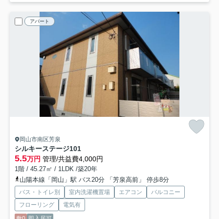
アパート
岡山市南区芳泉
シルキーステージ
101
5.5
万円
管理/共益費4,000円
1階 / 45.27㎡ / 1LDK /築20年
山陽本線「岡山」駅 バス20分 「芳泉高前」 停歩8分
バス・トイレ別
室内洗濯機置場
エアコン
バルコニー
フローリング
電気有
敷0
即入居可