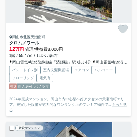
岡山市北区天瀬南町
クロムノワール
12
万円
管理/共益費8,000円
1階 / 55.47㎡ / 1LDK /築2年
岡山電気軌道清輝橋線「清輝橋」駅 徒歩4分
岡山電気軌道清輝橋線「東中央町」駅 徒歩8分
バス・トイレ別
室内洗濯機置場
エアコン
バルコニー
フローリング
電気有
敷0
即入居可
パノラマ
2024年完成マンション。岡山市内中心部へ好アクセスの天瀬南町エリ
ア。充実した設備が魅力的なワンランク上のプレミア物件で...
もっと見
る
賃貸マンション