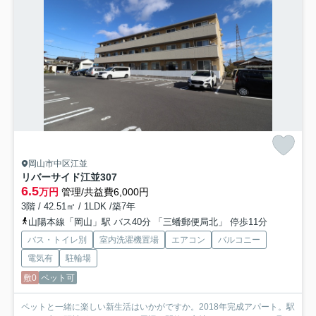
岡山市中区江並
リバーサイド江並
307
6.5
万円
管理/共益費6,000円
3階 / 42.51㎡ / 1LDK /築7年
山陽本線「岡山」駅 バス40分 「三蟠郵便局北」 停歩11分
バス・トイレ別
室内洗濯機置場
エアコン
バルコニー
電気有
駐輪場
敷0
ペット可
ペットと一緒に楽しい新生活はいかがですか。2018年完成アパート。駅