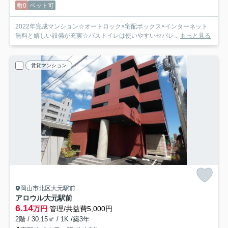
敷0
ペット可
2022年完成マンション☆オートロック×宅配ボックス×インターネット
無料と嬉しい設備が充実☆バストイレは使いやすいセパレ...
もっと見る
賃貸マンション
岡山市北区大元駅前
アロウル大元駅前
6.14
万円
管理/共益費5,000円
2階 / 30.15㎡ / 1K /築3年