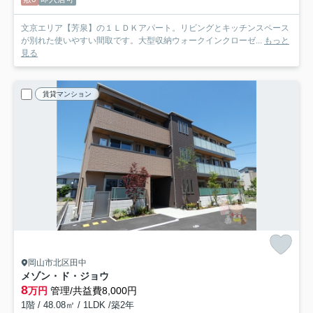
文京エリア【芳泉】の１ＬＤＫアパート。リビングとキッチンスペース
が別れた使いやすい間取です。大型収納ウォークインクローゼ...
もっと
見る
賃貸マンション
岡山市北区田中
メゾン・ド・ジョウ
8
万円
管理/共益費8,000円
1階 / 48.08㎡ / 1LDK /築2年