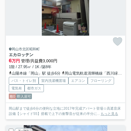
岡山市北区昭和町
エカロッテン
6
万円
管理/共益費3,000円
1階 / 27.95㎡ / 1K /築8年
山陽本線「岡山」駅 徒歩6分
岡山電気軌道清輝橋線「西川緑道公園」駅 徒歩14分
バス・トイレ別
室内洗濯機置場
エアコン
フローリング
電気有
都市ガス
敷0
即入居可
岡山駅まで徒歩6分の便利な立地に2017年完成アパート登場☆高遮音床
設備【シャイド55】搭載で上下の衝撃音が従来の半分に...
もっと見る
アパート