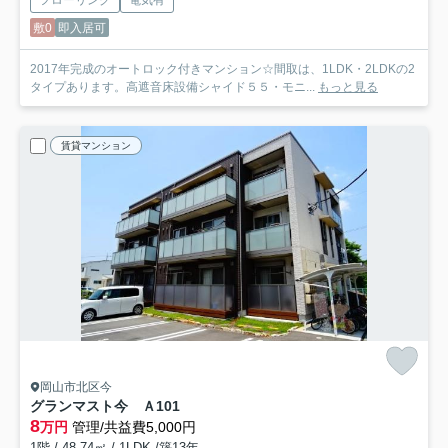
敷0
即入居可
2017年完成のオートロック付きマンション☆間取は、1LDK・2LDKの2
タイプあります。高遮音床設備シャイド５５・モニ...
もっと見る
賃貸マンション
岡山市北区今
グランマスト今 Ａ
101
8
万円
管理/共益費5,000円
1階 / 48.74㎡ / 1LDK /築13年