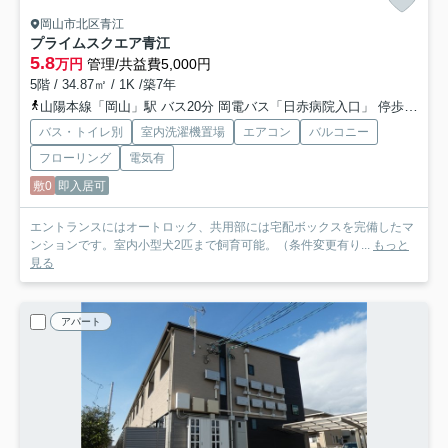
岡山市北区青江
プライムスクエア青江
5.8
万円
管理/共益費5,000円
5階 / 34.87㎡ / 1K /築7年
山陽本線「岡山」駅 バス20分 岡電バス「日赤病院入口」 停歩10分
バス・トイレ別
室内洗濯機置場
エアコン
バルコニー
フローリング
電気有
敷0
即入居可
エントランスにはオートロック、共用部には宅配ボックスを完備したマ
ンションです。室内小型犬2匹まで飼育可能。（条件変更有り...
もっと
見る
アパート