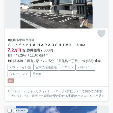
岡山市中区原尾島
Ｓｉｎｆａｒｉａ ＨＡＲＡＯＳＨＩＭＡ Ａ
103
7.2
万円
管理/共益費7,000円
1階 / 49.29㎡ / 1LDK /築4年
山陽本線「岡山」駅 バス15分 「原尾島一丁目」 停歩3分
赤穂線「西川原」駅 徒歩21分
バス・トイレ別
室内洗濯機置場
エアコン
バルコニー
フローリング
電気有
敷0
ALSOKホームセキュリティ×オートロック×防犯カメラで初めての賃貸
生活も安心です。留守でも荷物が受け取れる宅配ボックス...
もっと見る
アパート