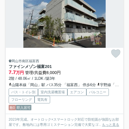
岡山市南区福富西
ファインメゾン福富
201
7.7
万円
管理/共益費8,000円
2階 / 48.06㎡ / 1LDK /築3年
山陽本線「岡山」駅 バス35分 「福富西」 停歩6分
宇野線「備前西市」駅 徒歩48分
バス・トイレ別
室内洗濯機置場
エアコン
バルコニー
フローリング
電気有
敷0
即入居可
2023年完成。オートロック×スマートロック対応で防犯面が強固なお部
屋です。敷地内には専用ゴミステーション完備で大変なゴ...
もっと見る