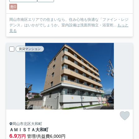
敷0
岡山市南区エリアでの住まいなら、住み心地も快適な「ファイン・レジ
デンス」はいかがでしょうか。室内設備は洗面所独立・浴室乾...
もっと
見る
賃貸マンション
岡山市北区大和町
ＡＭＩＳＴＡ大和町
6.9
万円
管理/共益費6,000円