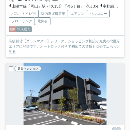
山陽本線「岡山」駅 バス15分 「今5丁目」 停歩3分
宇野線「大元」駅 徒歩17分
バス・トイレ別
室内洗濯機置場
エアコン
バルコニー
フローリング
電気有
敷0
即入居可
高級賃貸【グランマスト】シリーズ。ショッピング施設が充実の北区今
エリアに登場です。オートロック付きで初めての賃貸も安心で...
もっと
見る
賃貸マンション