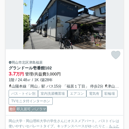
岡山市北区津島福居
グランドール壱番館
102
3.7
万円
管理/共益費3,000円
1階 / 24.48㎡ / 1K /築28年
山陽本線「岡山」駅 バス15分 「福居１丁目」 停歩2分
津山線「法界院」駅 徒歩22分
バス・トイレ別
室内洗濯機置場
エアコン
電気有
駐輪場
TVモニタ付インターホン
敷0
即入居可
パノラマ
岡山大学・岡山理科大学の学生さんにオススメアパート。バストイレは
使いやすいセパレートタイプ。キッチンスペースがゆったりと...
もっと