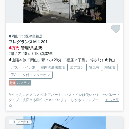
岡山市北区津島福居
フレグランスＭ１
201
4
万円
管理/共益費-
2階 / 21.18㎡ / 1K /築32年
山陽本線「岡山」駅 バス20分 「福居２丁目」 停歩1分
津山線「法界院」駅 徒歩22分
バス・トイレ別
室内洗濯機置場
エアコン
電気有
駐輪場
TVモニタ付インターホン
敷0
パノラマ
学生さんにオススメの1Kアパート。バストイレは使いやすいセパレート
タイプ。洗面台も独立でついています。しかもシャンプード...
もっと見
る
アパート