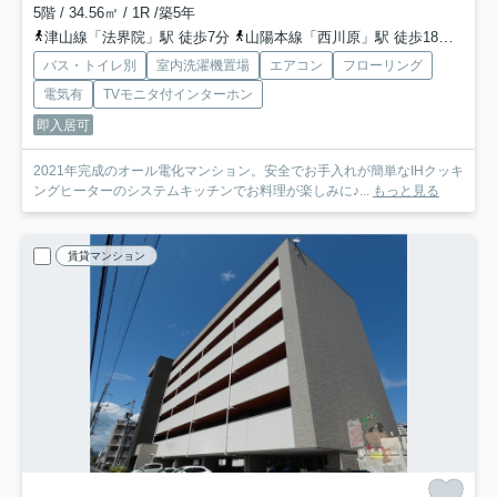
5階 / 34.56㎡ / 1R /築5年
津山線「法界院」駅 徒歩7分
山陽本線「西川原」駅 徒歩18分
山陽
バス・トイレ別
室内洗濯機置場
エアコン
フローリング
電気有
TVモニタ付インターホン
即入居可
2021年完成のオール電化マンション。安全でお手入れが簡単なIHクッキ
ングヒーターのシステムキッチンでお料理が楽しみに♪...
もっと見る
賃貸マンション