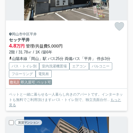
岡山市中区平井
セッテ平井
4.8
万円
管理/共益費5,000円
2階 / 31.78㎡ / 1K /築6年
山陽本線「岡山」駅 バス25分 両備バス「平井」 停歩3分
バス・トイレ別
室内洗濯機置場
エアコン
バルコニー
フローリング
電気有
敷礼0
即入居可
ペット可
ペットと一緒に暮らせる一人暮らし向きのアパートです。インターネッ
トも無料でご利用頂けます♪バス・トイレ別で、独立洗面台付...
もっと
見る
賃貸マンション