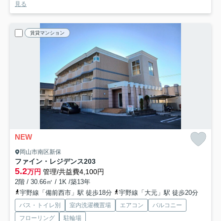
見る
賃貸マンション
NEW
岡山市南区新保
ファイン・レジデンス
203
5.2
万円
管理/共益費4,100円
2階 / 30.66㎡ / 1K /築13年
宇野線「備前西市」駅 徒歩18分
宇野線「大元」駅 徒歩20分
バス・トイレ別
室内洗濯機置場
エアコン
バルコニー
フローリング
駐輪場