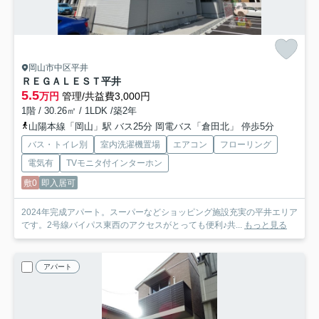
岡山市中区平井
ＲＥＧＡＬＥＳＴ平井
5.5
万円
管理/共益費3,000円
1階 / 30.26㎡ / 1LDK /築2年
山陽本線「岡山」駅 バス25分 岡電バス「倉田北」 停歩5分
バス・トイレ別
室内洗濯機置場
エアコン
フローリング
電気有
TVモニタ付インターホン
敷0
即入居可
2024年完成アパート。スーパーなどショッピング施設充実の平井エリア
です。2号線バイパス東西のアクセスがとっても便利♪共...
もっと見る
アパート