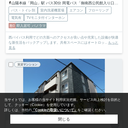
山陽本線「岡山」駅 バス30分 岡電バス「御南西公民館入り口」 停歩7分
バス・トイレ別
室内洗濯機置場
エアコン
フローリング
電気有
TVモニタ付インターホン
敷0
即入居可
パノラマ
西バイパス利用でどの方面へのアクセスが良い点や充実した設備が快適
な新生活をバックアップします。共有スペースにはオートロッ...
もっと
見る
賃貸マンション
当サイトでは、お客様の当サイト利用状況把握、サービス向上検討を目的と
して、クッキー（Cookie）を使用しています。
詳しくは、当社の
「Cookieの取扱いについて」
をご確認ください。
閉じる