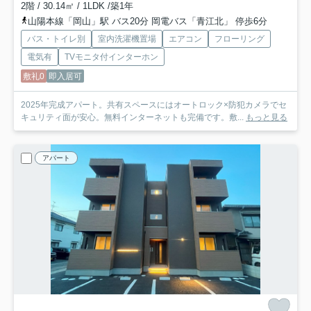
2階 / 30.14㎡ / 1LDK /築1年
山陽本線「岡山」駅 バス20分 岡電バス「青江北」 停歩6分
バス・トイレ別
室内洗濯機置場
エアコン
フローリング
電気有
TVモニタ付インターホン
敷礼0
即入居可
2025年完成アパート。共有スペースにはオートロック×防犯カメラでセ
キュリティ面が安心。無料インターネットも完備です。敷...
もっと見る
アパート