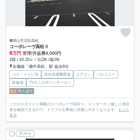
岡山市北区高松
コーポレーヴ高松Ⅱ
6
万円
管理/共益費4,000円
1階 / 43.20㎡ / 1LDK /築2年
吉備線「備中高松」駅 徒歩8分
バス・トイレ別
室内洗濯機置場
エアコン
バルコニー
駐輪場
TVモニタ付インターホン
礼0
即入居可
こだわりポイント満載のコーポレーヴ高松Ⅱ。インターホン越しに来訪
者を確認できるので、トラブルを事前に回避しやすくなります...
もっと
見る
アパート