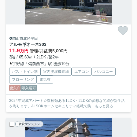
岡山市北区平田
アルモギオーネ
303
11.9
万円
管理/共益費5,000円
3階 / 65.60㎡ / 2LDK /築2年
宇野線「備前西市」駅 徒歩19分
バス・トイレ別
室内洗濯機置場
エアコン
バルコニー
フローリング
電気有
敷礼0
即入居可
2024年完成アパート☆数種類ある1LDK・2LDKの多彩な間取が新生活
を彩ります。ALSOKホームセキュリティ搭載で防...
もっと見る
賃貸マンション