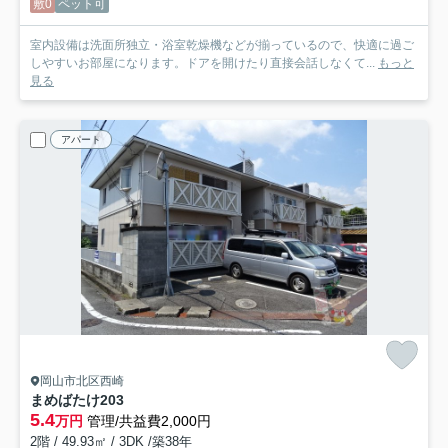
敷0
ペット可
室内設備は洗面所独立・浴室乾燥機などが揃っているので、快適に過ご
しやすいお部屋になります。ドアを開けたり直接会話しなくて...
もっと
見る
アパート
岡山市北区西崎
まめばたけ
203
5.4
万円
管理/共益費2,000円
2階 / 49.93㎡ / 3DK /築38年