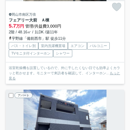
岡山市南区万倍
フェアリー大前 Ａ棟
5.7
万円
管理/共益費3,000円
2階 / 48.16㎡ / 1LDK /築11年
宇野線「備前西市」駅 徒歩11分
バス・トイレ別
室内洗濯機置場
エアコン
バルコニー
TVモニタ付インターホン
シャワー
浴室乾燥機を設置しているので、外に干したくない日でも効率よくカラ
ッと乾かせます。モニターで来訪者を確認して、インターホン...
もっと
見る
アパート