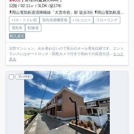
12階 / 92.11㎡ / 3LDK /築17年
岡山電気軌道清輝橋線「大雲寺前」駅 徒歩3分
岡山電気軌道清輝橋線「東中央町」駅 徒歩4分
バス・トイレ別
室内洗濯機置場
バルコニー
フローリング
電気有
駐輪場
即入居可
大型マンション。火を使わないので安心のオール電化仕様です。エント
ランスにはオートロック・防犯カメラ付きで初めての賃貸生活...
もっと
見る
アパート