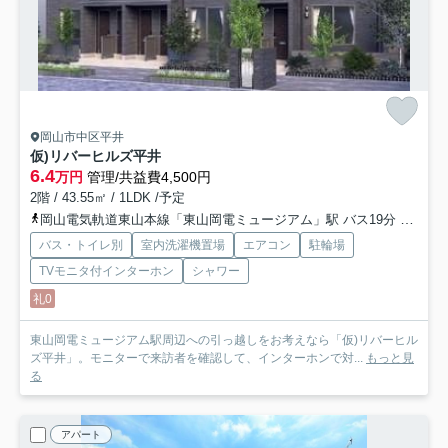
岡山市中区平井
仮)リバーヒルズ平井
6.4
万円
管理/共益費4,500円
2階 / 43.55㎡ / 1LDK /予定
岡山電気軌道東山本線「東山岡電ミュージアム」駅 バス19分 「四軒屋」 停歩3分
バス・トイレ別
室内洗濯機置場
エアコン
駐輪場
TVモニタ付インターホン
シャワー
礼0
東山岡電ミュージアム駅周辺への引っ越しをお考えなら「仮)リバーヒル
ズ平井」。モニターで来訪者を確認して、インターホンで対...
もっと見
る
アパート