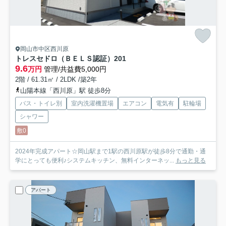
岡山市中区西川原
トレスセドロ（ＢＥＬＳ認証）
201
9.6
万円
管理/共益費5,000円
2階 / 61.31㎡ / 2LDK /築2年
山陽本線「西川原」駅 徒歩8分
バス・トイレ別
室内洗濯機置場
エアコン
電気有
駐輪場
シャワー
敷0
2024年完成アパート☆岡山駅まで1駅の西川原駅が徒歩8分で通勤・通
学にとっても便利♪システムキッチン、無料インターネッ...
もっと見る
アパート