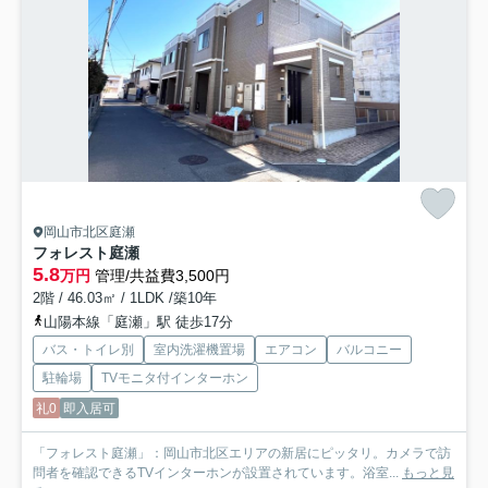
岡山市北区庭瀬
フォレスト庭瀬
5.8
万円
管理/共益費3,500円
2階 / 46.03㎡ / 1LDK /築10年
山陽本線「庭瀬」駅 徒歩17分
バス・トイレ別
室内洗濯機置場
エアコン
バルコニー
駐輪場
TVモニタ付インターホン
礼0
即入居可
「フォレスト庭瀬」：岡山市北区エリアの新居にピッタリ。カメラで訪
問者を確認できるTVインターホンが設置されています。浴室...
もっと見