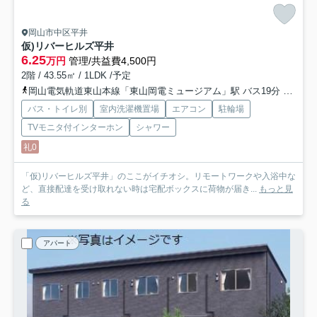
岡山市中区平井
仮)リバーヒルズ平井
6.25
万円
管理/共益費4,500円
2階 / 43.55㎡ / 1LDK /予定
岡山電気軌道東山本線「東山岡電ミュージアム」駅 バス19分 「四軒屋」 停歩3分
バス・トイレ別
室内洗濯機置場
エアコン
駐輪場
TVモニタ付インターホン
シャワー
礼0
「仮)リバーヒルズ平井」のここがイチオシ。リモートワークや入浴中な
ど、直接配達を受け取れない時は宅配ボックスに荷物が届き...
もっと見
る
アパート