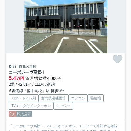
岡山市北区高松
コーポレーヴ高松Ⅰ
5.4
万円
管理/共益費4,000円
2階 / 42.81㎡ / 1LDK /築3年
吉備線「備中高松」駅 徒歩9分
バス・トイレ別
室内洗濯機置場
エアコン
駐輪場
TVモニタ付インターホン
シャワー
礼0
即入居可
「コーポレーヴ高松Ⅰ」のここがイチオシ。モニターで来訪者を確認