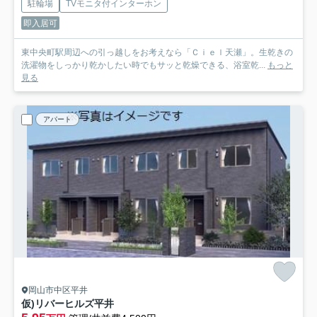
駐輪場
TVモニタ付インターホン
即入居可
東中央町駅周辺への引っ越しをお考えなら「Ｃｉｅｌ天瀬」。生乾きの
洗濯物をしっかり乾かしたい時でもサッと乾燥できる、浴室乾...
もっと
見る
アパート
岡山市中区平井
仮)リバーヒルズ平井