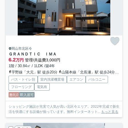
岡山市北区今
ＧＲＡＮＤＴＩＣ ＩＭＡ
6.2
万円
管理/共益費3,000円
1階 / 30.84㎡ / 1LDK /築4年
宇野線「大元」駅 徒歩20分
山陽本線「北長瀬」駅 徒歩24分
吉備
バス・トイレ別
室内洗濯機置場
エアコン
バルコニー
フローリング
電気有
敷礼0
即入居可
ショッピング施設が充実で人気が高い北区今エリア。2022年完成で新生
活を快適にする設備が揃っています。無料インターネット...
もっと見る