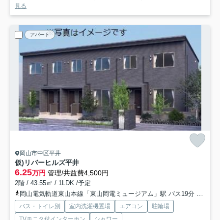
見る
アパート
岡山市中区平井
仮)リバーヒルズ平井
6.25
万円
管理/共益費4,500円
2階 / 43.55㎡ / 1LDK /予定
岡山電気軌道東山本線「東山岡電ミュージアム」駅 バス19分 「四軒屋」 停歩3分
バス・トイレ別
室内洗濯機置場
エアコン
駐輪場
TVモニタ付インターホン
シャワー