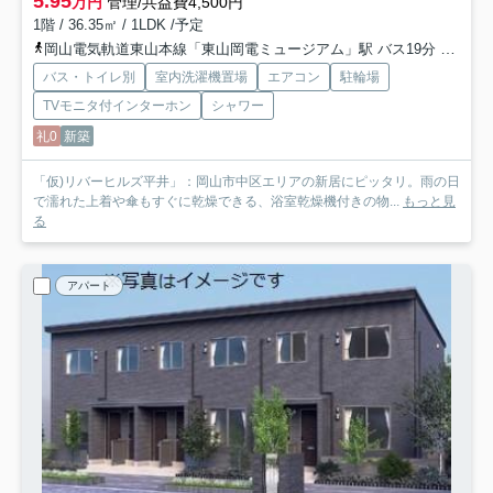
5.95
万円
管理/共益費4,500円
1階 / 36.35㎡ / 1LDK /予定
岡山電気軌道東山本線「東山岡電ミュージアム」駅 バス19分 「四軒屋」 停歩3分
バス・トイレ別
室内洗濯機置場
エアコン
駐輪場
TVモニタ付インターホン
シャワー
礼0
新築
「仮)リバーヒルズ平井」：岡山市中区エリアの新居にピッタリ。雨の日
で濡れた上着や傘もすぐに乾燥できる、浴室乾燥機付きの物...
もっと見
る
アパート