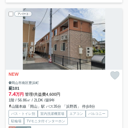
アパート
NEW
岡山市南区豊浜町
薊
101
7.4
万円
管理/共益費4,600円
1階 / 56.86㎡ / 2LDK /築9年
山陽本線「岡山」駅 バス35分 「浜野西」 停歩8分
バス・トイレ別
室内洗濯機置場
エアコン
バルコニー
駐輪場
TVモニタ付インターホン