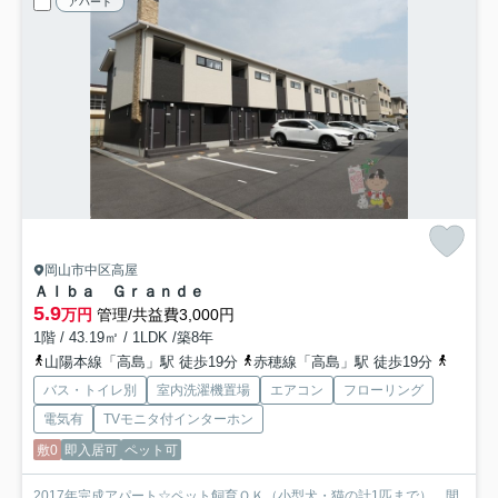
アパート
岡山市中区高屋
Ａｌｂａ Ｇｒａｎｄｅ
5.9
万円
管理/共益費3,000円
1階 / 43.19㎡ / 1LDK /築8年
山陽本線「高島」駅 徒歩19分
赤穂線「高島」駅 徒歩19分
山陽本
バス・トイレ別
室内洗濯機置場
エアコン
フローリング
電気有
TVモニタ付インターホン
敷0
即入居可
ペット可
2017年完成アパート☆ペット飼育ＯＫ（小型犬・猫の計1匹まで）。間