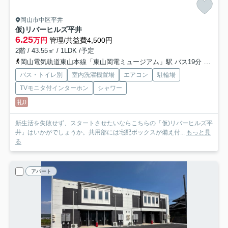
岡山市中区平井
仮)リバーヒルズ平井
6.25
万円
管理/共益費4,500円
2階 / 43.55㎡ / 1LDK /予定
岡山電気軌道東山本線「東山岡電ミュージアム」駅 バス19分 「四軒屋」 停歩3分
バス・トイレ別
室内洗濯機置場
エアコン
駐輪場
TVモニタ付インターホン
シャワー
礼0
新生活を失敗せず、スタートさせたいならこちらの「仮)リバーヒルズ平
井」はいかがでしょうか。共用部には宅配ボックスが備え付...
もっと見
る
アパート