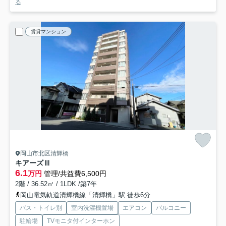
る
賃貸マンション
岡山市北区清輝橋
キアーズⅢ
6.1
万円
管理/共益費6,500円
2階 / 36.52㎡ / 1LDK /築7年
岡山電気軌道清輝橋線「清輝橋」駅 徒歩6分
バス・トイレ別
室内洗濯機置場
エアコン
バルコニー
駐輪場
TVモニタ付インターホン