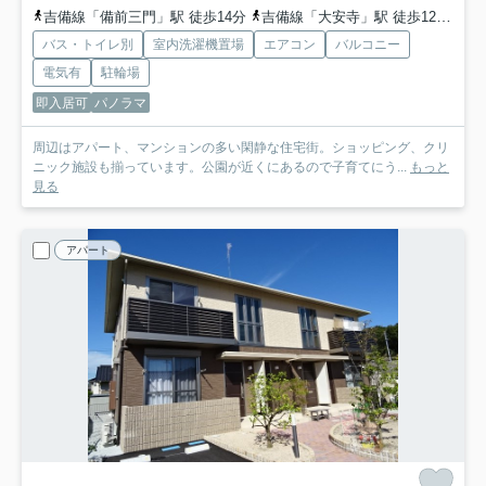
吉備線「備前三門」駅 徒歩14分
吉備線「大安寺」駅 徒歩12分
山
バス・トイレ別
室内洗濯機置場
エアコン
バルコニー
電気有
駐輪場
即入居可
パノラマ
周辺はアパート、マンションの多い閑静な住宅街。ショッピング、クリ
ニック施設も揃っています。公園が近くにあるので子育てにう...
もっと
見る
アパート