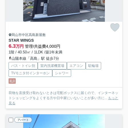
岡山市中区高島新屋敷
STAR WINGS
6.3
万円
管理/共益費4,000円
1階 / 40.50㎡ / 1LDK /築1年未満
山陽本線「高島」駅 徒歩7分
バス・トイレ別
室内洗濯機置場
エアコン
駐輪場
TVモニタ付インターホン
シャワー
礼0
荷物を直接受け取れないときは宅配ボックスに届くので、インターネッ
トショッピングをよくする方や日中家にいないことが多い方に...
もっと
見る
アパート