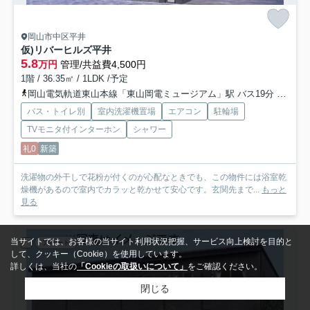
岡山市中区平井
仮)リバーヒルズ平井
5.8
万円
管理/共益費4,500円
1階 / 36.35㎡ / 1LDK /予定
岡山電気軌道東山本線「東山岡電ミュージアム」駅 バス19分 「四軒屋」 停歩3分
バス・トイレ別
室内洗濯機置場
エアコン
駐輪場
TVモニタ付インターホン
シャワー
礼0
新築
洗濯物の外干しで花粉が付くのが心配なときでも、この物件には浴室乾
燥機があるので室内でカラッと乾かせて安心です。玄関先まで...
もっと
見る
当サイトでは、お客様の当サイト利用状況把握、サービス向上検討を目的と
アパート
して、クッキー（Cookie）を使用しています。
詳しくは、当社の
「Cookieの取扱いについて」
をご確認ください。
閉じる