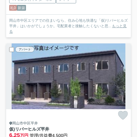
礼0
新築
岡山市中区エリアでの住まいなら、住み心地も快適な「仮)リバーヒルズ
平井」はいかがでしょうか。宅配業者と接触したくないと思...
もっと見
る
アパート
岡山市中区平井
仮)リバーヒルズ平井
6.25
万円
管理/共益費4,500円