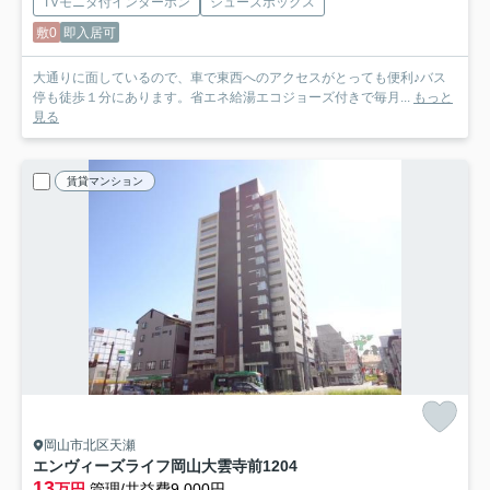
TVモニタ付インターホン
シューズボックス
敷0
即入居可
大通りに面しているので、車で東西へのアクセスがとっても便利♪バス
停も徒歩１分にあります。省エネ給湯エコジョーズ付きで毎月...
もっと
見る
賃貸マンション
岡山市北区天瀬
エンヴィーズライフ岡山大雲寺前
1204
13
万円
管理/共益費9,000円