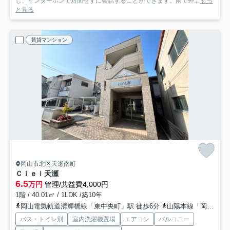
し、インターホンで対面せずに会話することができます。雨で外...
もっ
と見る
賃貸マンション
岡山市北区天瀬南町
Ｃｉｅｌ天瀬
6.5
万円
管理/共益費4,000円
1階 / 40.01㎡ / 1LDK /築10年
岡山電気軌道清輝橋線「東中央町」駅 徒歩6分
山陽本線「岡山」駅 徒歩30分
バス・トイレ別
室内洗濯機置場
エアコン
バルコニー