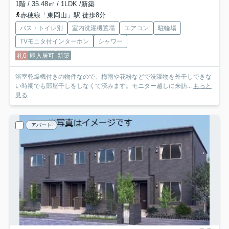
1階 / 35.48㎡ / 1LDK /新築
赤穂線「東岡山」駅 徒歩8分
バス・トイレ別
室内洗濯機置場
エアコン
駐輪場
TVモニタ付インターホン
シャワー
礼0
即入居可
新築
浴室乾燥機付きの物件なので、梅雨や花粉などで洗濯物を外干しできな
い時期でも部屋干しをしなくて済みます。モニター越しに来訪...
もっと
見る
アパート