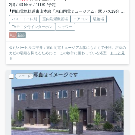
2階 / 43.55㎡ / 1LDK /予定
岡山電気軌道東山本線「東山岡電ミュージアム」駅 バス19分 「四軒屋」 停歩3分
バス・トイレ別
室内洗濯機置場
エアコン
駐輪場
TVモニタ付インターホン
シャワー
礼0
新築
仮)リバーヒルズ平井：東山岡電ミュージアム駅にも近くて便利。浴室の
カビの増殖を抑えるためには、この物件に備わっている浴室...
もっと見
る
アパート