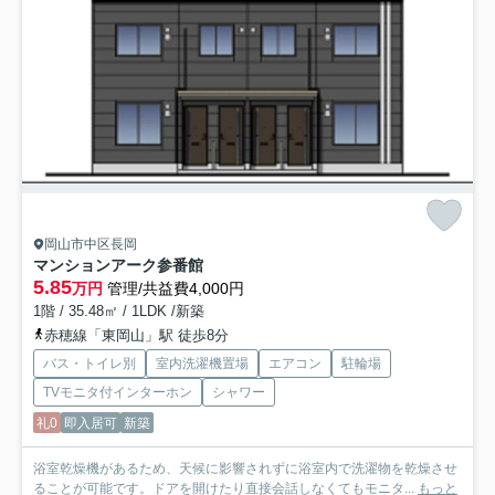
岡山市中区長岡
マンションアーク参番館
5.85
万円
管理/共益費4,000円
1階 / 35.48㎡ / 1LDK /新築
赤穂線「東岡山」駅 徒歩8分
バス・トイレ別
室内洗濯機置場
エアコン
駐輪場
TVモニタ付インターホン
シャワー
礼0
即入居可
新築
浴室乾燥機があるため、天候に影響されずに浴室内で洗濯物を乾燥させ
ることが可能です。ドアを開けたり直接会話しなくてもモニタ...
もっと