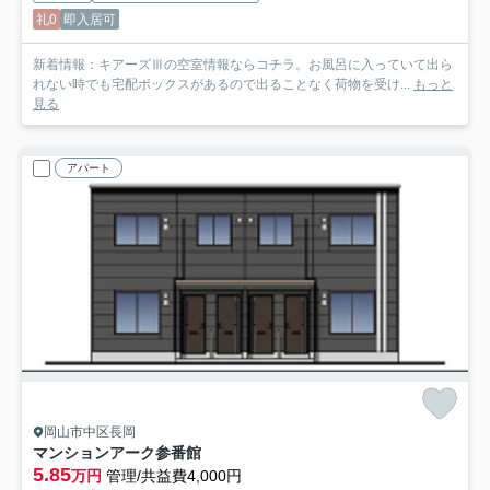
礼0
即入居可
新着情報：キアーズⅢの空室情報ならコチラ。お風呂に入っていて出ら
れない時でも宅配ボックスがあるので出ることなく荷物を受け...
もっと
見る
アパート
岡山市中区長岡
マンションアーク参番館
5.85
万円
管理/共益費4,000円