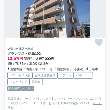
岡山市北区伊島町
グランマスト伊島
102
13.5
万円
管理/共益費7,000円
1階 / 76.64㎡ / 3LDK /築18年
山陽本線「岡山」駅 バス10分 「機動隊前」 停歩4分
山陽本線「岡山」駅 徒歩29分
バス・トイレ別
室内洗濯機置場
エアコン
バルコニー
フローリング
電気有
即入居可
パノラマ
高級賃貸シリーズ【グランマスト】のファミリーマンション。エントラ
ンスは安心のオートロック付。お部屋も充実の設備揃っていま...
もっと
見る