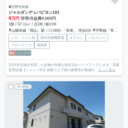
玉野市長尾
ジャルダンデュパピヨン
101
6
万円
管理/共益費4,000円
1階 / 57.11㎡ / 2LDK /築11年
山陽本線「岡山」駅 バス50分 「長尾」 停歩2分
宇野線「常山」駅 徒歩54分
バス・トイレ別
室内洗濯機置場
エアコン
バルコニー
フローリング
電気有
敷0
パノラマ
2015年完成の充実した設備が快適な新生活をバックアップします。高遮
音床設備【シャイド55】搭載で上下階の衝撃音が軽減さ...
もっと見る
アパート