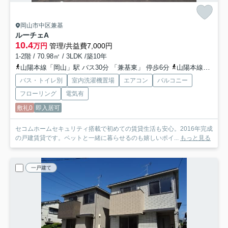
岡山市中区兼基
ルーチェ
A
10.4
万円
管理/共益費7,000円
1-2階 / 70.98㎡ / 3LDK /築10年
山陽本線「岡山」駅 バス30分 「兼基東」 停歩6分
山陽本線「東岡山」駅 徒歩24分
バス・トイレ別
室内洗濯機置場
エアコン
バルコニー
フローリング
電気有
敷礼0
即入居可
セコムホームセキュリティ搭載で初めての賃貸生活も安心。2016年完成
の戸建賃貸です。ペットと一緒に暮らせるのも嬉しいポイ...
もっと見る
一戸建て