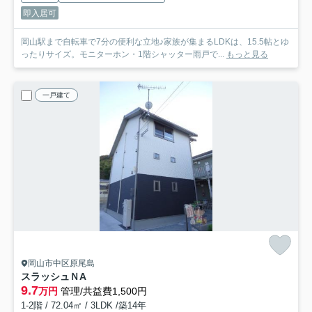
即入居可
岡山駅まで自転車で7分の便利な立地♪家族が集まるLDKは、15.5帖とゆ
ったりサイズ。モニターホン・1階シャッター雨戸で...
もっと見る
一戸建て
岡山市中区原尾島
スラッシュＮ
A
9.7
万円
管理/共益費1,500円
1-2階 / 72.04㎡ / 3LDK /築14年