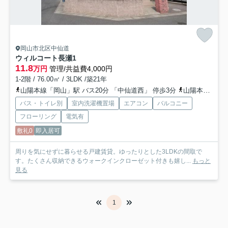
岡山市北区中仙道
ウィルコート長瀬
1
11.8
万円
管理/共益費4,000円
1-2階 / 76.00㎡ / 3LDK /築21年
山陽本線「岡山」駅 バス20分 「中仙道西」 停歩3分
山陽本線「北長瀬」駅 徒歩17分
バス・トイレ別
室内洗濯機置場
エアコン
バルコニー
フローリング
電気有
敷礼0
即入居可
周りを気にせずに暮らせる戸建賃貸。ゆったりとした3LDKの間取で
す。たくさん収納できるウォークインクローゼット付きも嬉し...
もっと
見る
1