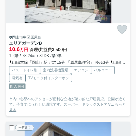
岡山市中区原尾島
ユリアガーデン
B
10.6
万円
管理/共益費3,500円
1-2階 / 78.24㎡ / 3LDK /築9年
山陽本線「岡山」駅 バス15分 「原尾島住宅」 停歩3分
山陽本線「高島」駅 徒歩26分
バス・トイレ別
室内洗濯機置場
エアコン
バルコニー
電気有
TVモニタ付インターホン
即入居可
市内中心部へのアクセスが便利な立地が魅力的な戸建賃貸。公園が近く
て、子育てにうれしい環境です。スーパー、ドラッグストアな...
もっと
見る
一戸建て