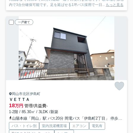
内で3台分確保可能です。足を延ばせる1坪バス採用で一日...
もっと見る
一戸建て
岡山市北区伊島町
ＶＥＴＴＡ
18
万円
管理/共益費-
1-2階 / 85.30㎡ / 3LDK /新築
山陽本線「岡山」駅 バス20分 岡電バス「伊島町2丁目」 停歩4分
吉
バス・トイレ別
室内洗濯機置場
エアコン
電気有