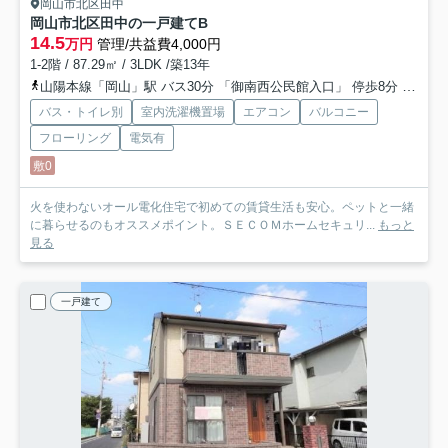
岡山市北区田中
岡山市北区田中の一戸建て
B
14.5
万円
管理/共益費4,000円
1-2階 / 87.29㎡ / 3LDK /築13年
山陽本線「岡山」駅 バス30分 「御南西公民館入口」 停歩8分
山陽本
バス・トイレ別
室内洗濯機置場
エアコン
バルコニー
フローリング
電気有
敷0
火を使わないオール電化住宅で初めての賃貸生活も安心。ペットと一緒
に暮らせるのもオススメポイント。ＳＥＣＯＭホームセキュリ...
もっと
見る
一戸建て