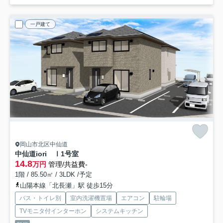
一戸建て
岡山市北区中仙道
中仙道iori Ⅰ
1号室
14.8
万円
管理/共益費-
1階 / 85.50㎡ / 3LDK /予定
山陽本線「北長瀬」駅 徒歩15分
バス・トイレ別
室内洗濯機置場
エアコン
駐輪場
TVモニタ付インターホン
システムキッチン