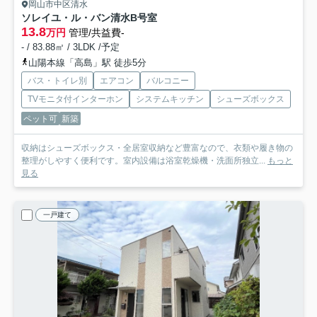
岡山市中区清水
ソレイユ・ル・バン清水
B号室
13.8
万円
管理/共益費-
- / 83.88㎡ / 3LDK /予定
山陽本線「高島」駅 徒歩5分
バス・トイレ別
エアコン
バルコニー
TVモニタ付インターホン
システムキッチン
シューズボックス
ペット可
新築
収納はシューズボックス・全居室収納など豊富なので、衣類や履き物の
整理がしやすく便利です。室内設備は浴室乾燥機・洗面所独立...
もっと
見る
一戸建て