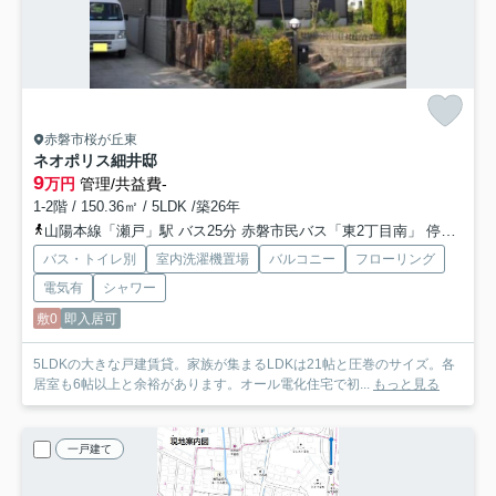
赤磐市桜が丘東
ネオポリス細井邸
9
万円
管理/共益費-
1-2階 / 150.36㎡ / 5LDK /築26年
山陽本線「瀬戸」駅 バス25分 赤磐市民バス「東2丁目南」 停歩4分
バス・トイレ別
室内洗濯機置場
バルコニー
フローリング
電気有
シャワー
敷0
即入居可
5LDKの大きな戸建賃貸。家族が集まるLDKは21帖と圧巻のサイズ。各
居室も6帖以上と余裕があります。オール電化住宅で初...
もっと見る
一戸建て