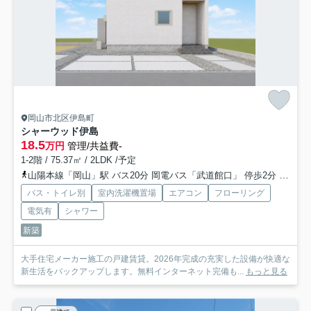
岡山市北区伊島町
シャーウッド伊島
18.5
万円
管理/共益費-
1-2階 / 75.37㎡ / 2LDK /予定
山陽本線「岡山」駅 バス20分 岡電バス「武道館口」 停歩2分
津山線
バス・トイレ別
室内洗濯機置場
エアコン
フローリング
電気有
シャワー
新築
大手住宅メーカー施工の戸建賃貸。2026年完成の充実した設備が快適な
新生活をバックアップします。無料インターネット完備も...
もっと見る