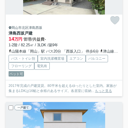
岡山市北区津島西坂
津島西坂戸建
14
万円
管理/共益費-
1-2階 / 82.25㎡ / 3LDK /築9年
山陽本線「岡山」駅 バス20分 「西坂入口」 停歩6分
津山線「法界院」駅 徒歩28分
バス・トイレ別
室内洗濯機置場
エアコン
バルコニー
フローリング
電気有
ペット可
2017年完成の戸建賃貸。80平米を超えるゆったりとした室内。家族が
集まるLDKは16帖と余裕のあるサイズ。各居室に収納...
もっと見る
一戸建て