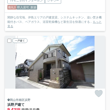
TVモニタ付インターホン
シャワー
敷礼0
即入居可
新築
閑静な住宅地、伊島エリアの戸建賃貸。システムキッチン、追い焚き機
能付きバス、ペアガラス、浴室乾燥機など新生活を快適にする...
もっと
見る
一戸建て
岡山市南区浜野
浜野戸建て
9.4
万円
管理/共益費-