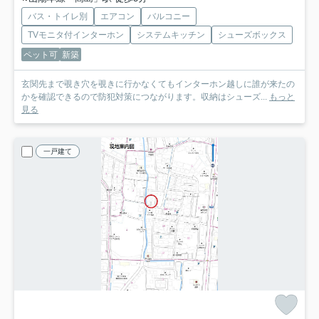
バス・トイレ別
エアコン
バルコニー
TVモニタ付インターホン
システムキッチン
シューズボックス
ペット可
新築
玄関先まで覗き穴を覗きに行かなくてもインターホン越しに誰が来たの
かを確認できるので防犯対策につながります。収納はシューズ...
もっと
見る
一戸建て