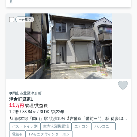
る
一戸建て
岡山市北区津倉町
津倉町貸家
1
11
万円
管理/共益費-
1-2階 / 83.84㎡ / 3LDK /築22年
山陽本線「岡山」駅 徒歩18分
吉備線「備前三門」駅 徒歩10分
赤
バス・トイレ別
室内洗濯機置場
エアコン
バルコニー
電気有
TVモニタ付インターホン