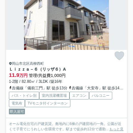
岡山市北区高柳西町
Ｌｉｚｚａ－６（リッザ６）
A
11.9
万円
管理/共益費1,000円
1-2階 / 82.80㎡ / 3LDK /築16年
吉備線「備前三門」駅 徒歩13分
吉備線「大安寺」駅 徒歩14分
山
バス・トイレ別
室内洗濯機置場
エアコン
バルコニー
電気有
TVモニタ付インターホン
即入居可
オール電化住宅の戸建賃貸。敷地内に6棟の戸建団地の一角。公園が近
くて子育てにうれしい住環境です。駅まで徒歩約12分で通勤...
もっと見