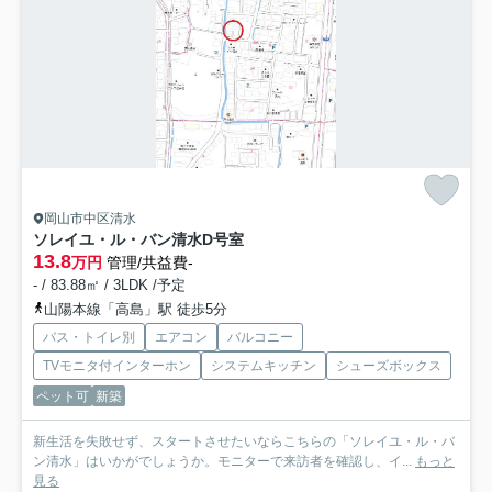
岡山市中区清水
ソレイユ・ル・バン清水
D号室
13.8
万円
管理/共益費-
- / 83.88㎡ / 3LDK /予定
山陽本線「高島」駅 徒歩5分
バス・トイレ別
エアコン
バルコニー
TVモニタ付インターホン
システムキッチン
シューズボックス
ペット可
新築
新生活を失敗せず、スタートさせたいならこちらの「ソレイユ・ル・バ
ン清水」はいかがでしょうか。モニターで来訪者を確認し、イ...
もっと
見る