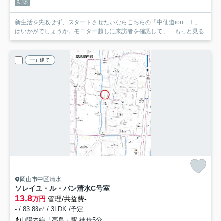
新築
新生活を失敗せず、スタートさせたいならこちらの「中仙道iori Ⅰ」
はいかがでしょうか。モニター越しに来訪者を確認して、...
もっと見る
一戸建て
岡山市中区清水
ソレイユ・ル・バン清水
C号室
13.8
万円
管理/共益費-
- / 83.88㎡ / 3LDK /予定
山陽本線「高島」駅 徒歩5分