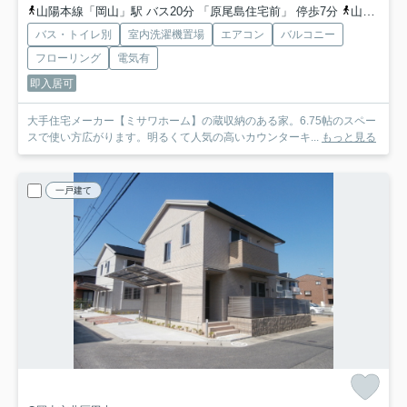
山陽本線「岡山」駅 バス20分 「原尾島住宅前」 停歩7分
山陽本線「高島」駅 徒歩26分
バス・トイレ別
室内洗濯機置場
エアコン
バルコニー
フローリング
電気有
即入居可
大手住宅メーカー【ミサワホーム】の蔵収納のある家。6.75帖のスペー
スで使い方広がります。明るくて人気の高いカウンターキ...
もっと見る
一戸建て