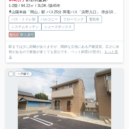
1-2階 / 94.22㎡ / 3LDK /築45年
山陽本線「岡山」駅 バス25分 岡電バス「浜野入口」 停歩10分
岡山
バス・トイレ別
バルコニー
フローリング
電気有
システムキッチン
シューズボックス
敷礼0
即入居可
駅までは少し距離がありますが、閑静な立地にある戸建賃貸。広さに余
裕があるので家族が多くても安心です。ペット飼育(小型犬)...
もっと見
る
一戸建て