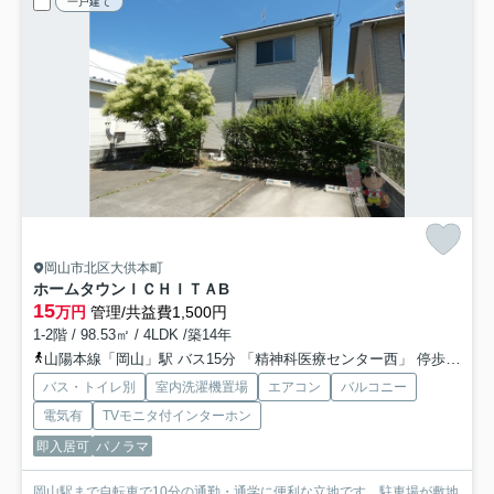
一戸建て
岡山市北区大供本町
ホームタウンＩＣＨＩＴＡ
B
15
万円
管理/共益費1,500円
1-2階 / 98.53㎡ / 4LDK /築14年
山陽本線「岡山」駅 バス15分 「精神科医療センター西」 停歩8分
バス・トイレ別
室内洗濯機置場
エアコン
バルコニー
電気有
TVモニタ付インターホン
即入居可
パノラマ
岡山駅まで自転車で10分の通勤・通学に便利な立地です。駐車場が敷地