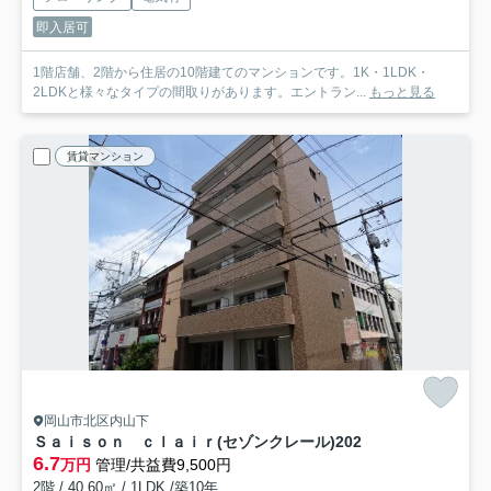
即入居可
1階店舗、2階から住居の10階建てのマンションです。1K・1LDK・
2LDKと様々なタイプの間取りがあります。エントラン...
もっと見る
賃貸マンション
岡山市北区内山下
Ｓａｉｓｏｎ ｃｌａｉｒ(セゾンクレール)
202
6.7
万円
管理/共益費9,500円
2階 / 40.60㎡ / 1LDK /築10年