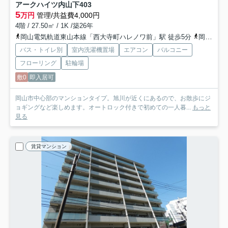
アークハイツ内山下
403
5
万円
管理/共益費4,000円
4階 / 27.50㎡ / 1K /築26年
岡山電気軌道東山本線「西大寺町ハレノワ前」駅 徒歩5分
岡山電気軌道東山本線「県庁通り」駅 徒歩8分
バス・トイレ別
室内洗濯機置場
エアコン
バルコニー
フローリング
駐輪場
敷0
即入居可
岡山市中心部のマンションタイプ。旭川が近くにあるので、お散歩にジ
ョギングなど楽しめます。オートロック付きで初めての一人暮...
もっと
見る
賃貸マンション