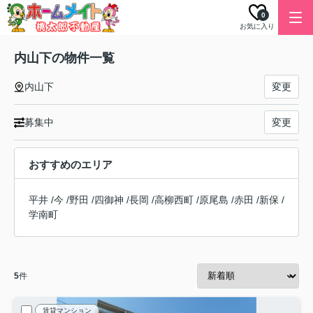
0
お気に入り
内山下の物件一覧
内山下
変更
募集中
変更
おすすめのエリア
平井
/
今
/
野田
/
四御神
/
長岡
/
高柳西町
/
原尾島
/
赤田
/
新保
/
学南町
5
件
賃貸マンション