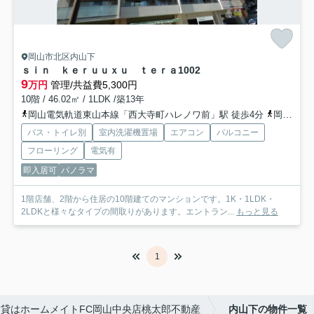
岡山市北区内山下
ｓｉｎ ｋｅｒｕｕｘｕ ｔｅｒａ
1002
9
万円
管理/共益費5,300円
10階 / 46.02㎡ / 1LDK /築13年
岡山電気軌道東山本線「西大寺町ハレノワ前」駅 徒歩4分
岡山電気軌道東山本線「県庁通り」駅 徒歩6分
バス・トイレ別
室内洗濯機置場
エアコン
バルコニー
フローリング
電気有
即入居可
パノラマ
1階店舗、2階から住居の10階建てのマンションです。1K・1LDK・
2LDKと様々なタイプの間取りがあります。エントラン...
もっと見る
1
貸はホームメイトFC岡山中央店桃太郎不動産
内山下の物件一覧