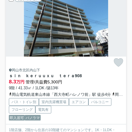
岡山市北区内山下
ｓｉｎ ｋｅｒｕｕｘｕ ｔｅｒａ
908
8.3
万円
管理/共益費5,300円
9階 / 41.33㎡ / 1LDK /築13年
岡山電気軌道東山本線「西大寺町ハレノワ前」駅 徒歩4分
岡山電気軌道東山本線「県庁通り」駅 徒歩6分
バス・トイレ別
室内洗濯機置場
エアコン
バルコニー
フローリング
電気有
即入居可
パノラマ
1階店舗、2階から住居の10階建てのマンションです。1K・1LDK・