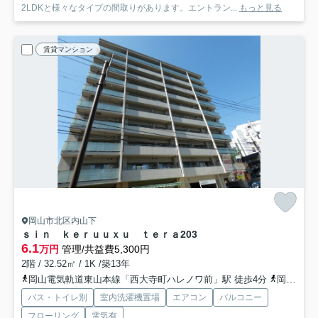
2LDKと様々なタイプの間取りがあります。エントラン...
もっと見る
賃貸マンション
岡山市北区内山下
ｓｉｎ ｋｅｒｕｕｘｕ ｔｅｒａ
203
6.1
万円
管理/共益費5,300円
2階 / 32.52㎡ / 1K /築13年
岡山電気軌道東山本線「西大寺町ハレノワ前」駅 徒歩4分
岡山電気軌道東山本線「県庁通り」駅 徒歩6分
バス・トイレ別
室内洗濯機置場
エアコン
バルコニー
フローリング
電気有