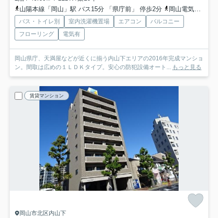
山陽本線「岡山」駅 バス15分 「県庁前」 停歩2分
岡山電気軌道東山本線「県庁通り」駅 徒歩5分
バス・トイレ別
室内洗濯機置場
エアコン
バルコニー
フローリング
電気有
岡山県庁、天満屋などが近くに揃う内山下エリアの2016年完成マンショ
ン。間取は広めの１ＬＤＫタイプ。安心の防犯設備オート...
もっと見る
賃貸マンション
岡山市北区内山下