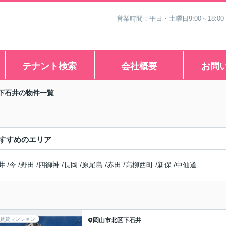
営業時間：平日・土曜日9:00～18:00
テナント検索
会社概要
お問
下石井の物件一覧
すすめのエリア
井
/
今
/
野田
/
四御神
/
長岡
/
原尾島
/
赤田
/
高柳西町
/
新保
/
中仙道
賃貸マンション
岡山市北区
下石井