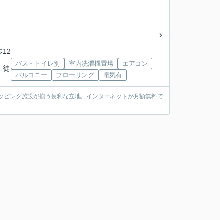
歩12
バス・トイレ別
室内洗濯機置場
エアコン
 徒
バルコニー
フローリング
電気有
ョッピング施設が揃う便利な立地。インターネットが月額無料で