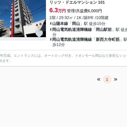
リッツ・ドエルマンション 101
6.3
万円
管理/共益費6,000円
1階 / 29.92㎡ / 1K /築8年 /10階建
山陽本線
「
岡山
」駅 徒歩15分
岡山電気軌道清輝橋線
「
岡山駅前
」駅 徒
分
岡山電気軌道清輝橋線
「
新西大寺町筋
」駅
歩12分
18年完成。エントランスには、オートロック付き。イオンモール岡山など多彩なシ
めます。
1