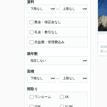
賃料
～
敷金・保証金なし
礼金・敷引なし
共益費・管理費込み
20
楽し
築年数
面積
～
間取り
ワンルーム
1K
1DK
1LDK