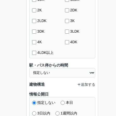
2K
2DK
2LDK
3K
3DK
3LDK
4K
4DK
4LDK以上
駅・バス停からの時間
建物構造
追加する
情報公開日
指定しない
本日
3日以内
1週間以内