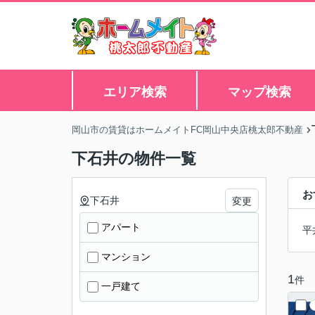
エリア検索
マップ検索
岡山市の賃貸はホームメイトFC岡山中央店桃太郎不動産
下石井の物件一覧
お
下石井
変更
アパート
平
マンション
1
件
一戸建て