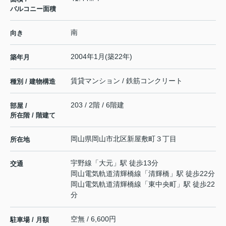
バルコニー面積
南
向き
2004年1月(築22年)
築年月
賃貸マンション / 鉄筋コンクリート
種別 / 建物構造
203 / 2階 / 6階建
部屋 /
所在階 / 階建て
岡山県
岡山市北区
新屋敷町
３丁目
所在地
宇野線
「
大元
」駅 徒歩13分
交通
岡山電気軌道清輝橋線
「
清輝橋
」駅 徒歩22分
岡山電気軌道清輝橋線
「
東中央町
」駅 徒歩22
分
空無 / 6,600円
駐車場 / 月額