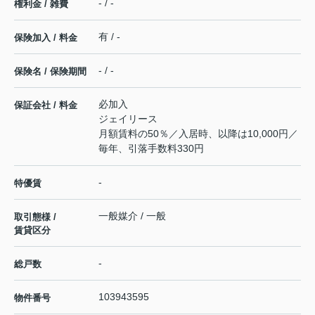
- / -
権利金 / 雑費
有 / -
保険加入 / 料金
- / -
保険名 / 保険期間
必加入
保証会社 / 料金
ジェイリース
月額賃料の50％／入居時、以降は10,000円／
毎年、引落手数料330円
-
特優賃
一般媒介 / 一般
取引態様 /
賃貸区分
-
総戸数
103943595
物件番号