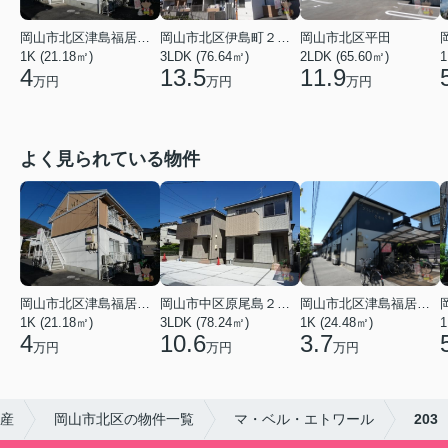
岡山市北区津島福居１丁目
岡山市北区伊島町２丁目
岡山市北区平田
1K (21.18㎡)
3LDK (76.64㎡)
2LDK (65.60㎡)
1
4
13.5
11.9
万円
万円
万円
よく見られている物件
岡山市北区津島福居１丁目
岡山市中区原尾島２丁目
岡山市北区津島福居１丁目
1K (21.18㎡)
3LDK (78.24㎡)
1K (24.48㎡)
1
4
10.6
3.7
万円
万円
万円
動産
岡山市北区の物件一覧
マ・ベル・エトワール
203