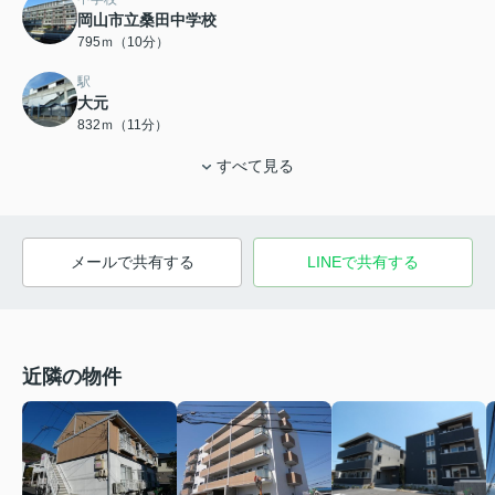
岡山市立桑田中学校
795ｍ（10分）
駅
大元
832ｍ（11分）
すべて見る
メールで共有する
LINEで共有する
近隣の物件