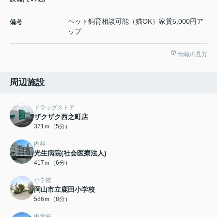
ペット飼育相談可能（猫OK）家賃5,000円ア
備考
ップ
情報の見方
周辺施設
ドラッグストア
ザクザク西之町店
371ｍ（5分）
内科
光生病院(社会医療法人)
417ｍ（6分）
小学校
岡山市立鹿田小学校
586ｍ（8分）
中学校