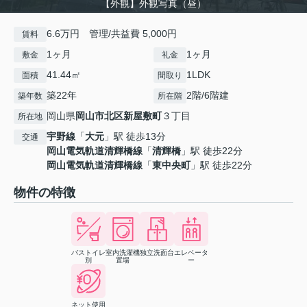
【外観】外観写真（昼）
6.6万円 管理/共益費 5,000円
賃料
1ヶ月
1ヶ月
敷金
礼金
41.44㎡
1LDK
面積
間取り
築22年
2階/6階建
築年数
所在階
岡山県
岡山市北区
新屋敷町
３丁目
所在地
宇野線
「
大元
」駅 徒歩13分
交通
岡山電気軌道清輝橋線
「
清輝橋
」駅 徒歩22分
岡山電気軌道清輝橋線
「
東中央町
」駅 徒歩22分
物件の特徴
バストイレ
室内洗濯機
独立洗面台
エレベータ
別
置場
ー
ネット使用