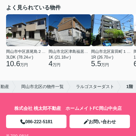
よく見られている物件
岡山市中区原尾島２丁目
岡山市北区津島福居１丁目
岡山市北区富田町１丁目
3LDK (78.24㎡)
1K (21.18㎡)
1R (26.70㎡)
1
10.6
4
5.5
万円
万円
万円
不動産
岡山市北区の物件一覧
ラルゴスターダスト
1階
株式会社 桃太郎不動産 ホームメイトFC岡山中央店
086-222-5181
お問い合わせ
〒700-0816