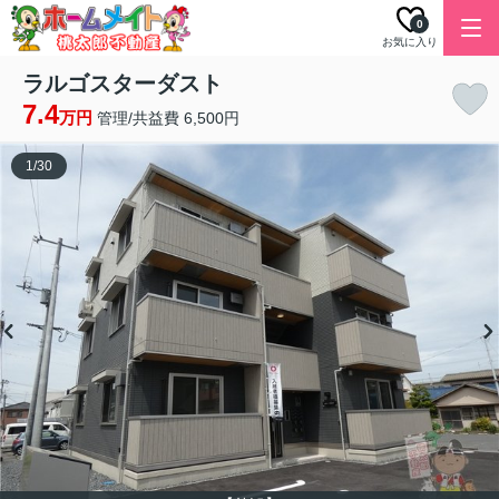
0
お気に入り
ラルゴスターダスト
7.4
万円
管理/共益費 6,500円
1
/
30