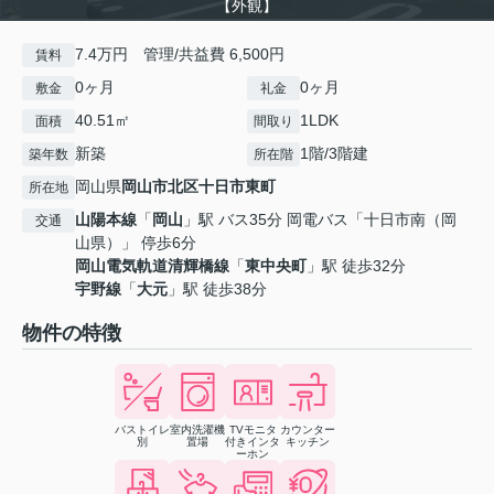
【外観】
7.4万円 管理/共益費 6,500円
賃料
0ヶ月
0ヶ月
敷金
礼金
40.51㎡
1LDK
面積
間取り
新築
1階/3階建
築年数
所在階
岡山県
岡山市北区
十日市東町
所在地
山陽本線
「
岡山
」駅 バス35分 岡電バス「十日市南（岡
交通
山県）」 停歩6分
岡山電気軌道清輝橋線
「
東中央町
」駅 徒歩32分
宇野線
「
大元
」駅 徒歩38分
物件の特徴
バストイレ
室内洗濯機
TVモニタ
カウンター
別
置場
付きインタ
キッチン
ーホン