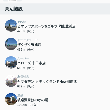
周辺施設
その他
ヒマラヤスポーツ&ゴルフ 岡山豊浜店
425ｍ（6分）
ドラッグストア
ザクザク豊成店
432ｍ（6分）
スーパー
ハローズ 十日市店
668ｍ（9分）
家電製品
ヤマダデンキ テックランドNew岡南店
672ｍ（9分）
温泉
後楽温泉ほのかの湯
1022ｍ（13分）