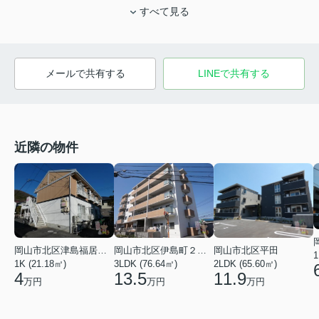
すべて見る
メールで共有する
LINEで共有する
近隣の物件
岡山市北区津島福居１丁目
岡山市北区伊島町２丁目
岡山市北区平田
1
1K (21.18㎡)
3LDK (76.64㎡)
2LDK (65.60㎡)
4
13.5
11.9
万円
万円
万円