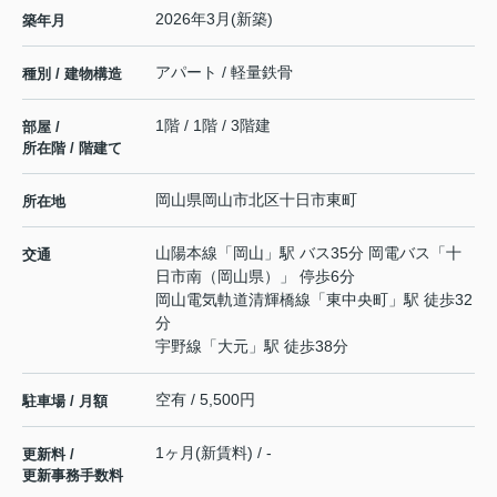
2026年3月(新築)
築年月
アパート / 軽量鉄骨
種別 / 建物構造
1階 / 1階 / 3階建
部屋 /
所在階 / 階建て
岡山県
岡山市北区
十日市東町
所在地
山陽本線
「
岡山
」駅 バス35分 岡電バス「十
交通
日市南（岡山県）」 停歩6分
岡山電気軌道清輝橋線
「
東中央町
」駅 徒歩32
分
宇野線
「
大元
」駅 徒歩38分
空有 / 5,500円
駐車場 / 月額
1ヶ月(新賃料) / -
更新料 /
更新事務手数料