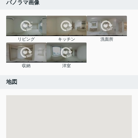
パノラマ画像
リビング
キッチン
洗面所
収納
洋室
地図