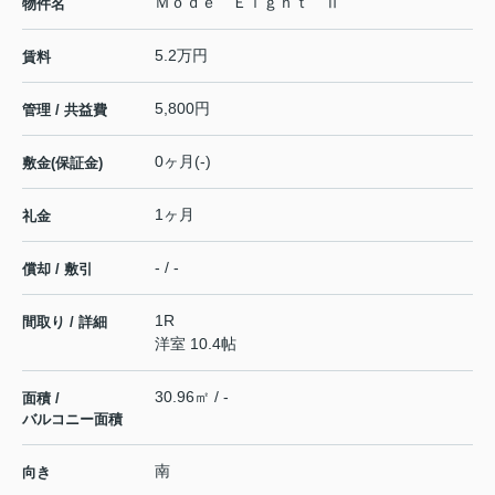
Ｍｏｄｅ Ｅｉｇｈｔ Ⅱ
物件名
5.2万円
賃料
5,800円
管理 / 共益費
0ヶ月(-)
敷金(保証金)
1ヶ月
礼金
- / -
償却 / 敷引
1R
間取り / 詳細
洋室 10.4帖
30.96㎡ / -
面積 /
バルコニー面積
南
向き