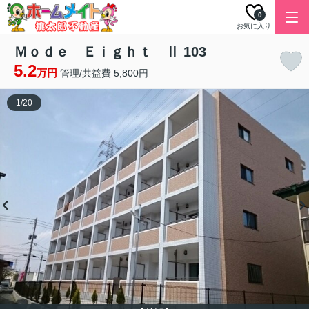
0
お気に入り
Ｍｏｄｅ Ｅｉｇｈｔ Ⅱ 103
5.2
万円
管理/共益費 5,800円
1
/
20