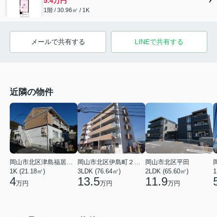
5.4万円
1階 / 30.96㎡ / 1K
メールで共有する
LINEで共有する
近隣の物件
岡山市北区津島福居１丁目
岡山市北区伊島町２丁目
岡山市北区平田
1K (21.18㎡)
3LDK (76.64㎡)
2LDK (65.60㎡)
1
4
13.5
11.9
万円
万円
万円