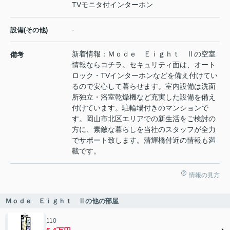
TVモニタ付インターホン
-
設備(その他)
新着情報：Ｍｏｄｅ Ｅｉｇｈｔ Ⅱの空室
備考
情報ならコチラ。セキュリティ面は、オート
ロック・TVインターホンなどを備え付けてい
るので安心して暮らせます。室内設備は洗面
所独立・浴室乾燥機など充実した設備を備え
付けています。駐輪場付きのマンションで
す。岡山市北区エリアでの新生活をご検討の
方に、素敵な暮らしを当社のスタッフが全力
でサポート致します。清輝橋付近の情報も満
載です。
情報の見方
Ｍｏｄｅ Ｅｉｇｈｔ Ⅱの他の部屋
110