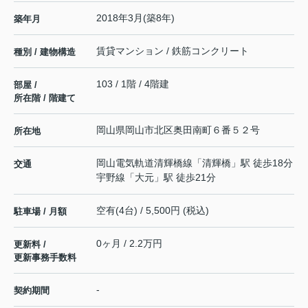
2018年3月(築8年)
築年月
賃貸マンション / 鉄筋コンクリート
種別 / 建物構造
103 / 1階 / 4階建
部屋 /
所在階 / 階建て
岡山県
岡山市北区
奥田南町
６番５２号
所在地
岡山電気軌道清輝橋線
「
清輝橋
」駅 徒歩18分
交通
宇野線
「
大元
」駅 徒歩21分
空有(4台) / 5,500円 (税込)
駐車場 / 月額
0ヶ月 / 2.2万円
更新料 /
更新事務手数料
-
契約期間