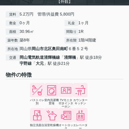
【外観】
5.2万円 管理/共益費 5,800円
賃料
0ヶ月
1ヶ月
敷金
礼金
30.96㎡
1R
面積
間取り
築8年
1階/4階建
築年数
所在階
岡山県
岡山市北区
奥田南町
６番５２号
所在地
岡山電気軌道清輝橋線
「
清輝橋
」駅 徒歩18分
交通
宇野線
「
大元
」駅 徒歩21分
物件の特徴
バストイレ
室内洗濯機
TVモニタ
カウンター
別
置場
付きインタ
キッチン
ーホン
独立洗面台
浴室乾燥機
オートロッ
エレベータ
ク
ー