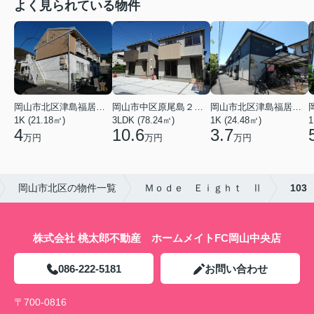
よく見られている物件
岡山市北区津島福居１丁目
岡山市中区原尾島２丁目
岡山市北区津島福居１丁目
1K (21.18㎡)
3LDK (78.24㎡)
1K (24.48㎡)
1
4
10.6
3.7
万円
万円
万円
岡山市北区の物件一覧
Ｍｏｄｅ Ｅｉｇｈｔ Ⅱ
103
株式会社 桃太郎不動産 ホームメイトFC岡山中央店
086-222-5181
お問い合わせ
〒700-0816