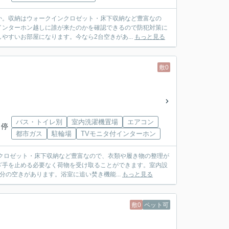
か。収納はウォークインクロゼット・床下収納など豊富なの
インターホン越しに誰が来たのかを確認できるので防犯対策に
すいお部屋になります。今なら2台空きがあ...
もっと見る
敷0
バス・トイレ別
室内洗濯機置場
エアコン
 停
都市ガス
駐輪場
TVモニタ付インターホン
クロゼット・床下収納など豊富なので、衣類や履き物の整理が
ざ手を止める必要なく荷物を受け取ることができます。室内設
の空きがあります。浴室に追い焚き機能...
もっと見る
敷0
ペット可