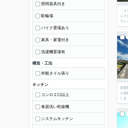
照明器具付き
「メ
駐輪場
ンク
てい
バイク置場あり
家具・家電付き
洗濯機置場有
構造・工法
外観タイル張り
キッチン
浴室
ら会
コンロ２口以上
しま
食器洗い乾燥機
システムキッチン