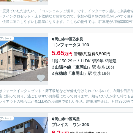
一度見ていただきたい、「コンシェルジュ颯Ⅱ」です。インターホン越しに来訪者
ークインクロゼット・床下収納など豊富なので、衣類や履き物の整理がしやすく便
、快適に過ごしやすいお部屋になります。こちらの物件では、駐車場が月額3300円で
アパート
岡山市中区
乙多見
コンフォータス 103
5.65
万円
管理/共益費3,500円
1階 / 50.29㎡ / 1LDK /築9年 /2階建
山陽本線
「
東岡山
」駅 徒歩18分
赤穂線
「
東岡山
」駅 徒歩18分
はウォークインクロゼット・床下収納などが備え付けられているので、衣類や日用
富に揃っており、過ごしやすいお部屋になっております。知らない人が来た時でも玄
レイアウトの幅も広がる1LDKのお部屋で楽しい生活。駐車場料金は、月額3300円で
アパート
岡山市中区
高屋
プレイス ワン 306
6.2