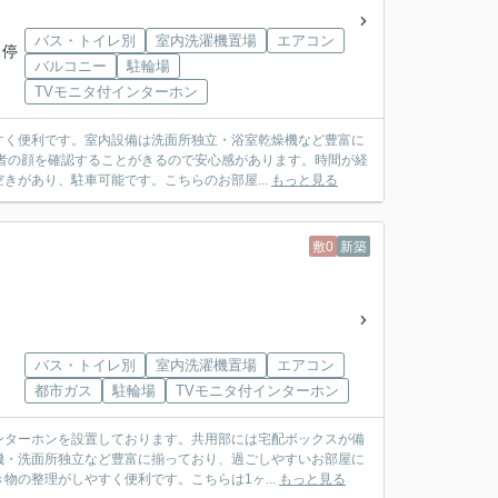
バス・トイレ別
室内洗濯機置場
エアコン
 停
バルコニー
駐輪場
TVモニタ付インターホン
すく便利です。室内設備は洗面所独立・浴室乾燥機など豊富に
者の顔を確認することがきるので安心感があります。時間が経
きがあり、駐車可能です。こちらのお部屋...
もっと見る
敷0
新築
バス・トイレ別
室内洗濯機置場
エアコン
都市ガス
駐輪場
TVモニタ付インターホン
ンターホンを設置しております。共用部には宅配ボックスが備
機・洗面所独立など豊富に揃っており、過ごしやすいお部屋に
の整理がしやすく便利です。こちらは1ヶ...
もっと見る