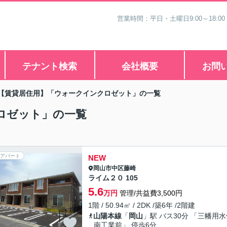
営業時間：平日・土曜日9:00～18:00
テナント検索
会社概要
お問
【賃貸居住用】「ウォークインクロゼット」の一覧
ロゼット」の一覧
アパート
NEW
岡山市中区
藤崎
ライム２０ 105
5.6
万円
管理/共益費3,500円
1階 / 50.94㎡ / 2DK /築6年 /2階建
山陽本線
「
岡山
」駅 バス30分 「三幡用
南工業前」 停歩6分