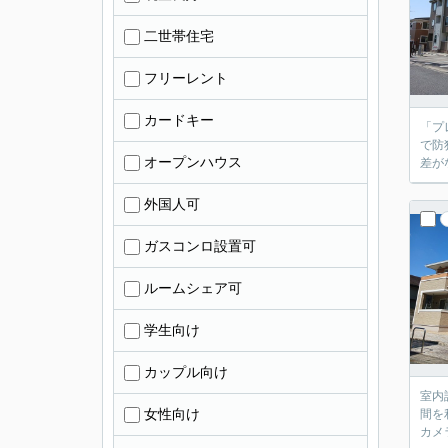
二世帯住宅
フリーレント
カードキー
「プ
で防
オープンハウス
差が
外国人可
ガスコンロ設置可
ルームシェア可
学生向け
カップル向け
室内
女性向け
間を
カメ