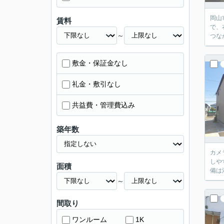
岡山
賃料
で、
～
つな
敷金・保証金なし
礼金・敷引なし
共益費・管理費込み
築年数
カメ
しや
面積
備は
～
間取り
ワンルーム
1K