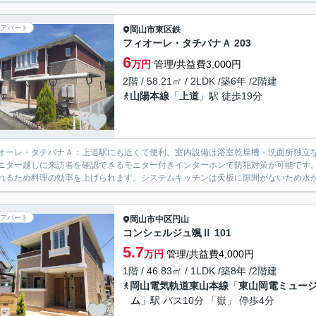
アパート
岡山市東区
鉄
フィオーレ・タチバナＡ 203
6
万円
管理/共益費3,000円
2階 / 58.21㎡ / 2LDK /築6年 /2階建
山陽本線
「
上道
」駅 徒歩19分
オーレ・タチバナＡ：上道駅にも近くて便利。室内設備は浴室乾燥機・洗面所独立
ニター越しに来訪者を確認できるモニター付きインターホンで防犯対策が可能です
れるため料理の効率を上げられます。システムキッチンは天板に隙間がないため水が
アパート
岡山市中区
円山
コンシェルジュ颯Ⅱ 101
5.7
万円
管理/共益費4,000円
1階 / 46.83㎡ / 1LDK /築8年 /2階建
岡山電気軌道東山本線
「
東山岡電ミュー
ム
」駅 バス10分 「嶽」 停歩4分