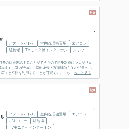
敷0
便局
バス・トイレ別
室内洗濯機置場
エアコン
駐輪場
TVモニタ付インターホン
シャワー
問者の顔を確認することができるので防犯対策につながりま
済みます。室内設備は浴室乾燥機・洗面所独立などが揃ってお
広々と空間を利用することも可能です。こち...
もっと見る
敷0
バス・トイレ別
室内洗濯機置場
エアコン
停歩
バルコニー
駐輪場
TVモニタ付インターホン