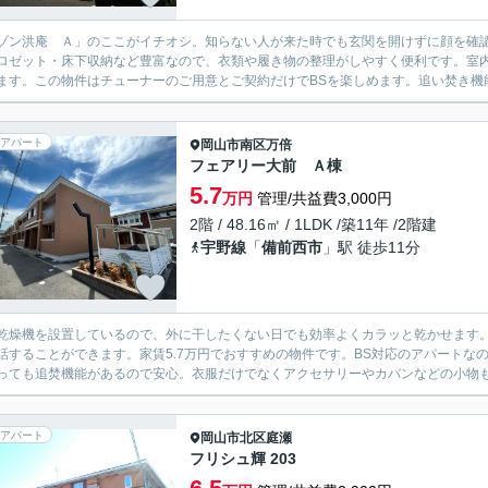
ゾン洪庵 Ａ」のここがイチオシ。知らない人が来た時でも玄関を開けずに顔を確認
ロゼット・床下収納など豊富なので、衣類や履き物の整理がしやすく便利です。室
ます。この物件はチューナーのご用意とご契約だけでBSを楽しめます。追い焚き機能
アパート
岡山市南区
万倍
フェアリー大前 Ａ棟
5.7
万円
管理/共益費3,000円
2階 / 48.16㎡ / 1LDK /築11年 /2階建
宇野線
「
備前西市
」駅 徒歩11分
乾燥機を設置しているので、外に干したくない日でも効率よくカラッと乾かせます
話することができます。家賃5.7万円でおすすめの物件です。BS対応のアパートな
っても追焚機能があるので安心。衣服だけでなくアクセサリーやカバンなどの小物も置
アパート
岡山市北区
庭瀬
フリシュ輝 203