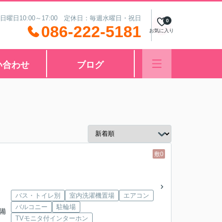
 日曜日10:00～17:00 定休日：毎週水曜日・祝日
0
086-222-5181
お気に入り
い合わせ
ブログ
敷0
バス・トイレ別
室内洗濯機置場
エアコン
バルコニー
駐輪場
水備
TVモニタ付インターホン