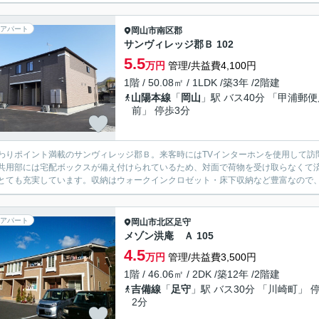
アパート
岡山市南区
郡
サンヴィレッジ郡Ｂ 102
5.5
万円
管理/共益費4,100円
1階 / 50.08㎡ / 1LDK /築3年 /2階建
山陽本線
「
岡山
」駅 バス40分 「甲浦郵
前」 停歩3分
わりポイント満載のサンヴィレッジ郡Ｂ。来客時にはTVインターホンを使用して訪
共用部には宅配ボックスが備え付けられているため、対面で荷物を受け取らなくて
とても充実しています。収納はウォークインクロゼット・床下収納など豊富なので、
アパート
岡山市北区
足守
メゾン洪庵 Ａ 105
4.5
万円
管理/共益費3,500円
1階 / 46.06㎡ / 2DK /築12年 /2階建
吉備線
「
足守
」駅 バス30分 「川崎町」 
2分