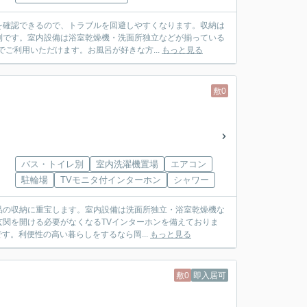
を確認できるので、トラブルを回避しやすくなります。収納は
利です。室内設備は浴室乾燥機・洗面所独立などが揃っている
ご利用いただけます。お風呂が好きな方...
もっと見る
敷0
バス・トイレ別
室内洗濯機置場
エアコン
駐輪場
TVモニタ付インターホン
シャワー
品の収納に重宝します。室内設備は洗面所独立・浴室乾燥機な
関を開ける必要がなくなるTVインターホンを備えておりま
す。利便性の高い暮らしをするなら岡...
もっと見る
敷0
即入居可