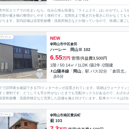
市中区エリアでの住まいなら、住み心地も快適な「ライム２０」はいかがでしょう
衣類や履き物の整理がしやすく便利です。玄関先まで覗き穴を覗きに行かなくても
がります。室内設備は浴室乾燥機・洗面所独立などが揃っているので、快適に過ごしや
アパート
NEW
岡山市中区
倉田
ハーレー 岡山Ⅲ 102
6.55
万円
管理/共益費3,500円
1階 / 50.14㎡ / 1LDK /築2年 /2階建
山陽本線
「
岡山
」駅 バス32分 「倉田北」
歩5分
ラで訪問者を確認できるTVインターホンが設置されています。収納はウォークイン
すく便利です。どうしても手が外せないときでも宅配ボックスがあるので、わざわ
浴室乾燥機・洗面所独立など充実した設備を備え付けています。駐車スペースは2台分
アパート
岡山市南区
豊浜町
薊 103
7.3