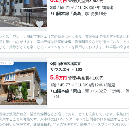
万円
管理/共益費3,500円
3階 / 59.21㎡ / 1LDK /築7年 /3階建
山陽本線
「
高島
」駅 徒歩18分
レイス ワン」：岡山市中区エリアの新居にピッタリ。玄関先まで覗き穴を覗きに
犯対策につながります。室内設備は浴室乾燥機・洗面所独立などが揃っており、と
なく、掃除がとても楽になるシステムキッチンを採用しております。駐車場の空きが
アパート
岡山市南区
福富東
サウスエイト 102
5.8
万円
管理/共益費4,100円
1階 / 45.77㎡ / 1LDK /築12年 /2階建
山陽本線
「
岡山
」駅 バス32分 「洲崎」 
7分
設備は洗面所独立・浴室乾燥機などが揃っており、とても充実しています。収納は
利用することも可能です。来客時にはTVインターホンで訪問者の顔を確認すること
ラの付いた物件です。建築面積45.77㎡の物件です。駐車スペースプライス月3300円。