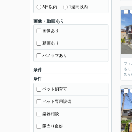
3日以内
1週間以内
画像・動画あり
画像あり
動画あり
パノラマあり
フィ
もモ
条件
めら
条件
ペット飼育可
ペット専用設備
楽器相談
陽当り良好