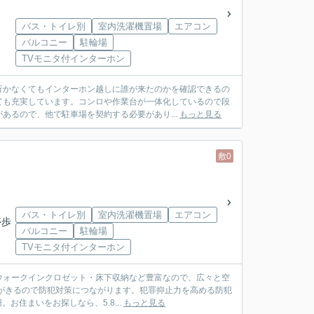
バス・トイレ別
室内洗濯機置場
エアコン
バルコニー
駐輪場
TVモニタ付インターホン
行かなくてもインターホン越しに誰が来たのかを確認できるの
ても充実しています。コンロや作業台が一体化しているので段
あるので、他で駐車場を契約する必要があり...
もっと見る
敷0
バス・トイレ別
室内洗濯機置場
エアコン
停歩
バルコニー
駐輪場
TVモニタ付インターホン
ウォークインクロゼット・床下収納など豊富なので、広々と空
がきるので防犯対策につながります。犯罪抑止力を高める防犯
お住まいをお探しなら、5.8...
もっと見る