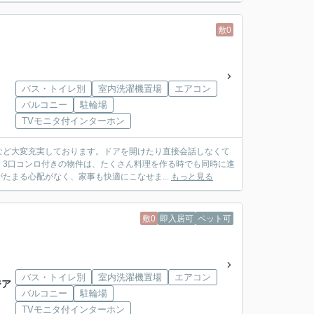
敷0
バス・トイレ別
室内洗濯機置場
エアコン
バルコニー
駐輪場
TVモニタ付インターホン
など大変充実しております。ドアを開けたり直接会話しなくて
。3口コンロ付きの物件は、たくさん料理を作る時でも同時に進
たまる心配がなく、家事も快適にこなせま...
もっと見る
敷0
即入居可
ペット可
バス・トイレ別
室内洗濯機置場
エアコン
ジア
バルコニー
駐輪場
TVモニタ付インターホン