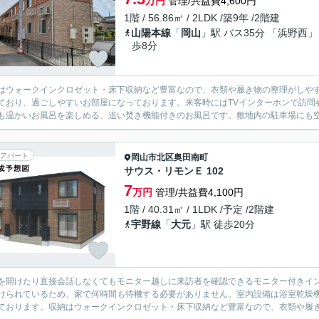
万円
管理/共益費4,600円
1階 / 56.86㎡ / 2LDK /築9年 /2階建
山陽本線
「
岡山
」駅 バス35分 「浜野西」
歩8分
はウォークインクロゼット・床下収納など豊富なので、衣類や履き物の整理がしや
ており、過ごしやすいお部屋になっております。来客時にはTVインターホンで訪問
も温かいお風呂を楽しめる、追い焚き機能付きのお風呂です。敷地内の駐車場にも空
アパート
岡山市北区
奥田南町
サウス・リモンＥ 102
7
万円
管理/共益費4,100円
1階 / 40.31㎡ / 1LDK /予定 /2階建
宇野線
「
大元
」駅 徒歩20分
を開けたり直接会話しなくてもモニター越しに来訪者を確認できるモニター付きイ
けられているため、家で何時間も待機する必要がありません。室内設備は浴室乾燥
ております。収納はウォークインクロゼット・床下収納など豊富なので、衣類や履き物