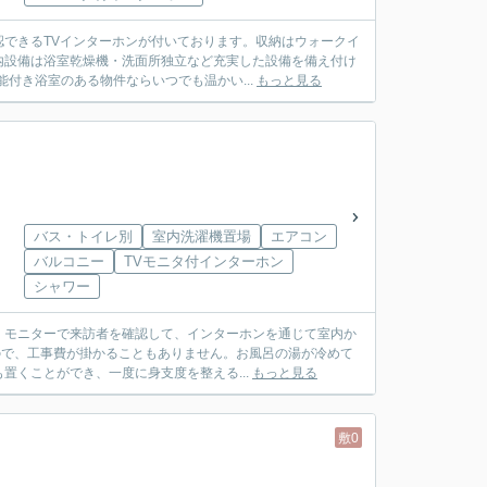
できるTVインターホンが付いております。収納はウォークイ
内設備は浴室乾燥機・洗面所独立など充実した設備を備え付け
付き浴室のある物件ならいつでも温かい...
もっと見る
バス・トイレ別
室内洗濯機置場
エアコン
バルコニー
TVモニタ付インターホン
シャワー
。モニターで来訪者を確認して、インターホンを通じて室内か
ので、工事費が掛かることもありません。お風呂の湯が冷めて
くことができ、一度に身支度を整える...
もっと見る
敷0