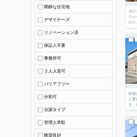
閑静な住宅地
ぜひ
ウォ
デザイナーズ
ので
リノベーション済
保証人不要
事務所可
２人入居可
バリアフリー
収納
分割可
ど豊
す。
分譲タイプ
管理人常駐
眺望良好