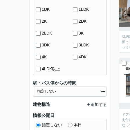
1DK
1LDK
2K
2DK
2LDK
3K
収納
揃っ
3DK
3LDK
って
4K
4DK
4LDK以上
駅・バス停からの時間
建物構造
追加する
ドア
情報公開日
え付
指定しない
本日
なっ